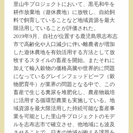
里山牛プロジェクトにおいて、黒毛和牛を
耕作放棄地（遊休農地）に放牧し、自給飼
料で飼育していることなど地域資源を最大
限活用していることが評価された。
2019年9月、自社が位置する鹿児島県志布志
市で高齢化や人口減少に伴い離農者が増加
した遊休農地を有効活用する方法として放
牧するスタイルの畜産を開始。またそれに
加えて輸入穀物の価格高騰や世界的に問題
になっているグレインフェッドビーフ（穀
物肥育牛）が業界の問題となる中で、この
畜産で生じる糞尿を堆肥化し、農産物栽培
に活用する循環型農業も実施している。地
域資源を最大限活用した持続可能な畜産事
業を可能とした里山牛プロジェクトのモデ
ルを志布志市で確立させ、他地域にも波及
させることで、日本の地域が抱える課題を