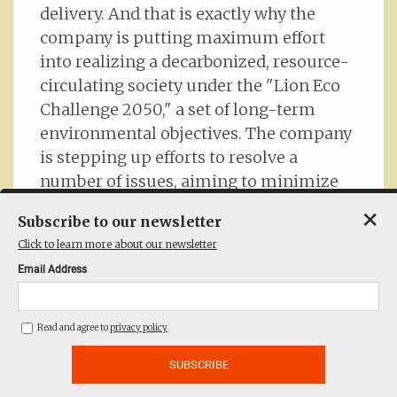
delivery. And that is exactly why the
company is putting maximum effort
into realizing a decarbonized, resource-
circulating society under the "Lion Eco
Challenge 2050," a set of long-term
environmental objectives. The company
is stepping up efforts to resolve a
number of issues, aiming to minimize
the amount of plastic it uses and then
×
Subscribe to our newsletter
collect and recycle all of it.
Click to learn more about our newsletter
Seeking to achieve the full introduction
Email Address
of "endlessly circulating plastic," Lion is
expanding initiatives in collaboration
with various entities, including other
Read and agree to
privacy policy
companies, to help solve plastic-related
issues and with local governments to
promote recycling. It believes that