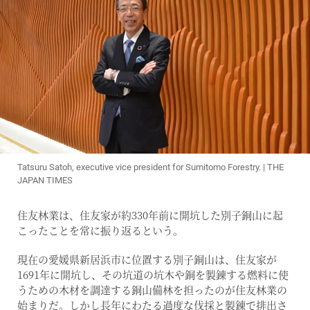
Tatsuru Satoh, executive vice president for Sumitomo Forestry. | THE
JAPAN TIMES
住友林業は、住友家が約330年前に開坑した別子銅山に起
こったことを常に振り返るという。
現在の愛媛県新居浜市に位置する別子銅山は、住友家が
1691年に開坑し、その坑道の坑木や銅を製錬する燃料に使
うための木材を調達する銅山備林を担ったのが住友林業の
始まりだ。しかし長年にわたる過度な伐採と製錬で排出さ