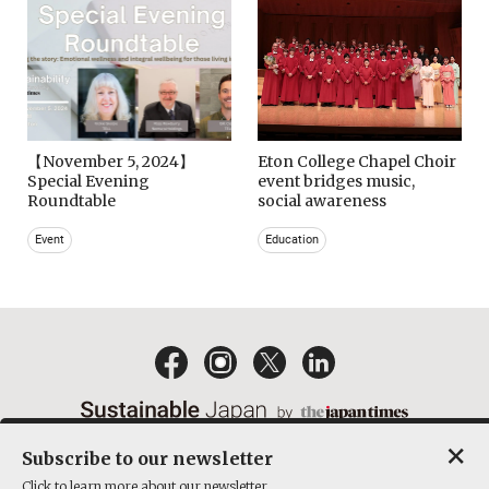
【November 5, 2024】
Eton College Chapel Choir
Special Evening
event bridges music,
Roundtable
social awareness
Event
Education
×
Subscribe to our newsletter
EMAIL NEWSLETTERS
CONTACT
PRIVACY POLICY
Click to learn more about our newsletter