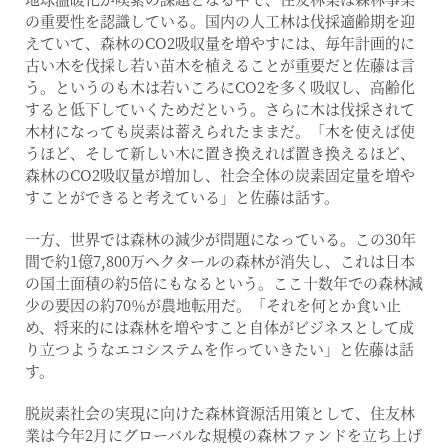
の重要性を認識している。国内の人工林は伐採適齢期を迎
えていて、森林のCO2吸収量を増やすには、毎年計画的に
古い木を伐採し若い苗木を植えることが重要だと佐藤は言
う。というのも木は若いころにCO2を多く吸収し、高齢化
すると低下していくためだという。さらに木は伐採されて
木材になっても炭素は蓄えられたままだ。「木を使えば使
うほど、そして新しい木に置き換えれば置き換えるほど、
森林のCO2吸収量が増加し、社会全体の炭素固定量を増や
すことができると考えている」と佐藤は話す。
一方、世界では森林の減少が問題になっている。この30年
間で約1億7,800万ヘクタールの森林が消失し、これは日本
の国土面積の約5倍にもなるという。ここ十数年での森林減
少の要因の約70％が農地転用だ。「それを何とか食い止
め、将来的には森林を増やすこと自体がビジネスとして成
り立つようなエコシステムを作っていきたい」と佐藤は話
す。
脱炭素社会の実現に向けた森林資源活用策として、住友林
業は今年2月にグローバルな規模の森林ファンドを立ち上げ