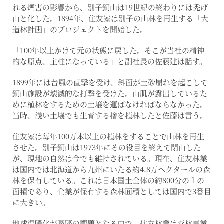
れる煙害の影響から、別子銅山は19世紀の終わりには禿げ
山と化した。1894年、住友家は別子の山林を再生する「大
造林計画」のプロジェクトを開始した。
「100年以上かけて元の状態に戻した。そこが当社の精神
的な原点、主柱になっている」と副社長の佐藤建は話す。
1899年には台風の直撃を受け、斜面が土砂崩れを起こして
銅山施設が壊滅的な打撃を受けた。山肌が露出しているた
めに植林をするための土壌を運ばなければならなかった。
当時、浅い土壌でも生育する檜を植林したと佐藤は言う。
住友家は毎年100万本以上の植林をすることで山林を再生
させた。別子銅山は1973年にその役目を終えて閉山した
が、現地の自然は今でも維持されている。現在、住友林業
は国内では北海道から九州にいたる約4.8万ヘクタールの森
林を保有している。これは日本国土全体の約800分の１の
面積であり、企業が保有する森林面積としては国内で3番目
に大きい。
地球温暖化が喫緊の課題となる中で、住友林業は森林事業