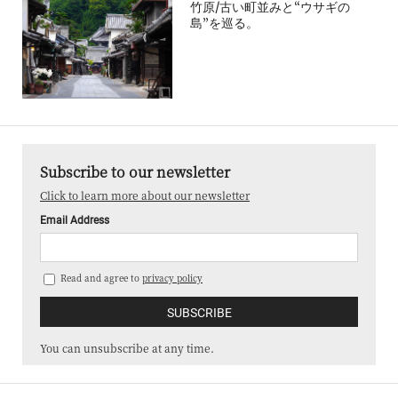
竹原/古い町並みと“ウサギの
島”を巡る。
Subscribe to our newsletter
Click to learn more about our newsletter
Email Address
Read and agree to
privacy policy
You can unsubscribe at any time.