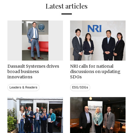
Latest articles
Dassault Systemes drives
NRI calls for national
broad business
discussions on updating
innovations
SDGs
Leaders & Readers
ESG/SDGs