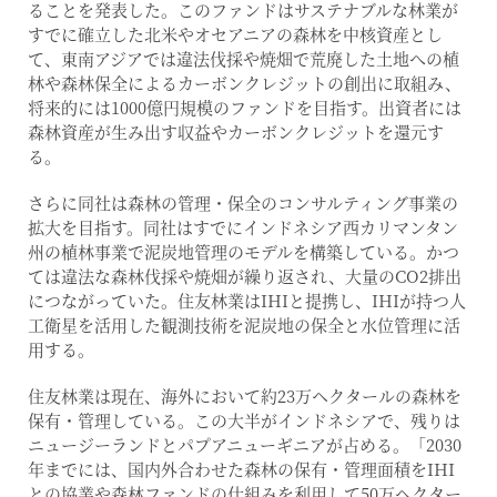
ることを発表した。このファンドはサステナブルな林業が
すでに確立した北米やオセアニアの森林を中核資産とし
て、東南アジアでは違法伐採や焼畑で荒廃した土地への植
林や森林保全によるカーボンクレジットの創出に取組み、
将来的には1000億円規模のファンドを目指す。出資者には
森林資産が生み出す収益やカーボンクレジットを還元す
る。
さらに同社は森林の管理・保全のコンサルティング事業の
拡大を目指す。同社はすでにインドネシア西カリマンタン
州の植林事業で泥炭地管理のモデルを構築している。かつ
ては違法な森林伐採や焼畑が繰り返され、大量のCO2排出
につながっていた。住友林業はIHIと提携し、IHIが持つ人
工衛星を活用した観測技術を泥炭地の保全と水位管理に活
用する。
住友林業は現在、海外において約23万ヘクタールの森林を
保有・管理している。この大半がインドネシアで、残りは
ニュージーランドとパプアニューギニアが占める。「2030
年までには、国内外合わせた森林の保有・管理面積をIHI
との協業や森林ファンドの仕組みを利用して50万ヘクター