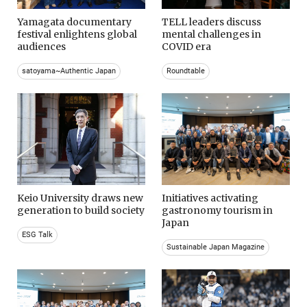
Yamagata documentary
TELL leaders discuss
festival enlightens global
mental challenges in
audiences
COVID era
satoyama~Authentic Japan
Roundtable
Keio University draws new
Initiatives activating
generation to build society
gastronomy tourism in
Japan
ESG Talk
Sustainable Japan Magazine