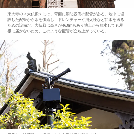
東大寺の＜大仏殿＞には、背面に消防設備の配管がある。地中に埋
設した配管から水を供給し、ドレンチャーや消火栓などに水を送る
ための設備だ。大仏殿は高さが46.8mもあり地上から放水しても屋
根に届かないため、このような配管が立ち上がっている。