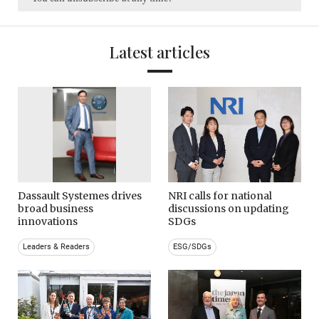
Latest articles
Dassault Systemes drives
NRI calls for national
broad business
discussions on updating
innovations
SDGs
Leaders & Readers
ESG/SDGs