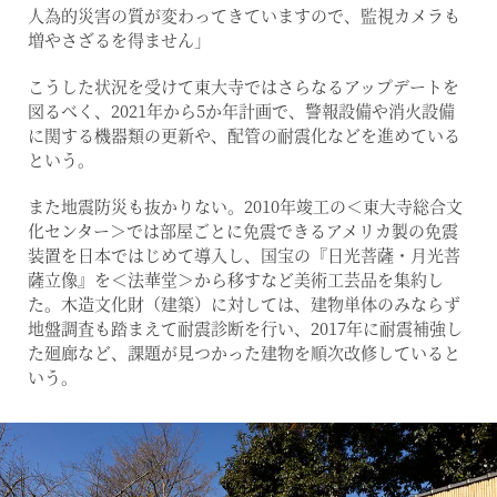
人為的災害の質が変わってきていますので、監視カメラも
増やさざるを得ません」
こうした状況を受けて東大寺ではさらなるアップデートを
図るべく、2021年から5か年計画で、警報設備や消火設備
に関する機器類の更新や、配管の耐震化などを進めている
という。
また地震防災も抜かりない。2010年竣工の＜東大寺総合文
化センター＞では部屋ごとに免震できるアメリカ製の免震
装置を日本ではじめて導入し、国宝の『日光菩薩・月光菩
薩立像』を＜法華堂＞から移すなど美術工芸品を集約し
た。木造文化財（建築）に対しては、建物単体のみならず
地盤調査も踏まえて耐震診断を行い、2017年に耐震補強し
た廻廊など、課題が見つかった建物を順次改修していると
いう。