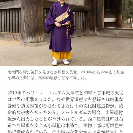
南大門を背に笑顔を見せる狭川普文長老。2016年から22年まで別当
を務めた際には、廻廊の改修などを主導した。
2019年のパリ・ノートルダム大聖堂と沖縄・首里城の火災
は世界に衝撃を与えた。なぜ世界遺産にも登録され厳重な
警備や防災対策がなされてきたはずの文化財建造物が、致
命的な被害を被ったのか。ノートルダムの場合、小屋組付
近から出火したことが挙げられている。西洋建築は壁は石
造でも屋根を支える小屋組は木造で、建物上部は可燃性材
料で構成されている。その脆弱な部分から火災が拡大した