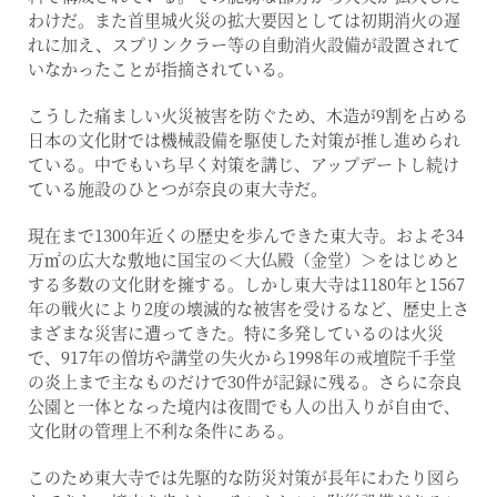
わけだ。また首里城火災の拡大要因としては初期消火の遅
れに加え、スプリンクラー等の自動消火設備が設置されて
いなかったことが指摘されている。
こうした痛ましい火災被害を防ぐため、木造が9割を占める
日本の文化財では機械設備を駆使した対策が推し進められ
ている。中でもいち早く対策を講じ、アップデートし続け
ている施設のひとつが奈良の東大寺だ。
現在まで1300年近くの歴史を歩んできた東大寺。およそ34
万㎡の広大な敷地に国宝の＜大仏殿（金堂）＞をはじめと
する多数の文化財を擁する。しかし東大寺は1180年と1567
年の戦火により2度の壊滅的な被害を受けるなど、歴史上さ
まざまな災害に遭ってきた。特に多発しているのは火災
で、917年の僧坊や講堂の失火から1998年の戒壇院千手堂
の炎上まで主なものだけで30件が記録に残る。さらに奈良
公園と一体となった境内は夜間でも人の出入りが自由で、
文化財の管理上不利な条件にある。
このため東大寺では先駆的な防災対策が長年にわたり図ら