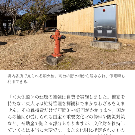
境内各所で見られる消火栓。高台の貯水槽から送水され、停電時も
利用できる。
「＜大仏殿＞の廻廊の補強は自費で実施しました。檀家を
持たない東大寺は維持管理を拝観料でまかなわざるをえま
せん。その維持費だけで年間3〜4億円がかかります。国か
らの補助が受けられる国宝や重要文化財の修理や防災対策
など、補助金で賄える部分もありますが、文化財を維持し
ていくのは本当に大変です。また文化財に指定されたもの