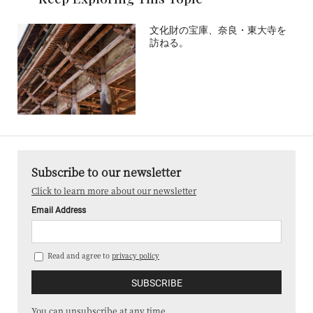
文化財の宝庫、奈良・東大寺を
訪ねる。
Subscribe to our newsletter
Click to learn more about our newsletter
Email Address
Read and agree to
privacy policy
You can unsubscribe at any time.