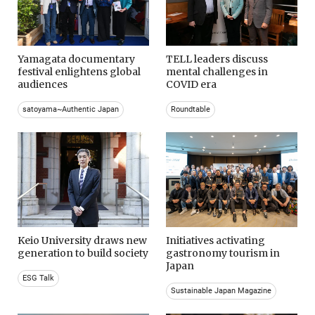
Yamagata documentary
TELL leaders discuss
festival enlightens global
mental challenges in
audiences
COVID era
satoyama~Authentic Japan
Roundtable
Keio University draws new
Initiatives activating
generation to build society
gastronomy tourism in
Japan
ESG Talk
Sustainable Japan Magazine