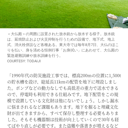
＜大仏殿＞の周囲に設置された放水銃から放水する様子。放水銃
は、延焼防止および火災抑制を行うための設備で、地下式、地上
式、消火栓併設など各種ある。東大寺では毎年8月7日、大仏のほこ
りを払い、身を清める恒例行事「お身拭い」にあわせて、大仏殿の
緊急避難訓練や放水訓練を行う。
COURTESY: TODAIJI
「1990年代の防災施設工事では、標高200mの位置に1,500t
の貯水槽を設け、総延長11kmの配管を地下に埋設しまし
た。ポンプなどの動力なしでも高低差の重力で送水できる
ので、停電時も利用できる仕組みです。地下配管をこの規
模で設置している文化財は他にないでしょう。しかし漏水
に悩まされるなど課題もあります。地下を掘ると埋蔵文化
財が出てきますから、すべて保存し整理する必要もありま
した。そもそも機器類は技術が向上していくので30年も経
てばやり直しが必要です。また盗難や落書きが増えるなど