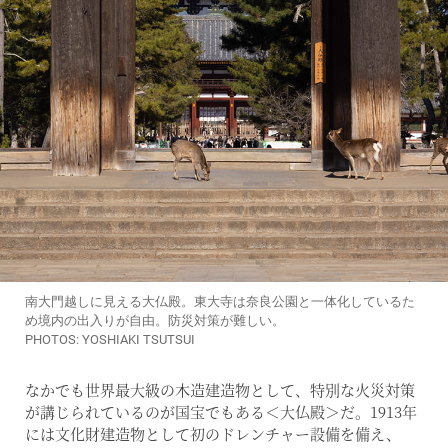
南大門越しに見える大仏殿。東大寺は奈良公園と一体化しているた
め境内の出入りが自由。防災対策が難しい。
PHOTOS: YOSHIAKI TSUTSUI
なかでも世界最大級の木造建造物として、特別な火災対策
が講じられているのが国宝でもある＜大仏殿＞だ。1913年
には文化財建造物として初のドレンチャー設備を備え、