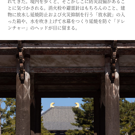
れてきた。境内を歩くと、そこかしこに防災設備があるこ
とに気づかされる。消火栓や避雷針はもちろんのこと、建
物に放水し延焼防止および火災抑制を行う「放水銃」の入
った箱や、水を吹き上げて水幕をつくり延焼を防ぐ「ドレ
ンチャー」のヘッドが目に留まる。