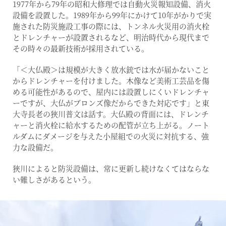
1977年から79年の昭和大修理では自動火災報知設備、消火
設備を設置した。1989年から99年にかけて10年がかりで実
施された防災施設工事の際には、トンネル火災用の消火栓
とドレンチャーが設置されるなど、明治時代から現代まで
その時々の最新技術が採用されている。
「＜大仏殿＞は規模が大きく放水銃では水が届かないこと
からドレンチャーを付けました。木像など美術工芸品を傷
める可能性があるので、屋内には設置しにくいドレンチャ
ーですが、大仏がブロンズ像だからできた対応です」と東
大寺長老の狹川普文は話す。大仏殿の背面には、ドレンチ
ャーと消火栓に給水するための配管が立ち上がる。ノート
ルダムにダメージを与えた小屋組での火災に対抗する、強
力な設備だ。
狹川によると防災設備は、常に更新し続けなくてはならな
い難しさがあるという。