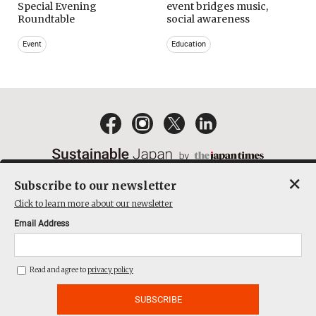
Special Evening
event bridges music,
Roundtable
social awareness
Event
Education
×
Subscribe to our newsletter
EMAIL NEWSLETTERS
CONTACT
PRIVACY POLICY
Click to learn more about our newsletter
TERMS OF SERVICE
Email Address
ACT ON SPECIFIED COMMERCIAL TRANSACTIONS
COMPANY
Read and agree to
privacy policy
THE JAPAN TIMES CUBE INC. ALL RIGHTS RESERVED