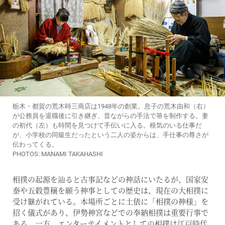
栃木・都賀の荒木時三商店は1948年の創業。息子の荒木由和（右）
が公務員を退職後に引き継ぎ、昔ながらの手法で箒を制作する。妻
の初代（左）も時間を見つけて手伝いに入る。根気のいる仕事だ
が、小学校の同級生だったという二人の姿からは、手仕事の尊さが
伝わってくる。
PHOTOS: MANAMI TAKAHASHI
相撲の起源を辿ると古事記などの神話にいたるが、国家安
泰や五穀豊穣を願う神事としての歴史は、現在の大相撲に
受け継がれている。本場所ごとに土俵に「相撲の神様」を
招く儀式があり、伊勢神宮などでの奉納相撲は重要行事で
ある。一方、エンターテイメントとしての相撲は江戸時代