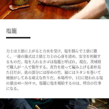
塩籠
力士は土俵に上がると力水を受け、塩を掴んで土俵に撒
く。一連の儀式は土俵と力士の心身を清め、安全を祈願す
るものだ。塩を入れるカゴは塩籠と呼ばれ、現在、茨城県
で職人が一人で製作する。真竹を使って編み上げる素朴見
た目だが、底の部分には厚めの竹、縁にはラタンを巻いて
補強がしてある頑丈な作りだ。本場所中、1日に使われる塩
の量は40ー50キロ。塩籠に塩を補給するのは、呼出の仕事
になる。