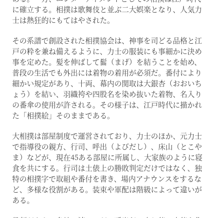
に確立する。相撲は歌舞伎と並ぶ二大娯楽となり、人気力
士は熱狂的にもてはやされた。
その系譜で創設された相撲協会は、神事を司どる品格と江
戸の粋を兼ね備えるように、力士の服装にも事細かに決め
事を定めた。髪を伸ばして髷（まげ）を結うことを始め、
普段の生活でも外出には着物の着用が必須だ。番付により
細かい規定があり、十両、幕内の関取は大銀杏（おおいち
ょう）を結い、羽織袴や四股名を染め抜いた着物、名入り
の番傘の使用が許される。その様子は、江戸時代に描かれ
た「相撲絵」そのままである。
大相撲は部屋制度で運営されており、力士のほか、元力士
で指導役の親方、行司、呼出（よびだし）、床山（とこや
ま）などが、現在45ある部屋に所属し、大家族のように寝
食を共にする。行司は土俵上の勝敗判定だけではなく、独
特の相撲字で取組や番付を書き、場内アナウンスをするな
ど、多様な役割がある。装束や軍配は階級によって違いが
ある。