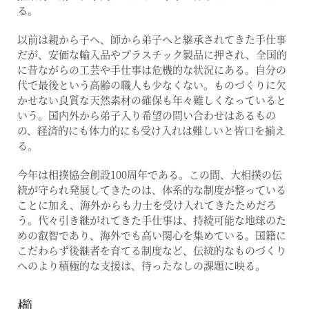
る。
以前は親から子へ、師から弟子へと継承されてきた手仕事
だが、安価な輸入品やプラスチック製品に押され、全国的
に昔ながらの工芸や手仕事は危機的な状況にある。自分の
代で最後という高齢の職人も少なくない。ものづくりに欠
かせない良質な天然素材の確保も年々難しくなっていると
いう。国内外から弟子入り希望の問い合わせはあるもの
の、経済的にも体力的にも受け入れは難しいと皆口を揃え
る。
今年は相撲協会創設100周年である。この間、大相撲の伝
統が守られ発展してきたのは、体系的な制度が整っている
ことに加え、海外からも力士を受け入れてきたためだろ
う。代々引き継がれてきた手仕事は、持続可能な地球のた
めの叡智であり、海外でも高い関心を集めている。国籍に
こだわらず後継者を育てる制度など、伝統的なものづくり
へのより積極的な支援は、待ったなしの課題に映る。
櫛