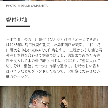
PHOTO: MEGUMI YAMASHITA
鬢付け油
日本で唯一の力士用鬢付（びんつ）け油「オーミすき油」
は1965年に島田秋廣が創業した島田商店が製造。二代目島
田陽次を中心に家族4人で作業をする。工程はひまし油と菜
種油と木蝋を合わせて鉄鍋で溶かし、適温まで冷めたら香
料を投入して木の棒で練り上げる。台に移して型に入れて
切り分け、梱包まで一気に作業を進める。独特の甘い香り
はバニラなどをブレンドしたもので、大相撲に欠かせない
魅力の一つだ。