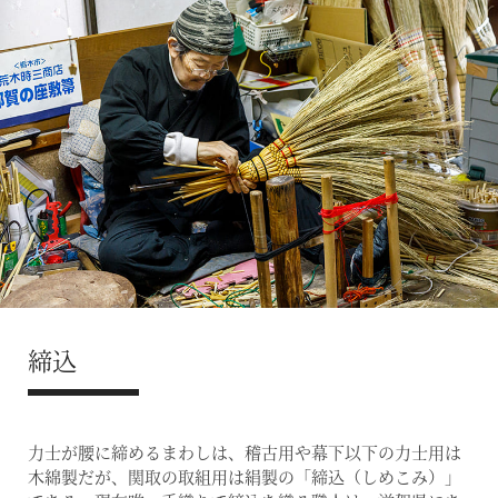
締込
力士が腰に締めるまわしは、稽古用や幕下以下の力士用は
木綿製だが、関取の取組用は絹製の「締込（しめこみ）」