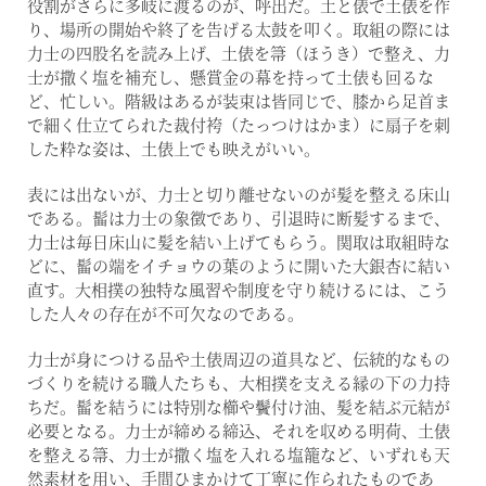
役割がさらに多岐に渡るのが、呼出だ。土と俵で土俵を作
り、場所の開始や終了を告げる太鼓を叩く。取組の際には
力士の四股名を読み上げ、土俵を箒（ほうき）で整え、力
士が撒く塩を補充し、懸賞金の幕を持って土俵も回るな
ど、忙しい。階級はあるが装束は皆同じで、膝から足首ま
で細く仕立てられた裁付袴（たっつけはかま）に扇子を刺
した粋な姿は、土俵上でも映えがいい。
表には出ないが、力士と切り離せないのが髪を整える床山
である。髷は力士の象徴であり、引退時に断髪するまで、
力士は毎日床山に髪を結い上げてもらう。関取は取組時な
どに、髷の端をイチョウの葉のように開いた大銀杏に結い
直す。大相撲の独特な風習や制度を守り続けるには、こう
した人々の存在が不可欠なのである。
力士が身につける品や土俵周辺の道具など、伝統的なもの
づくりを続ける職人たちも、大相撲を支える縁の下の力持
ちだ。髷を結うには特別な櫛や鬢付け油、髪を結ぶ元結が
必要となる。力士が締める締込、それを収める明荷、土俵
を整える箒、力士が撒く塩を入れる塩籠など、いずれも天
然素材を用い、手間ひまかけて丁寧に作られたものであ