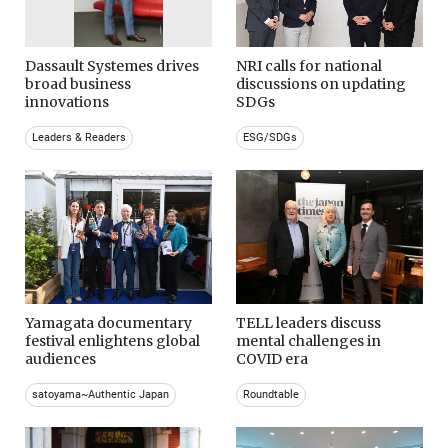
Dassault Systemes drives
NRI calls for national
broad business
discussions on updating
innovations
SDGs
Leaders & Readers
ESG/SDGs
Yamagata documentary
TELL leaders discuss
festival enlightens global
mental challenges in
audiences
COVID era
satoyama~Authentic Japan
Roundtable