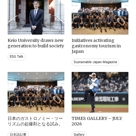
Keio University draws new
Initiatives activating
generation to build society
gastronomy tourism in
Japan
ESG Talk
Sustainable Japan Magazine
日本のガストロノミー・ツー
TIMES GALLERY – JULY
リズムの起爆剤となる試み。
2026
日本語記事
Gallery