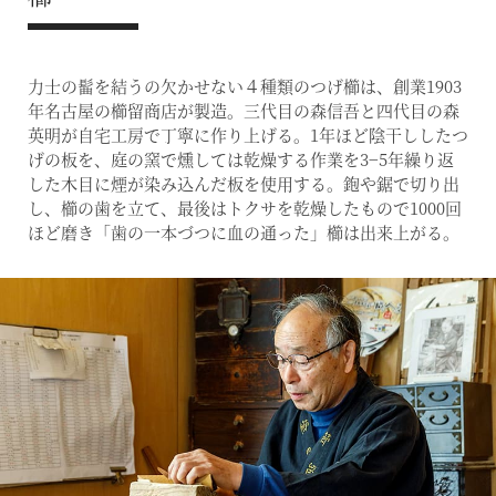
力士の髷を結うの欠かせない４種類のつげ櫛は、創業1903
年名古屋の櫛留商店が製造。三代目の森信吾と四代目の森
英明が自宅工房で丁寧に作り上げる。1年ほど陰干ししたつ
げの板を、庭の窯で燻しては乾燥する作業を3−5年繰り返
した木目に煙が染み込んだ板を使用する。鉋や鋸で切り出
し、櫛の歯を立て、最後はトクサを乾燥したもので1000回
ほど磨き「歯の一本づつに血の通った」櫛は出来上がる。