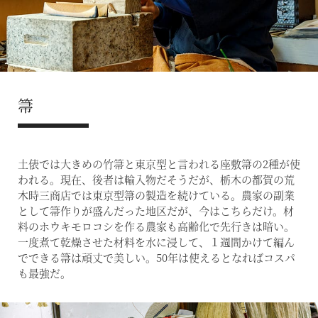
箒
土俵では大きめの竹箒と東京型と言われる座敷箒の2種が使
われる。現在、後者は輸入物だそうだが、栃木の都賀の荒
木時三商店では東京型箒の製造を続けている。農家の副業
として箒作りが盛んだった地区だが、今はこちらだけ。材
料のホウキモロコシを作る農家も高齢化で先行きは暗い。
一度煮て乾燥させた材料を水に浸して、１週間かけて編ん
でできる箒は頑丈で美しい。50年は使えるとなればコスパ
も最強だ。