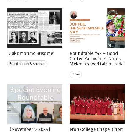
‘Gakumon no Susume’
Roundtable #42 – Good
Coffee Farms Inc.’ Carlos
Melen brewed fairer trade
Brand history & Archives
Video
【November 5, 2024】
Eton College Chapel Choir