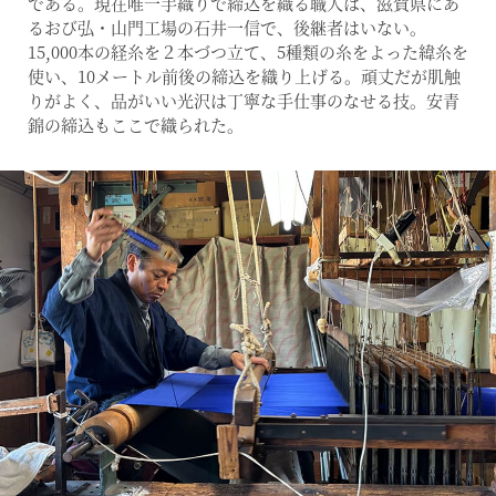
である。現在唯一手織りで締込を織る職人は、滋賀県にあ
るおび弘・山門工場の石井一信で、後継者はいない。
15,000本の経糸を２本づつ立て、5種類の糸をよった緯糸を
使い、10メートル前後の締込を織り上げる。頑丈だが肌触
りがよく、品がいい光沢は丁寧な手仕事のなせる技。安青
錦の締込もここで織られた。