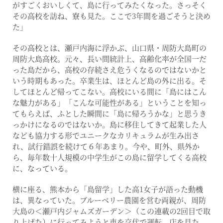
がすごくおいしくて、島に行ってみたくなった。さっそく
その高校を訪ね、寮も見た。ここで3年間を過ごそうと決め
た」
その高校とは、瀬戸内海に浮かぶ、山口県・周防大島町の
周防大島高校。元々、長い間統計上、高齢化率が全国一だ
った島だから、高校の存続さえ危うくなるのではないかと
いう時期もあった。卒業生は、ほとんど島の外に出る。そ
してほとんど帰ってこない。高校にいる間に「島にはこん
な魅力がある」「こんな可能性がある」ということを知っ
てもらえば、ふとした瞬間に「島に帰ろうかな」と思うき
っかけになるのではないか。島に移住してきて起業した人
なども協力する形でユニークなカリキュラムが生み出さ
れ、試行錯誤を続けて６年あまり。今や、町外、県外か
ら、毎年数十人規模の中学生がこの島に留学してくる高校
に、なっている。
横に座る、熊本から「島留学」した高1女子が語った動機
は、異なっていた。ブルーベリー農園を営む両親が、周防
大島の＜瀬戸内ジャムズガーデン＞（この連載の2回目で取
り上げた）に行ってみようと車を交代で運転。店を見た