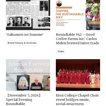
‘Gakumon no Susume’
Roundtable #42 – Good
Coffee Farms Inc.’ Carlos
Melen brewed fairer trade
Brand history & Archives
Video
【November 5, 2024】
Eton College Chapel Choir
Special Evening
event bridges music,
Roundtable
social awareness