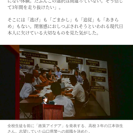
にない体験。たぶんこの選択は間違っていない。そう信じ
て3年間を走り抜けたい」。
そこには「逃げ」も「ごまかし」も「追従」も「あきら
め」もない。閉塞感におしつぶされそうといわれる現代日
本人に欠けている大切なものを見た気がした。
全校生徒を前に「政策アイデア」を発表する、高校３年の江本弥生
さん。志望していた山口県警への就職を決めた。