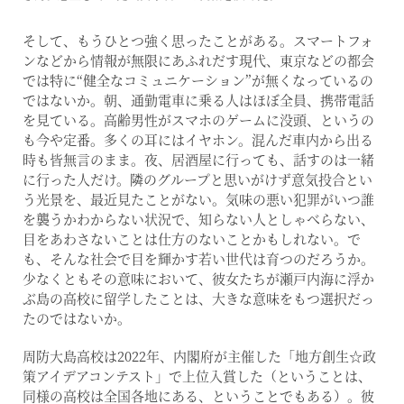
そして、もうひとつ強く思ったことがある。スマートフォ
ンなどから情報が無限にあふれだす現代、東京などの都会
では特に“健全なコミュニケーション”が無くなっているの
ではないか。朝、通勤電車に乗る人はほぼ全員、携帯電話
を見ている。高齢男性がスマホのゲームに没頭、というの
も今や定番。多くの耳にはイヤホン。混んだ車内から出る
時も皆無言のまま。夜、居酒屋に行っても、話すのは一緒
に行った人だけ。隣のグループと思いがけず意気投合とい
う光景を、最近見たことがない。気味の悪い犯罪がいつ誰
を襲うかわからない状況で、知らない人としゃべらない、
目をあわさないことは仕方のないことかもしれない。で
も、そんな社会で目を輝かす若い世代は育つのだろうか。
少なくともその意味において、彼女たちが瀬戸内海に浮か
ぶ島の高校に留学したことは、大きな意味をもつ選択だっ
たのではないか。
周防大島高校は2022年、内閣府が主催した「地方創生☆政
策アイデアコンテスト」で上位入賞した（ということは、
同様の高校は全国各地にある、ということでもある）。彼