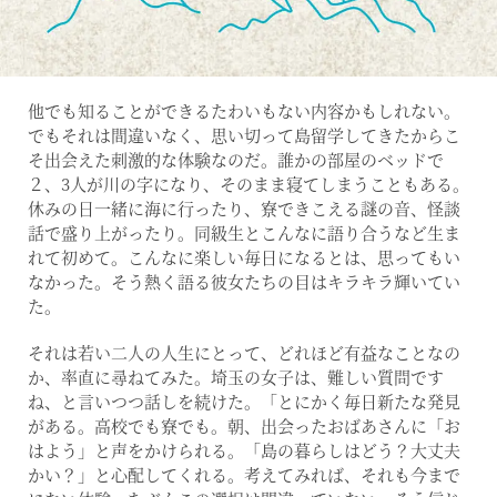
他でも知ることができるたわいもない内容かもしれない。
でもそれは間違いなく、思い切って島留学してきたからこ
そ出会えた刺激的な体験なのだ。誰かの部屋のベッドで
２、3人が川の字になり、そのまま寝てしまうこともある。
休みの日一緒に海に行ったり、寮できこえる謎の音、怪談
話で盛り上がったり。同級生とこんなに語り合うなど生ま
れて初めて。こんなに楽しい毎日になるとは、思ってもい
なかった。そう熱く語る彼女たちの目はキラキラ輝いてい
た。
それは若い二人の人生にとって、どれほど有益なことなの
か、率直に尋ねてみた。埼玉の女子は、難しい質問です
ね、と言いつつ話しを続けた。「とにかく毎日新たな発見
がある。高校でも寮でも。朝、出会ったおばあさんに「お
はよう」と声をかけられる。「島の暮らしはどう？大丈夫
かい？」と心配してくれる。考えてみれば、それも今まで