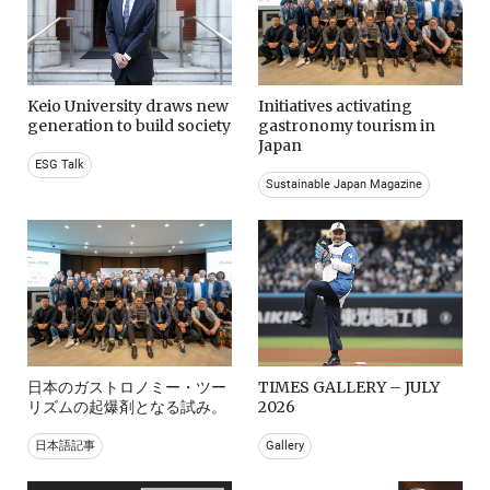
Keio University draws new
Initiatives activating
generation to build society
gastronomy tourism in
Japan
ESG Talk
Sustainable Japan Magazine
日本のガストロノミー・ツー
TIMES GALLERY – JULY
リズムの起爆剤となる試み。
2026
日本語記事
Gallery