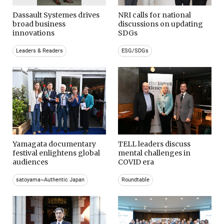
Dassault Systemes drives
NRI calls for national
broad business
discussions on updating
innovations
SDGs
Leaders & Readers
ESG/SDGs
Yamagata documentary
TELL leaders discuss
festival enlightens global
mental challenges in
audiences
COVID era
satoyama~Authentic Japan
Roundtable