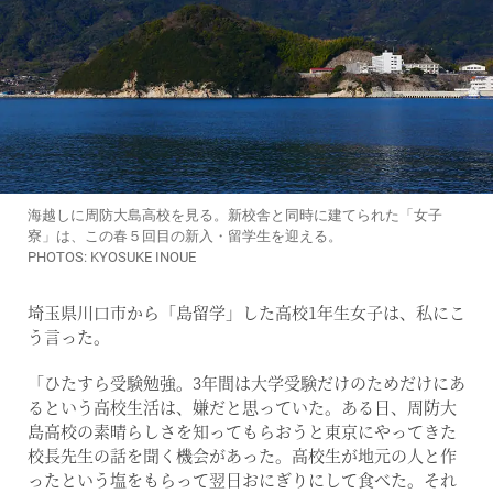
海越しに周防大島高校を見る。新校舎と同時に建てられた「女子
寮」は、この春５回目の新入・留学生を迎える。
PHOTOS: KYOSUKE INOUE
埼玉県川口市から「島留学」した高校1年生女子は、私にこ
う言った。
「ひたすら受験勉強。3年間は大学受験だけのためだけにあ
るという高校生活は、嫌だと思っていた。ある日、周防大
島高校の素晴らしさを知ってもらおうと東京にやってきた
校長先生の話を聞く機会があった。高校生が地元の人と作
ったという塩をもらって翌日おにぎりにして食べた。それ