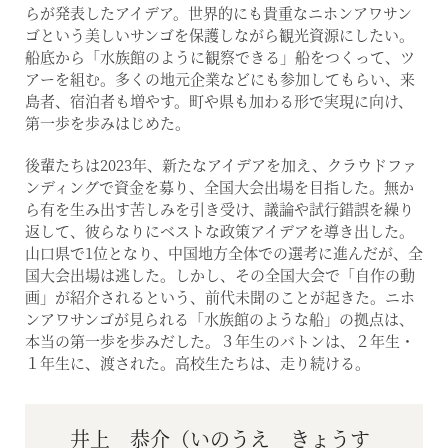
らが発表したアイデア。世界的にも貴重なニホンアワサン
ゴという美しいサンゴを保護しながら観光資源にしたい。
船底から「水族館のように観察できる」船をつくって、ツ
アーを組む。多くの地元企業などにも参加してもらい、来
島者、宿泊者も増やす。町や県も加わる形で実現に向け、
第一歩を歩みはじめた。
後輩たちは2023年、新たなアイデアを加え、クラウドファ
ンディングで資金を募り、全国大会出場を目指した。無か
ら有を生み出す苦しみを引き受け、議論や試行錯誤を繰り
返して、彼らなりにベストな政策アイデアを導き出した。
山口県で1位となり、中国地方全体での選考に進んだが、全
国大会出場は逃した。しかし、その全国大会で「自作の動
画」が紹介されるという、前代未聞のことが起きた。ニホ
ンアワサンゴが見られる「水族館のような船」の拠点は、
本当の第一歩を歩みだした。３年生のバトンは、２年生・
１年生に、渡された。高校生たちは、走り続ける。
井上 恭介（いのうえ きょうす