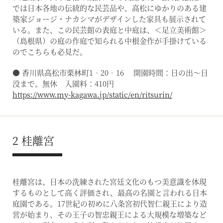
では日本各地の伝統的な民芸品や、高松にゆかりのある建
築家ジョージ・ナカシマがデザインした家具も展示されて
いる。また、この民芸館の表庭と中庭は、＜足立美術館＞
（島根県）の庭の作庭で知られる中根金作が手掛けている
のでこちらも必見だ。
● 香川県高松市栗林町1‐20‐16 開園時間：日の出～日
没まで。無休 入園料：410円
https://www.my-kagawa.jp/static/en/ritsurin/
2 桂離宮
桂離宮は、日本の洗練された宮廷文化のもつ美意識を体現
するものとして高く評価され、最高の名園と言われる日本
庭園である。17世紀の初めに八条宮初代智仁親王により造
営が始まり、その王子の智忠親王による大規模な増築など