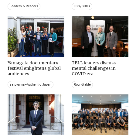
Leaders & Readers
ESG/SDGs
Yamagata documentary
TELL leaders discuss
festival enlightens global
mental challenges in
audiences
COVID era
satoyama~Authentic Japan
Roundtable