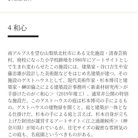
4 和心
南アルプスを望む山梨県北杜市にある文化施設・清春芸術
村。廃校になった小学校跡地を1980年にアートサイトとし
て生まれ変わらせたこの施設には、建築家・谷口吉生や安
藤忠雄が設計した美術館などをはじめ名建築が建つ。その
施設のゲストハウスとして、現代美術作家・杉本博司と建
築家・榊田倫之による建築設計事務所＜新素材研究所＞が
手掛けたのが＜和心＞（2019年竣工）。通常非公開の特別
な施設だ。このゲストハウスの庭は杉本博司の手によるも
の。ゲストハウスの建物扉を開くと、庭と建築が一体とな
る仕掛けだ。杉本の手による庭と言えば、杉本自身が立ち
上げた財団が運営するアートサイト＜江之浦測候所＞（神
奈川県）が知られているが、住宅サイズの親密な雰囲気の
この庭も、名庭園というべきものがある。