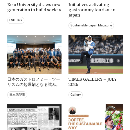
Keio University draws new
Initiatives activating
generation to build society
gastronomy tourism in
Japan
ESG Talk
Sustainable Japan Magazine
日本のガストロノミー・ツー
TIMES GALLERY – JULY
リズムの起爆剤となる試み。
2026
日本語記事
Gallery