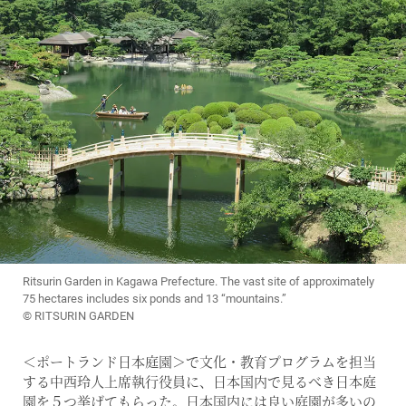
Ritsurin Garden in Kagawa Prefecture. The vast site of approximately
75 hectares includes six ponds and 13 “mountains.”
© RITSURIN GARDEN
＜ポートランド日本庭園＞で文化・教育プログラムを担当
する中西玲人上席執行役員に、日本国内で見るべき日本庭
園を５つ挙げてもらった。日本国内には良い庭園が多いの