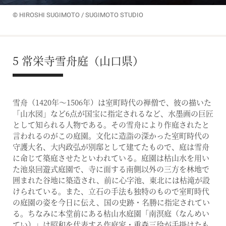
© HIROSHI SUGIMOTO / SUGIMOTO STUDIO
5 常栄寺雪舟庭（山口県）
雪舟（1420年～1506年）は室町時代の禅僧で、彼の描いた
「山水図」など6点が国宝に指定されるなど、水墨画の巨匠
として知られる人物である。その雪舟により作庭されたと
言われるのがこの庭園。文化に造詣の深かった室町時代の
守護大名、大内政弘が別邸として建てたもので、庭は雪舟
に命じて築庭させたといわれている。庭園は枯山水を用い
た池泉回遊式庭園で、寺に面する南側以外の三方を林地で
囲まれた谷地に築造され、前に心字池、東北には枯滝が設
けられている。また、立石の手法も独特のもので室町時代
の庭園の姿を今日に伝え、国の史跡・名勝に指定されてい
る。ちなみに本堂前にある枯山水庭園「南溟庭（なんめい
てい）」は昭和を代表する作庭家・重森三玲が手掛けたも