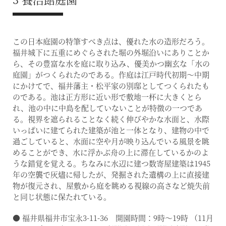
この日本庭園の特筆すべき点は、優れた水の造形だろう。
福井城下に五重にめぐらされた堀の外堀沿いにありことか
ら、その豊富な水を庭に取り込み、優美かつ幽玄な「水の
庭園」がつくられたのである。作庭は江戸時代初期～中期
にかけてで、福井藩主・松平家の別邸としてつくられたも
のである。池は正方形に近い形で敷地一杯に大きくとら
れ、池の中に中島を配していないことが特徴の一つであ
る。視界を遮られることなく続く伸びやかな水面と、水際
いっぱいに建てられた建築が池と一体となり、建物の中で
過ごしていると、水面に空や月が映り込んでいる風景を眺
めることができ、水に浮かぶ舟の上に滞在しているかのよ
うな錯覚を覚える。ちなみに水辺に建つ数寄屋建築は1945
年の空襲で灰燼に帰したが、発掘された遺構の上に直接建
物が復元され、屋敷から庭を眺める視線の高さなど焼失前
と同じ状態に保たれている。
● 福井県福井市宝永3-11-36 開園時間：9時〜19時 （11月