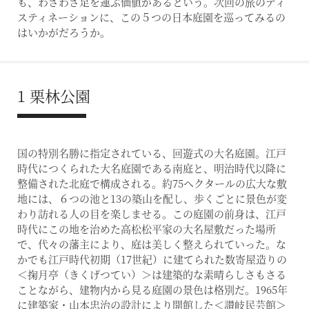
も、わざわざ足を運ぶ価値があるという。次回の旅のディ
スティネーションに、この５つの日本庭園を巡ってみるの
はいかがだろうか。
1 栗林公園
国の特別名勝に指定されている、回遊式の大名庭園。江戸
時代につくられた大名庭園である南庭と、明治時代以降に
整備された北庭で構成される。約75ヘクタールの広大な敷
地には、６つの池と13の築山を配し、歩くごとに景色が変
わり訪れる人の目を楽しませる。この庭園の前身は、江戸
時代にこの地を治めた高松松平家の大名屋敷だった場所
で、代々の藩主により、庭は美しく整えられていった。な
かでも江戸時代初期（17世紀）に建てられた数寄屋造りの
＜掬月亭（きくげつてい）＞は建築的な素晴らしさもさる
ことながら、建物内から見る庭園の景色は格別だ。1965年
に建築家・山本忠治の設計により開館した＜讃岐民芸館＞