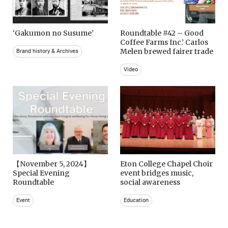
‘Gakumon no Susume’
Roundtable #42 – Good
Coffee Farms Inc.’ Carlos
Melen brewed fairer trade
Brand history & Archives
Video
【November 5, 2024】
Eton College Chapel Choir
Special Evening
event bridges music,
Roundtable
social awareness
Event
Education