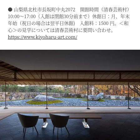
● 山梨県北杜市長坂町中丸2072 開館時間（清春芸術村）
10:00〜17:00（入館は閉館30分前まで）休館日：月、年末
年始（祝日の場合は翌平日休館) 入館料：1500 円。＜和
心＞の見学については清春芸術村に要問い合わせ。
https://www.kiyoharu-art.com/