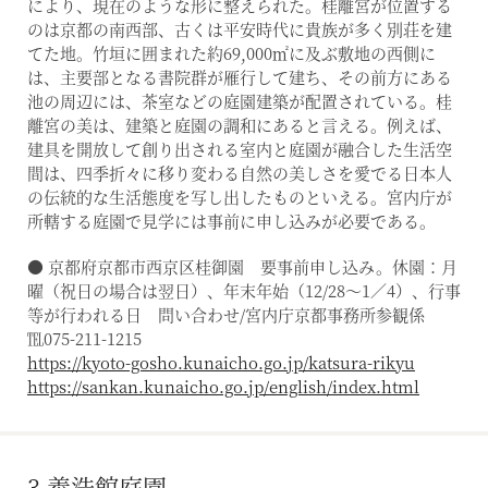
により、現在のような形に整えられた。桂離宮が位置する
のは京都の南西部、古くは平安時代に貴族が多く別荘を建
てた地。竹垣に囲まれた約69,000㎡に及ぶ敷地の西側に
は、主要部となる書院群が雁行して建ち、その前方にある
池の周辺には、茶室などの庭園建築が配置されている。桂
離宮の美は、建築と庭園の調和にあると言える。例えば、
建具を開放して創り出される室内と庭園が融合した生活空
間は、四季折々に移り変わる自然の美しさを愛でる日本人
の伝統的な生活態度を写し出したものといえる。宮内庁が
所轄する庭園で見学には事前に申し込みが必要である。
● 京都府京都市西京区桂御園 要事前申し込み。休園：月
曜（祝日の場合は翌日）、年末年始（12/28～1／4）、行事
等が行われる日 問い合わせ/宮内庁京都事務所参観係
℡075-211-1215
https://kyoto-gosho.kunaicho.go.jp/katsura-rikyu
https://sankan.kunaicho.go.jp/english/index.html
3 養浩館庭園