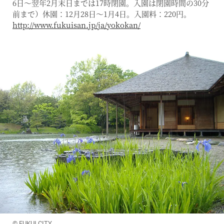
6日～翌年2月末日までは17時閉園。入園は閉園時間の30分
前まで）休園：12月28日〜1月4日。入園料：220円。
http://www.fukuisan.jp/ja/yokokan/
© FUKUI CITY