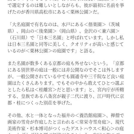
で選定するのは難しいとしながらも、彼が最初に名前を挙
げたのが香川県高松市にある＜栗林公園＞だ。
「大名庭園で有名なのは、水戸にある＜偕楽園＞（茨城
県）、岡山の＜後楽園＞（岡山県）、金沢の＜兼六園＞
（石川県）で「日本三名園」と呼ばれています。しかし私
は日本三名園と同等に美しく、クオリティが高いと感じて
いるのが＜栗林公園＞の庭園です」と語る。
また名園が数多くある京都の庭も外せないという。「京都
にある別世界の庭は一般には非公開なのでそこは外します
が、一般公開されている中でも圓通寺や三千院など良い庭
園はたくさんあります。でもその中から敢えてひとつ選ぶ
としたら私は＜桂離宮＞だと思います」と、宮内庁が所轄
する、皇族である八条宮が親子二代に渡り、江戸時代に京
都・桂につくった別荘を挙げた。
その他、水と一体となった福井の＜養浩館庭園＞、禅僧で
画家の雪舟が作庭したと言われる＜常栄寺雪舟庭＞、現代
美術作家・杉本博司がつくったゲストハウス＜和心＞の庭