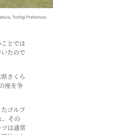
akura, Tochigi Prefecture,
のことでは
書いたので
木県さくら
一の座を争
ったゴルフ
れ、その
ーツは通常