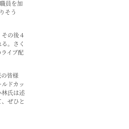
の職員を加
なりそう
、その後４
れる。さく
のライブ配
民の皆様
ールドカッ
小林氏は述
て、ぜひと
。