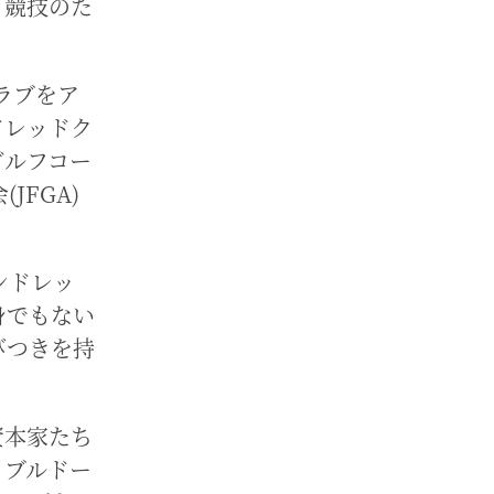
、競技のた
ラブをア
ドレッドク
ゴルフコー
JFGA)
ンドレッ
身でもない
びつきを持
資本家たち
、ブルドー