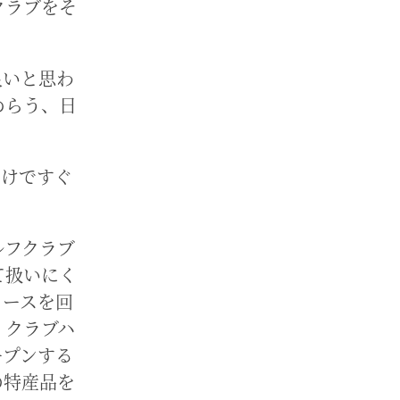
クラブをそ
良いと思わ
めらう、日
。
だけですぐ
ルフクラブ
て扱いにく
コースを回
。クラブハ
ープンする
の特産品を