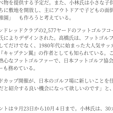
べ物を提供する予定だ。また、小林氏は小さな子
ちに敷地を開放し、主にアウトドアで子どもの面
稚園」 も作ろうと考えている。
ンドレッドクラブの2,577ヤードのフットゴルフコ
氏によりデザインされた。高橋氏は、フットゴル
してだけでなく、1980年代に始まった大人気サッ
『キャプテン翼』の作者としても知られている。
熱心なフットゴルファーで、日本フットゴルフ協
ーも務めている。
ドカップ開催が、日本のゴルフ場に新しいことを
だと紹介する良い機会になって欲しいのです」と
ントは９月23日から10月４日まで。小林氏は、30