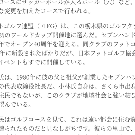
コースにサッカーボールが入るホール（穴）など
な変更を加えたコースで行われる。
トゴルフ連盟（FIFG）は、この栃木県のゴルフク
初のワールドカップ開催地に選んだ。セブンハン
年でオープン40周年を迎える。同クラブのフット
19年に新設されたばかりだが、日本フットゴルフ協会(
イベントもすでに開催している。
氏は、1980年に彼の父と祖父が創業したセブンハ
の代表取締役社長だ。小林氏自身は、さくら市出
住民でもないが、このクラブが地域社会と強い結
望んでいる。
民はゴルフコースを見て、これは遠い都会に住む
造られたものだと見なしがちです。彼らの里山で