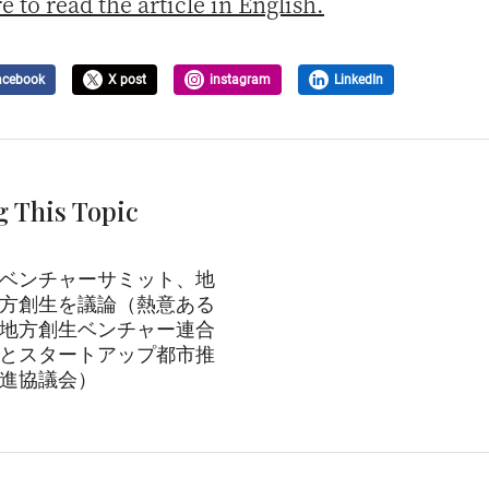
e to read the article in English.
acebook
X post
instagram
LinkedIn
g This Topic
ベンチャーサミット、地
方創生を議論（熱意ある
地方創生ベンチャー連合
とスタートアップ都市推
進協議会）