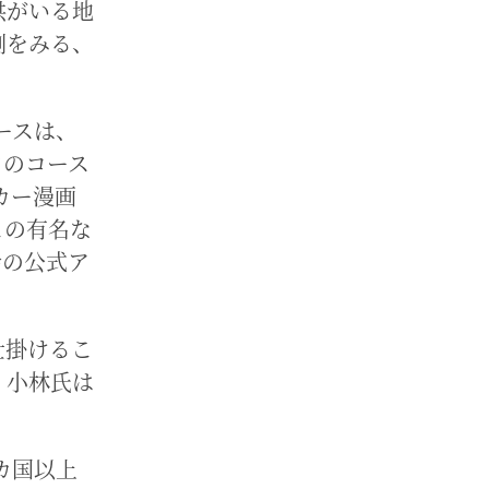
供がいる地
倒をみる、
ースは、
フのコース
カー漫画
この有名な
会の公式ア
仕掛けるこ
、小林氏は
カ国以上