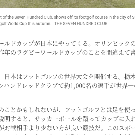
 of the Seven Hundred Club, shows off its footgolf course in the city of S
ootgolf World Cup this autumn. | THE SEVEN HUNDRED CLUB
ールドカップが日本にやってくる。オリンピック
昨年のラグビーワールドカップのことを間違えて
、日本はフットゴルフの世界大会を開催する。栃
ンハンドレッドクラブで約1,000名の選手が世界
。
のことかもしれないが、フットゴルフとは足を使
説明すると、サッカーボールを蹴ってカップに入
が対戦相手より少ない方が良い競技だ。このスポ