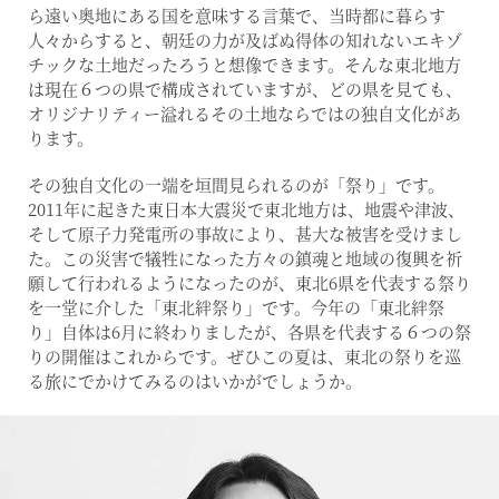
ら遠い奥地にある国を意味する言葉で、当時都に暮らす
人々からすると、朝廷の力が及ばぬ得体の知れないエキゾ
チックな土地だったろうと想像できます。そんな東北地方
は現在６つの県で構成されていますが、どの県を見ても、
オリジナリティー溢れるその土地ならではの独自文化があ
ります。
その独自文化の一端を垣間見られるのが「祭り」です。
2011年に起きた東日本大震災で東北地方は、地震や津波、
そして原子力発電所の事故により、甚大な被害を受けまし
た。この災害で犠牲になった方々の鎮魂と地域の復興を祈
願して行われるようになったのが、東北6県を代表する祭り
を一堂に介した「東北絆祭り」です。今年の「東北絆祭
り」自体は6月に終わりましたが、各県を代表する６つの祭
りの開催はこれからです。ぜひこの夏は、東北の祭りを巡
る旅にでかけてみるのはいかがでしょうか。