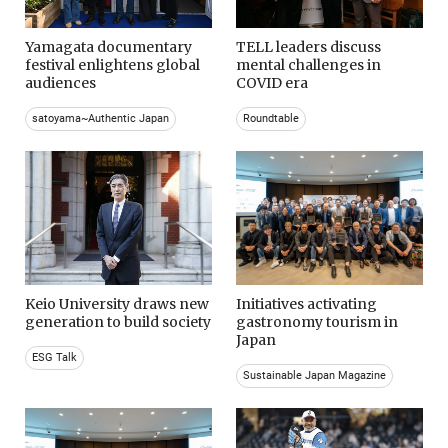
Yamagata documentary
TELL leaders discuss
festival enlightens global
mental challenges in
audiences
COVID era
satoyama~Authentic Japan
Roundtable
Keio University draws new
Initiatives activating
generation to build society
gastronomy tourism in
Japan
ESG Talk
Sustainable Japan Magazine