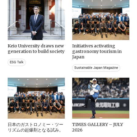
Keio University draws new
Initiatives activating
generation to build society
gastronomy tourism in
Japan
ESG Talk
Sustainable Japan Magazine
日本のガストロノミー・ツー
TIMES GALLERY – JULY
リズムの起爆剤となる試み。
2026