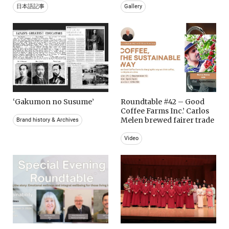
日本語記事
Gallery
‘Gakumon no Susume’
Roundtable #42 – Good
Coffee Farms Inc.’ Carlos
Melen brewed fairer trade
Brand history & Archives
Video