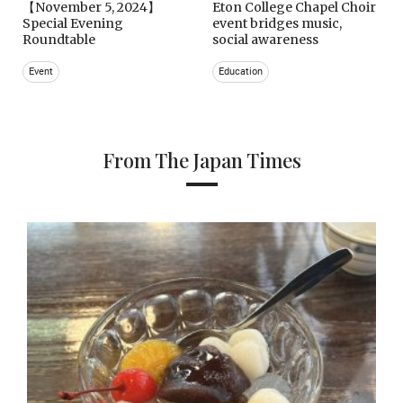
【November 5, 2024】
Eton College Chapel Choir
Special Evening
event bridges music,
Roundtable
social awareness
Event
Education
From The Japan Times