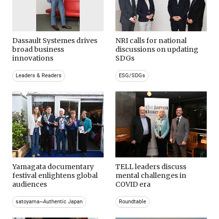
Dassault Systemes drives
NRI calls for national
broad business
discussions on updating
innovations
SDGs
Leaders & Readers
ESG/SDGs
Yamagata documentary
TELL leaders discuss
festival enlightens global
mental challenges in
audiences
COVID era
satoyama~Authentic Japan
Roundtable