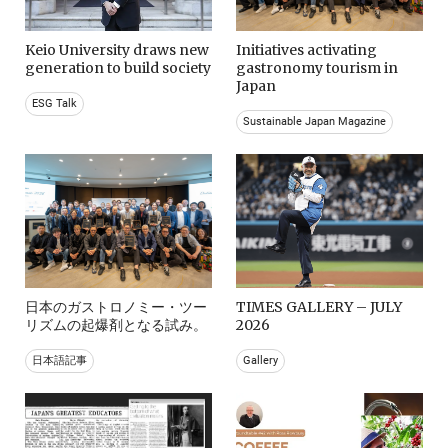
Keio University draws new
Initiatives activating
generation to build society
gastronomy tourism in
Japan
ESG Talk
Sustainable Japan Magazine
日本のガストロノミー・ツー
TIMES GALLERY – JULY
リズムの起爆剤となる試み。
2026
日本語記事
Gallery