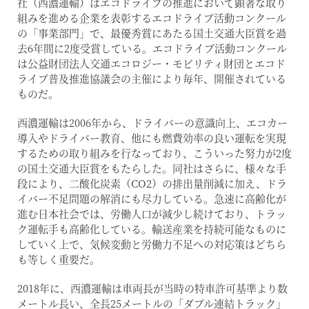
社（西濃運輸）はエコドライブの推進において顕著な取り
組みを進める企業を表彰するエコドライブ活動コンクール
の「事業部門」で、最優秀賞にあたる国土交通大臣賞を過
去6年間に2度受賞している。エコドライブ活動コンクール
は公益財団法人交通エコロジー・モビリティ財団とエコド
ライブ普及推進協議会の主催により毎年、開催されている
ものだ。
西濃運輸は2006年から、ドライバーの意識向上、エコカー
導入やドライバー教育、他にも燃費効率の良い運転を実現
するための取り組みを行なっており、こういった努力が2度
の国土交通大臣賞をもたらした。同社はさらに、様々な手
段により、二酸化炭素（CO2）の排出量削減に加え、ドラ
イバー不足問題の解消にも尽力している。急速に高齢化が
進む日本社会では、労働人口が減少し続けており、トラッ
ク運転手も高齢化している。輸送産業を持続可能なものに
していく上で、気候変動と労働力不足への対応策はどちら
も等しく重要だ。
2018年に、西濃運輸は車両長が当時の特車許可基準より数
メートル長い、全長25メートルの「ダブル連結トラック」