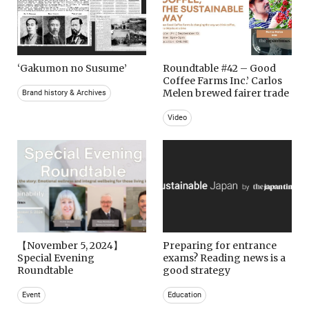
‘Gakumon no Susume’
Roundtable #42 – Good
Coffee Farms Inc.’ Carlos
Melen brewed fairer trade
Brand history & Archives
Video
【November 5, 2024】
Preparing for entrance
Special Evening
exams? Reading news is a
Roundtable
good strategy
Event
Education