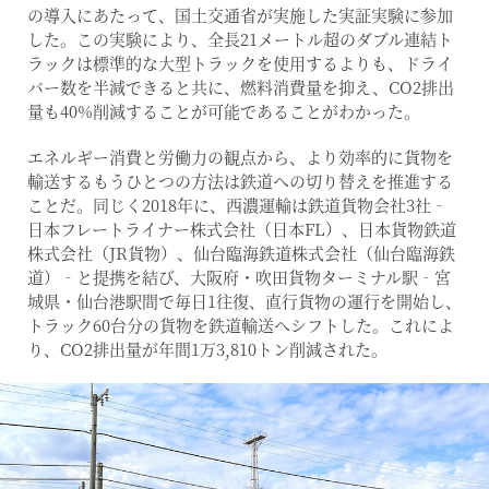
の導入にあたって、国土交通省が実施した実証実験に参加
した。この実験により、全長21メートル超のダブル連結ト
ラックは標準的な大型トラックを使用するよりも、ドライ
バー数を半減できると共に、燃料消費量を抑え、CO2排出
量も40%削減することが可能であることがわかった。
エネルギー消費と労働力の観点から、より効率的に貨物を
輸送するもうひとつの方法は鉄道への切り替えを推進する
ことだ。同じく2018年に、西濃運輸は鉄道貨物会社3社‐
日本フレートライナー株式会社（日本FL）、日本貨物鉄道
株式会社（JR貨物）、仙台臨海鉄道株式会社（仙台臨海鉄
道）‐と提携を結び、大阪府・吹田貨物ターミナル駅‐宮
城県・仙台港駅間で毎日1往復、直行貨物の運行を開始し、
トラック60台分の貨物を鉄道輸送へシフトした。これによ
り、CO2排出量が年間1万3,810トン削減された。