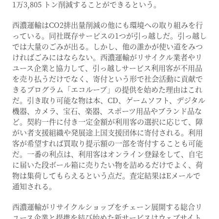
1万3,805 トン削減することができるという。
西濃運輸はCO2排出量削減の他にも環境への取り組みを行
っている。同社既存サービスの1つが引っ越しだ。引っ越し
では大量のごみが出る。しかし、他の誰かが使い道をみつ
ければごみにはならない。西濃運輸がリサイクル業者やリ
ユース企業と協力して、引っ越しサービス利用客が不用品
を売り払うだけでなく、寄付という形で社会活動に貢献で
きるプログラム「エコループ」の提供を始めた理由はこれ
だ。引き取り可能な物は本、CD、ゲームソフト、デジタル
機器、カメラ、宝石、楽器、スポーツ用品やブランド品な
ど。契約一件に付き一定金額が利用客の選択に応じて、障
がい者支援組織や発展途上国支援団体に寄付される。利用
客が希望すれば買取り提示額の一部を寄付することも可能
だ。一番の利点は、利用客はオンライン登録をして、自宅
に届いた段ボール箱に売りたい物を詰めるだけでよく、荷
物は集荷してもらえるという点だ。査定結果はEメールで
通知される。
西濃運輸がリサイクルショップをチェーン展開する総合リ
ユース企業と提携を結び始めた新サービスはウェブサイト