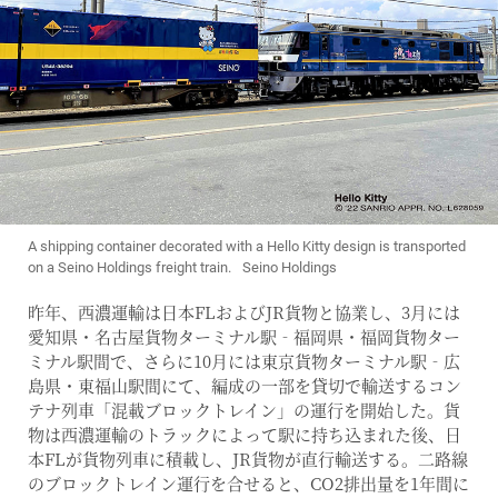
A shipping container decorated with a Hello Kitty design is transported
on a Seino Holdings freight train. Seino Holdings
昨年、西濃運輸は日本FLおよびJR貨物と協業し、3月には
愛知県・名古屋貨物ターミナル駅‐福岡県・福岡貨物ター
ミナル駅間で、さらに10月には東京貨物ターミナル駅‐広
島県・東福山駅間にて、編成の一部を貸切で輸送するコン
テナ列車「混載ブロックトレイン」の運行を開始した。貨
物は西濃運輸のトラックによって駅に持ち込まれた後、日
本FLが貨物列車に積載し、JR貨物が直行輸送する。二路線
のブロックトレイン運行を合せると、CO2排出量を1年間に