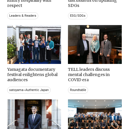
luxury hospitality with
discussions on updating
respect
SDGs
Leaders & Readers
ESG/SDGs
Yamagata documentary
TELL leaders discuss
festival enlightens global
mental challenges in
audiences
COVID era
satoyama~Authentic Japan
Roundtable