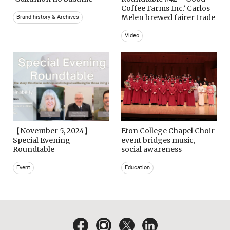
Coffee Farms Inc.’ Carlos
Melen brewed fairer trade
Brand history & Archives
Video
【November 5, 2024】
Eton College Chapel Choir
Special Evening
event bridges music,
Roundtable
social awareness
Event
Education