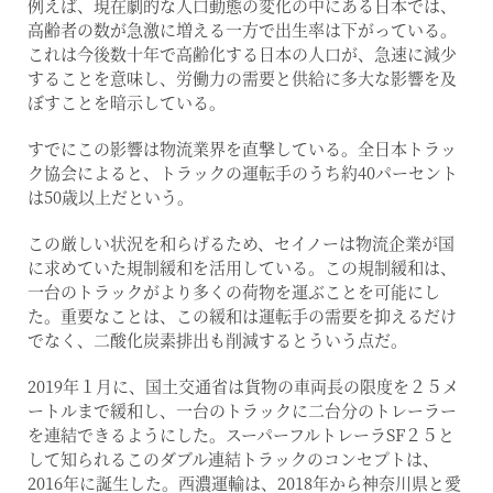
例えば、現在劇的な人口動態の変化の中にある日本では、
高齢者の数が急激に増える一方で出生率は下がっている。
これは今後数十年で高齢化する日本の人口が、急速に減少
することを意味し、労働力の需要と供給に多大な影響を及
ぼすことを暗示している。
すでにこの影響は物流業界を直撃している。全日本トラッ
ク協会によると、トラックの運転手のうち約40パーセント
は50歳以上だという。
この厳しい状況を和らげるため、セイノーは物流企業が国
に求めていた規制緩和を活用している。この規制緩和は、
一台のトラックがより多くの荷物を運ぶことを可能にし
た。重要なことは、この緩和は運転手の需要を抑えるだけ
でなく、二酸化炭素排出も削減するとういう点だ。
2019年１月に、国土交通省は貨物の車両長の限度を２５メ
ートルまで緩和し、一台のトラックに二台分のトレーラー
を連結できるようにした。スーパーフルトレーラSF２５と
して知られるこのダブル連結トラックのコンセプトは、
2016年に誕生した。西濃運輸は、2018年から神奈川県と愛