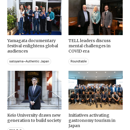
Yamagata documentary
TELL leaders discuss
festival enlightens global
mental challenges in
audiences
COVID era
satoyama~Authentic Japan
Roundtable
Keio University draws new
Initiatives activating
generation to build society
gastronomy tourism in
Japan