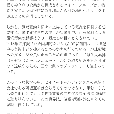
置く約９０の企業から構成されるセイノーグループは、物
資を安全かつ効率的にある地点から別の場所へトラックで
運ぶことを専門にしている。
しかし、気候変動や徐々に上昇している気温を抑制する必
要性に、ますます世界の注目が集まる中、化石燃料による
環境汚染の影響はより一層厳しい目にさらされている。
2015年に採択された画期的なパリ協定の締結国は、今世紀
中の気温上昇を抑えるための努力を行っている。地球環境
へのダメージを食い止めるための鍵である、二酸化炭素排
出量ゼロ（カーボンニュートラル）の取り組みを2050年ま
でに達成するため、国や企業へのプレッシャーも強まって
いる。
このような状況の中、セイノーホールディングスの連結子
会社である西濃運輸は立ち尽くすのではなく、単独、また
は競合他社と協力して物流業界の二酸化炭素削減に積極的
に取り組んでいる。この業界は、気候変動以外にも多くの
課題に直面している。