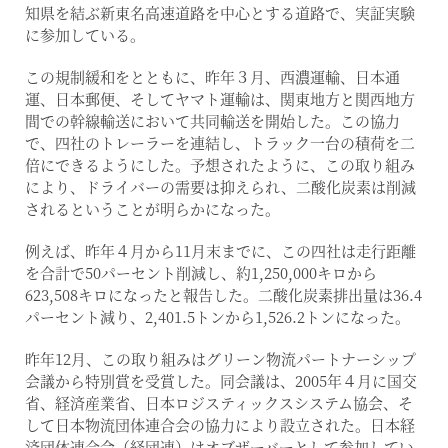
知県を結ぶ新東名高速道路を中心とする道路で、実証実験
に参加している。
この規制緩和をとともに、昨年３月、西濃運輸、日本通
運、日本郵便、そしてヤマト運輸は、関東地方と関西地方
間での幹線輸送において共同輸送を開始した。この協力
で、四社のトレーラーを連結し、トラック一台の積荷を二
倍にできるようにした。予想されたように、この取り組み
により、ドライバーの需要は抑えられ、二酸化炭素は削減
されるということが明らかになった。
例えば、昨年４月から11月末までに、この四社は走行距離
を合計で50パーセント削減し、約1,250,000キロから
623,508キロになったと報告した。二酸化炭素排出量は36.4
パーセント減り、2,401.5トンから1,526.2トンになった。
昨年12月、この取り組みはグリーン物流パートナーシップ
会議から特別賞を受賞した。同会議は、2005年４月に国交
省、経済産業省、日本ロジスティックスシステム協会、そ
して日本物流団体連合会の協力により設立された。日本経
済団体連合会（経団連）はオブザーバーとして参加してい