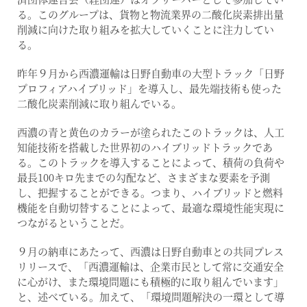
る。このグループは、貨物と物流業界の二酸化炭素排出量
削減に向けた取り組みを拡大していくことに注力してい
る。
昨年９月から西濃運輸は日野自動車の大型トラック「日野
プロフィアハイブリッド」を導入し、最先端技術も使った
二酸化炭素削減に取り組んでいる。
西濃の青と黄色のカラーが塗られたこのトラックは、人工
知能技術を搭載した世界初のハイブリッドトラックであ
る。このトラックを導入することによって、積荷の負荷や
最長100キロ先までの勾配など、さまざまな要素を予測
し、把握することができる。つまり、ハイブリッドと燃料
機能を自動切替することによって、最適な環境性能実現に
つながるということだ。
９月の納車にあたって、西濃は日野自動車との共同プレス
リリースで、「西濃運輸は、企業市民として常に交通安全
に心がけ、また環境問題にも積極的に取り組んでいます」
と、述べている。加えて、「環境問題解決の一環として導