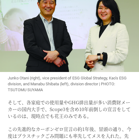
Junko Otani (right), vice president of ESG Global Strategy, Kao’s ESG
division, and Manabu Shibata (left), division director | PHOTO:
TSUTOMU SUYAMA
そして、各家庭での使用量やGHG排出量が多い消費財メー
カーの国内大手で、Scope3を含め10年前倒しの宣言をして
いるのは、現時点でも花王のみである。
この先進的なカーボンゼロ宣言の約1年後、冒頭の通り、今
度はプラスチックごみ問題にも率先してメスを入れた。先