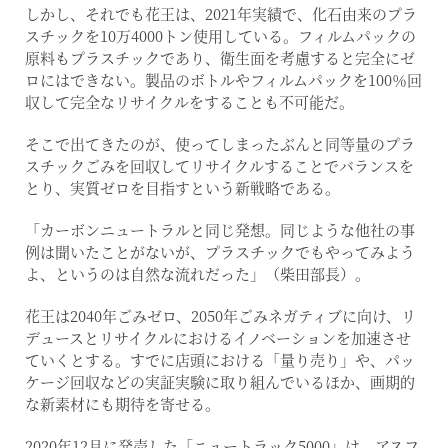
しかし、それでも花王は、2021年実績で、化石由来のプラ
スチックを10万4000トン使用している。フィルムパックの
原料もプラスチックであり、衛生面を考慮すると完全にゼ
ロにはできない。製品のボトルやフィルムパックを100％回
収して完全なリサイクルをすることも不可能だ。
そこで出てきたのが、使ってしまったぶんと同等量のプラ
スチックごみを回収してリサイクルすることでバランスを
とり、実質ゼロを目指すという新戦略である。
「カーボンニュートラルと同じ発想。同じような他社の事
例は聞いたことがないが、プラスチックでもやってみよう
よ、というのは自然な流れだった」（柴田部長）。
花王は2040年ごみゼロ、2050年ごみネガティブに向け、リ
デュースとリサイクルにおけるイノベーションを加速させ
ていくとする。すでに店頭における「量り売り」や、パッ
ケージ回収などの実証実験に取り組んでいるほか、画期的
な新素材にも期待を寄せる。
2020年12月に発売した「ニュートラック5000」は、アスフ