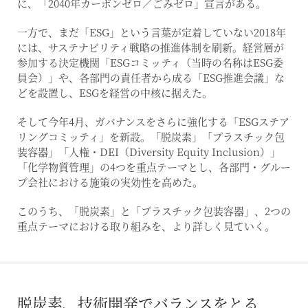
に、「2040年カーボンゼロ／ごみゼロ」宣言がある。
一方で、まだ「ESG」という言葉が定着していない2018年
には、サステナビリティ戦略の推進体制を刷新。経営層が
参加する決定機関「ESGコミッティ（当時の名称はESG委
員会）」や、各部門の責任者から成る「ESG推進会議」な
どを設置し、ESGを経営の中核に据えた。
そして今年4月、ガバナンスをさらに強化する「ESGステア
リングコミッティ」を新設。「脱炭素」「プラスチック包
装容器」「人権・DEI（Diversity Equity Inclusion）」
「化学物質管理」の4つを重点テーマとし、各部門・グルー
プ会社における施策の実効性を高めた。
このうち、「脱炭素」と「プラスチック包装容器」、2つの
重点テーマにおける取り組みを、より詳しく見ていく。
脱炭素、技術開発でバランスをとる