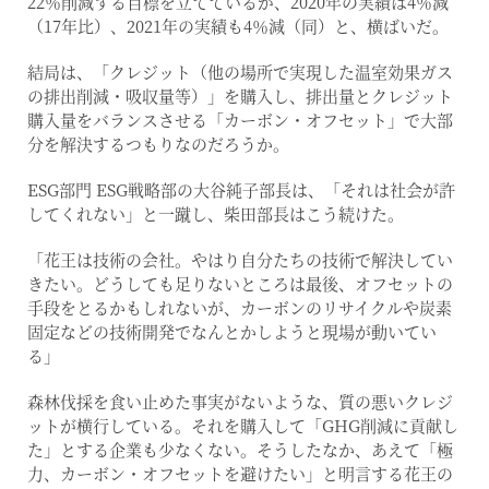
22％削減する目標を立てているが、2020年の実績は4％減
（17年比）、2021年の実績も4％減（同）と、横ばいだ。
結局は、「クレジット（他の場所で実現した温室効果ガス
の排出削減・吸収量等）」を購入し、排出量とクレジット
購入量をバランスさせる「カーボン・オフセット」で大部
分を解決するつもりなのだろうか。
ESG部門 ESG戦略部の大谷純子部長は、「それは社会が許
してくれない」と一蹴し、柴田部長はこう続けた。
「花王は技術の会社。やはり自分たちの技術で解決してい
きたい。どうしても足りないところは最後、オフセットの
手段をとるかもしれないが、カーボンのリサイクルや炭素
固定などの技術開発でなんとかしようと現場が動いてい
る」
森林伐採を食い止めた事実がないような、質の悪いクレジ
ットが横行している。それを購入して「GHG削減に貢献し
た」とする企業も少なくない。そうしたなか、あえて「極
力、カーボン・オフセットを避けたい」と明言する花王の