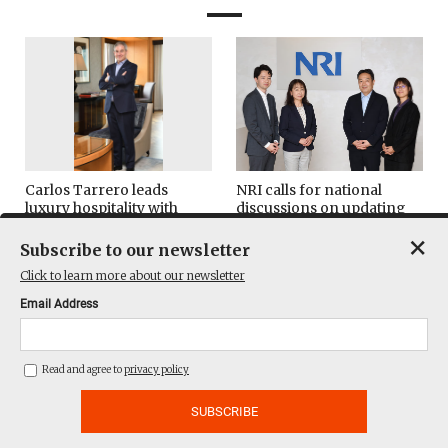
Carlos Tarrero leads
NRI calls for national
luxury hospitality with
discussions on updating
respect
SDGs
×
Subscribe to our newsletter
Leaders & Readers
ESG/SDGs
Click to learn more about our newsletter
Email Address
Read and agree to
privacy policy
Yamagata documentary
TELL leaders discuss