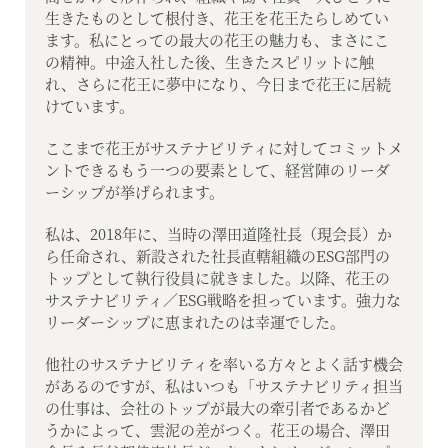
生きたものとして根付き、花王を花王たらしめてい
ます。私にとっての最大の花王の魅力も、まさにこ
の精神。中途入社した後、生きたスピリットに触
れ、さらに花王に夢中になり、今日まで花王に居続
けています。
ここまで花王がサステナビリティに対してコミットメ
ントできるもう一つの要素として、経営陣のリーダ
ーシップが挙げられます。
私は、2018年に、当時の澤田道隆社長（現会長）か
ら任命され、新設された社長直轄組織のESG部門の
トップとして執行役員に就きました。以降、花王の
サステナビリティ／ESG戦略を担っています。強力な
リーダーシップに恵まれたのは幸運でした。
他社のサステナビリティを率いる方々とよく話す機会
があるのですが、私はいつも「サステナビリティ担当
の仕事は、会社のトップが最大の牽引者であるかど
うかによって、雲泥の差がつく。花王の場合、澤田