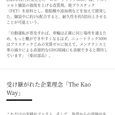
ァルト舗装の強度を上げる改質剤。廃プラスチック
（PET）を原料とし、脂肪酸や添加剤などを加えて開発し
た。舗装中に約1％配合すると、耐久性を約5倍向上させる
ことが可能という。
「自動運転が普及すれば、車輪は正確に同じ場所を通るた
め、もっと轍ができやすくなるはず。ニュートラック5000
はプラスチックごみの実質ゼロに加えて、メンテナンス工
事の減少による直接的なGHG削減にも貢献できると期待し
ています」（柴田部長）。
受け継がれた企業理念「The Kao
Way」
これだけの実績やファクト、そして、外部からの評価があ