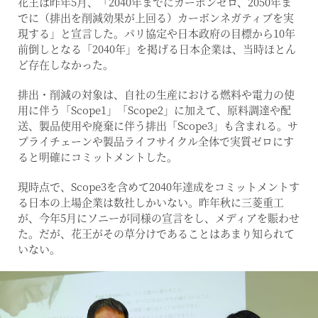
花王は昨年5月、「2040年までにカーボンゼロ、2050年ま
でに（排出を削減効果が上回る）カーボンネガティブを実
現する」と宣言した。パリ協定や日本政府の目標から10年
前倒しとなる「2040年」を掲げる日本企業は、当時ほとん
ど存在しなかった。
排出・削減の対象は、自社の生産における燃料や電力の使
用に伴う「Scope1」「Scope2」に加えて、原料調達や配
送、製品使用や廃棄に伴う排出「Scope3」も含まれる。サ
プライチェーンや製品ライフサイクル全体で実質ゼロにす
ると明確にコミットメントした。
現時点で、Scope3を含めて2040年達成をコミットメントす
る日本の上場企業は数社しかいない。昨年秋に三菱重工
が、今年5月にソニーが同様の宣言をし、メディアを賑わせ
た。だが、花王がその草分けであることはあまり知られて
いない。