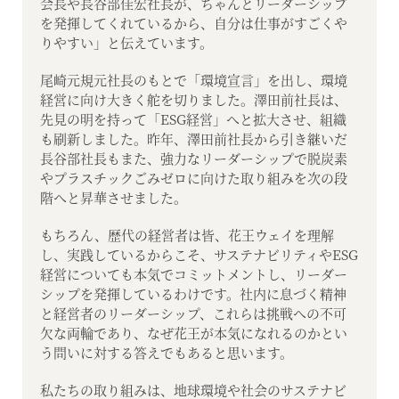
会長や長谷部佳宏社長が、ちゃんとリーダーシップ
を発揮してくれているから、自分は仕事がすごくや
りやすい」と伝えています。
尾崎元規元社長のもとで「環境宣言」を出し、環境
経営に向け大きく舵を切りました。澤田前社長は、
先見の明を持って「ESG経営」へと拡大させ、組織
も刷新しました。昨年、澤田前社長から引き継いだ
長谷部社長もまた、強力なリーダーシップで脱炭素
やプラスチックごみゼロに向けた取り組みを次の段
階へと昇華させました。
もちろん、歴代の経営者は皆、花王ウェイを理解
し、実践しているからこそ、サステナビリティやESG
経営についても本気でコミットメントし、リーダー
シップを発揮しているわけです。社内に息づく精神
と経営者のリーダーシップ、これらは挑戦への不可
欠な両輪であり、なぜ花王が本気になれるのかとい
う問いに対する答えでもあると思います。
私たちの取り組みは、地球環境や社会のサステナビ