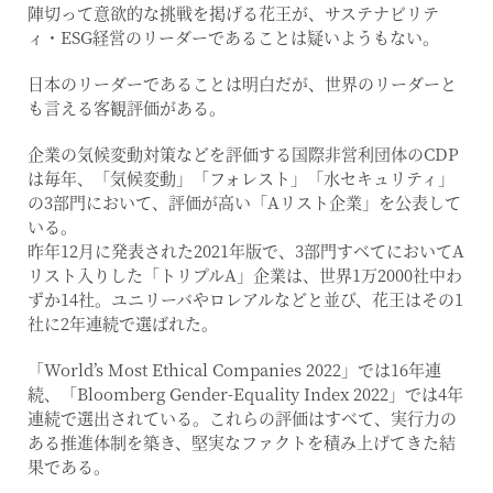
陣切って意欲的な挑戦を掲げる花王が、サステナビリテ
ィ・ESG経営のリーダーであることは疑いようもない。
日本のリーダーであることは明白だが、世界のリーダーと
も言える客観評価がある。
企業の気候変動対策などを評価する国際非営利団体のCDP
は毎年、「気候変動」「フォレスト」「水セキュリティ」
の3部門において、評価が高い「Aリスト企業」を公表して
いる。
昨年12月に発表された2021年版で、3部門すべてにおいてA
リスト入りした「トリプルA」企業は、世界1万2000社中わ
ずか14社。ユニリーバやロレアルなどと並び、花王はその1
社に2年連続で選ばれた。
「World’s Most Ethical Companies 2022」では16年連
続、「Bloomberg Gender-Equality Index 2022」では4年
連続で選出されている。これらの評価はすべて、実行力の
ある推進体制を築き、堅実なファクトを積み上げてきた結
果である。