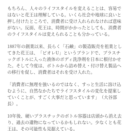
もちろん、人々のライフスタイルを変えることは、容易で
はないと花王は理解している。いくら社会や地球に良いと
押し付けたところで、消費者に受け入れられなければ意味
がない。反面、花王は、時間がかかったとしても、消費者
のライフスタイルは変えられることも分かっている。
1887年の創業以来、長らく「石鹸」の製造販売を祖業とし
てきた花王は、「ビオレU」というブランドで、プラスチ
ックボトルに入った液体のボディ洗浄剤を日本に根付かせ
た。そして今度は、ボトルから詰め替え・付け替え製品へ
の移行を促し、消費者はそれを受け入れた。
「消費者に無理を強いるのではなく、すっと生活に溶け込
むように、自然なかたちでライフスタイルの変化を提案し
ていくことが、すごく大事だと思っています」（大谷部
長）。
10年後、硬いプラスチックのボトル容器は店頭から消え去
り、過去の遺物になっているかもしれない。少なくとも花
王は、その可能性も見据えている。