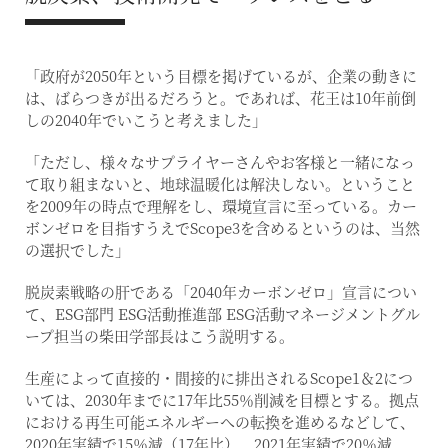
「政府が2050年という目標を掲げているが、企業の動きに
は、ばらつきが出るだろうと。であれば、花王は10年前倒
しの2040年でいこうと考えました」
「ただし、様々なサプライヤーさんやお客様と一緒になっ
て取り組まないと、地球温暖化は解決しない。ということ
を2009年の時点で理解をし、環境宣言に至っている。カー
ボンゼロを目指すうえでScope3を含めるというのは、当然
の選択でした」
脱炭素戦略の肝である「2040年カーボンゼロ」宣言につい
て、ESG部門 ESG活動推進部 ESG活動マネージメントグル
ープ担当の柴田学部長はこう説明する。
生産によって直接的・間接的に排出されるScope1＆2につ
いては、2030年までに17年比55％削減を目標とする。拠点
における再生可能エネルギーへの転換を進めるなどして、
2020年実績で15％減（17年比）、2021年実績で20％減