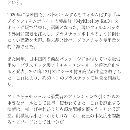
という。
2020年には米国で、本体ボトルすらもフィルム化する「エ
アインフィルムボトル」の製品群「MyKirei by KAO」を
ネット通販で発売し、話題となった。薄いフィルムパック
の外周に空気を注入し、プラスチックボトルのように倒れ
にくい構造を実現。従来品と比べ、プラスチック使用量を
約半減させた。
また同年、日本国内の商品パッケージに添付している販促
用の「プラスチック製アイキャッチシール」を順次廃止す
ると発表、2021年12月末にシール付き商品の生産を終了し
た。これにより、約60トンのプラスチック使用量を削減し
た。
アイキャッチシールは消費者のアテンションを引くための
重要なツールとして長年、使われてきた。これを廃止する
決断は、売上げや利益よりも環境配慮を優先するという証
左。削減量は小さいかもしれないが、花王の本気度を物語
るエピソードとしては十分だ。