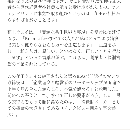
葉になったのは2004年ですが、そこに書かれた精神は創業
者から歴代経営者や社員に脈々と受け継がれたもの。サス
テナビリティに本気で取り組むというのは、花王の社員か
らすれば自然なことです」
花王ウェイは、「豊かな共生世界の実現」を使命に掲げて
おり、「Kirei Life～すべての人と地球にとってより清潔
で美しく健やかな暮らし方～を創造します」「正道を歩
む」「私たちは、易しいことではなく、正しいことを行な
います」といった言葉が並ぶ。これらは、創業者・長瀬富
郎の言葉を源としている。
この花王ウェイに魅了されたと語るESG部門統括のマンツ
取締役は、「企業理念と経営者のリーダーシップが両輪で
上手く噛み合ったからこそ、本気で臨める」と説明した。
問いへの答えとして、すべて正しい要素だろう。しかし最
も説得力をもって腑に落ちたのは、「消費財メーカーとし
ての機会の大きさ」である（インタビュー囲み記事を参
照）。