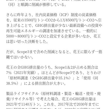
（同）と順調に削減が推移している。
さらに昨年より、社内炭素価格（ICP）制度の炭素価格
を、従来の3500円/トン-CO2から1万8500円/トン-CO2へ引
き上げることで、GHG排出量が少ない最新設備への投資や
再生可能エネルギーの調達を加速させている。一般的に
5000〜8000円/トン-CO2と設定する企業が多いなか、花王
は思い切った決断をした。
だが、Scope3まで含めた削減となると、花王に限らず一筋
縄ではいかない。
花王の全GHG排出量のうち、Scope1＆2が占める割合は
7％（2021年実績）。ほとんどがScope3であり、とりわけ
「原材料調達（全GHG排出量中35.1%）」と「使用（同
38.5%）」による排出割合が大きい。
製品ライフサイクル（原材料調達・製造・輸送・使用・廃
棄/リサイクル等）で考えた場合、花王のGHG排出量は
2021年で1140万トン。これを、2017年比で2030年までに