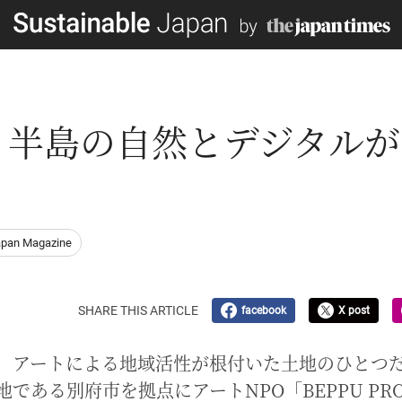
】半島の自然とデジタルが
apan Magazine
SHARE THIS ARTICLE
facebook
X post
、アートによる地域活性が根付いた土地のひとつ
である別府市を拠点にアートNPO「BEPPU PRO