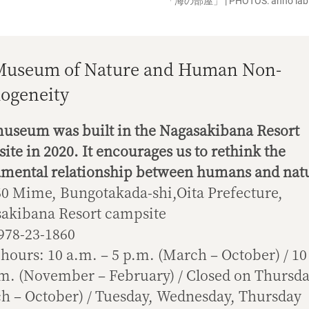
「海の部屋」 | PHOTOS: anno lab
Museum of Nature and Human Non-
ogeneity
useum was built in the Nagasakibana Resort
ite in 2020. It encourages us to rethink the
mental relationship between humans and nat
0 Mime, Bungotakada-shi,Oita Prefecture,
akibana Resort campsite
0978-23-1860
hours: 10 a.m. – 5 p.m. (March – October) / 10
.m. (November – February) / Closed on Thursd
h – October) / Tuesday, Wednesday, Thursday