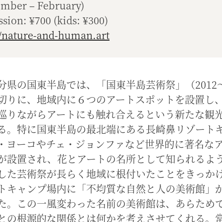
mber – February)
sion: ¥700 (kids: ¥300)
//nature-and-human.art
分県の国東半島では、「国東半島芸術祭」（2012〜
切りに、地域内に６つのアートスポットを設置し
巡りながらアートにも触れ合えるという新たな観
る。特に国東半島の最北端にある長崎鼻リゾート
・ヨーコやチェ・ジョンファなど世界的に著名な
が設置され、花とアートの名所として知られるよ
した芸術祭が長らく地域に根付いたことをきっか
トキャンプ場内に「不均質な自然と人の美術館」が2
た。この一風変わった名前の美術館は、あらため
との根源的な関係とは何かを考えさせてくれる。