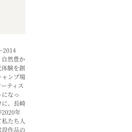
2014
、自然豊か
光体験を創
キャンプ場
アーティス
うになっ
けに、長崎
020年
て私たち人
常設作品の