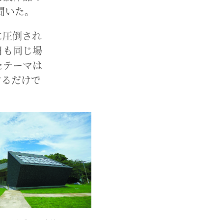
聞いた。
に圧倒され
日も同じ場
たテーマは
するだけで