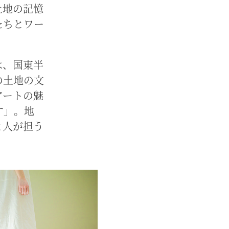
土地の記憶
たちとワー
は、国東半
の土地の文
アートの魅
す」。地
と人が担う