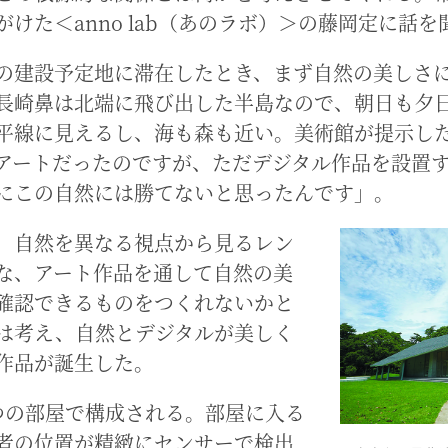
がけた＜anno lab（あのラボ）＞の藤岡定に話を
の建設予定地に滞在したとき、まず自然の美しさ
長崎鼻は北端に飛び出した半島なので、朝日も夕
平線に見えるし、海も森も近い。美術館が提示し
アートだったのですが、ただデジタル作品を設置
にこの自然には勝てないと思ったんです」。
、自然を異なる視点から見るレン
な、アート作品を通して自然の美
確認できるものをつくれないかと
は考え、自然とデジタルが美しく
作品が誕生した。
つの部屋で構成される。部屋に入る
者の位置が精緻にセンサーで検出