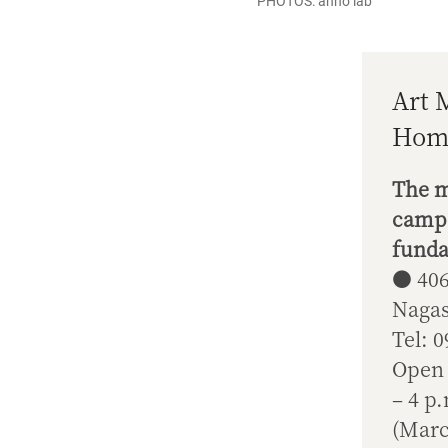
PHOTOS: anno lab
Art 
Hom
The m
camps
funda
● 406
Nagas
Tel: 
Open 
– 4 p
(Marc