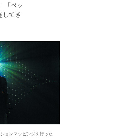
〜）「ベッ
施してき
クションマッピングを行った