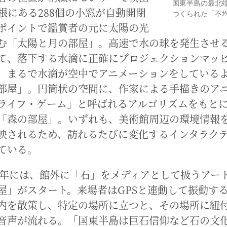
国東半島の最北
根にある288個の小窓が自動開閉
つくられた「不
ポイントで鑑賞者の元に太陽の光
む「太陽と月の部屋」。高速で水の球を発生させ
て、落下する水滴に正確にプロジェクションマッ
、まるで水滴が空中でアニメーションをしている
部屋」。円筒状の空間に、作家による手描きのア
ライフ・ゲーム」と呼ばれるアルゴリズムをもと
「森の部屋」。いずれも、美術館周辺の環境情報
映されるため、訪れるたびに変化するインタラク
ている。
22年には、館外に「石」をメディアとして扱うアー
屋」がスタート。来場者はGPSと連動して振動す
内を散策し、特定の場所に立つと、その場所に紐
音声が流れる。「国東半島は巨石信仰など石の文