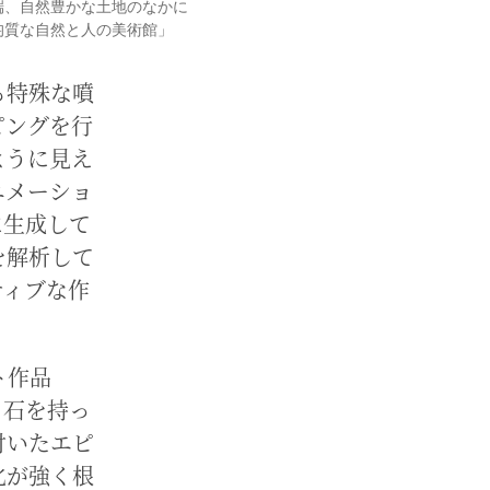
端、自然豊かな土地のなかに
均質な自然と人の美術館」
る特殊な噴
ピングを行
ように見え
ニメーショ
に生成して
を解析して
ティブな作
ト作品
る石を持っ
付いたエピ
化が強く根