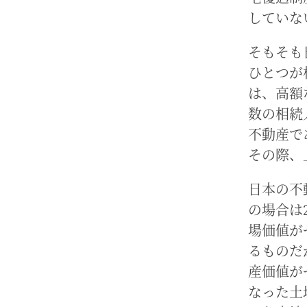
していな
そもそも
ひとつが
は、高額
数の相続
不動産で
その際、
日本の不
の場合は
場価値が
るものだ
産価値が
なった土