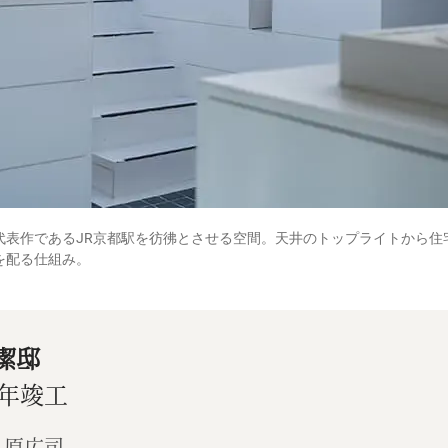
代表作であるJR京都駅を彷彿とさせる空間。天井のトップライトから住
を配る仕組み。
潔邸
2年竣工
：原広司