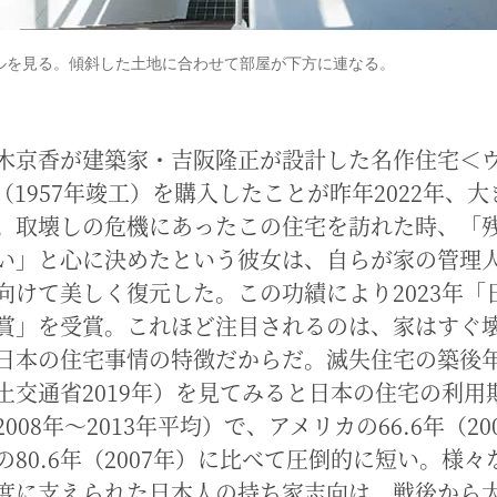
ルを見る。傾斜した土地に合わせて部屋が下方に連なる。
木京香が建築家・吉阪隆正が設計した名作住宅＜
（1957年竣工）を購入したことが昨年2022年、
。取壊しの危機にあったこの住宅を訪れた時、「
い」と心に決めたという彼女は、自らが家の管理
向けて美しく復元した。この功績により2023年「
賞」を受賞。これほど注目されるのは、家はすぐ
日本の住宅事情の特徴だからだ。滅失住宅の築後
土交通省2019年）を見てみると日本の住宅の利用
（2008年～2013年平均）で、アメリカの66.6年（2
の80.6年（2007年）に比べて圧倒的に短い。様々
度に支えられた日本人の持ち家志向は、戦後から