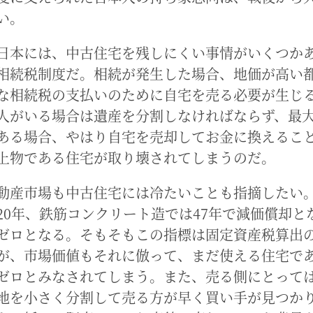
い。
日本には、中古住宅を残しにくい事情がいくつか
相続税制度だ。相続が発生した場合、地価が高い
な相続税の支払いのために自宅を売る必要が生じ
人がいる場合は遺産を分割しなければならず、最
ある場合、やはり自宅を売却してお金に換えるこ
上物である住宅が取り壊されてしまうのだ。
動産市場も中古住宅には冷たいことも指摘したい
20年、鉄筋コンクリート造では47年で減価償却と
ゼロとなる。そもそもこの指標は固定資産税算出
が、市場価値もそれに倣って、まだ使える住宅で
ゼロとみなされてしまう。また、売る側にとって
地を小さく分割して売る方が早く買い手が見つか