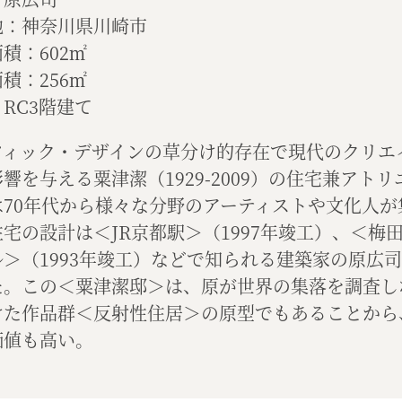
地：神奈川県川崎市
積：602㎡
積：256㎡
RC3階建て
フィック・デザインの草分け的存在で現代のクリエ
響を与える粟津潔（1929-2009）の住宅兼アトリ
は70年代から様々な分野のアーティストや文化人が
宅の設計は＜JR京都駅＞（1997年竣工）、＜梅
ル＞（1993年竣工）などで知られる建築家の原広
た。この＜粟津潔邸＞は、原が世界の集落を調査し
けた作品群＜反射性住居＞の原型でもあることから
価値も高い。