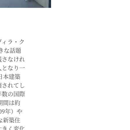
ヴィラ・ク
大きな話題
残さなけれ
人となり一
日本建築
壊されてし
年数の国際
期間は約
009年）や
な新築住
大きく変化