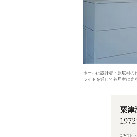
ホールは設計者・原広司の
ライトを通して各居室に光
粟津
197
設計