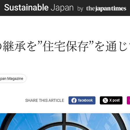
継承を”住宅保存”を通
apan Magazine
SHARE THIS ARTICLE
facebook
X post