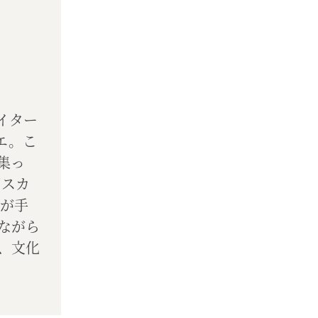
イター
エ。こ
集っ
田スカ
司が手
ながら
、文化