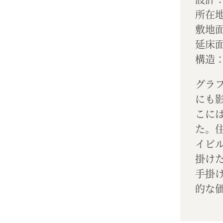
所在
敷地面
延床面
構造：
グラ
にも影
こに
た。住
イビ
掛け
手掛
的な