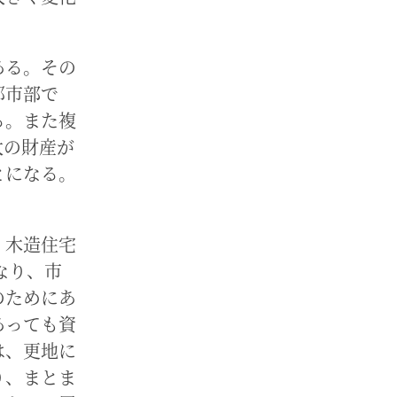
ある。その
都市部で
る。また複
大の財産が
とになる。
。木造住宅
なり、市
のためにあ
あっても資
は、更地に
り、まとま