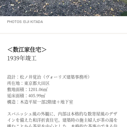
PHOTOS: EIJI KITADA
＜数江家住宅＞
1939年竣工
設計：松ノ井覚治（ヴォーリズ建築事務所）
所在地：東京都大田区
敷地面積：1201.06㎡
延床面積：405.99㎡
構造：木造平屋一部2階建＋地下室
スバニッシュ風の外観に、内部は本格的な数寄屋風のデザ
インを備えた和洋折衷住宅。建築時の施主婦人が茶の湯を
嗜むことから茶室を中心とした、本格的な茶事のできる住