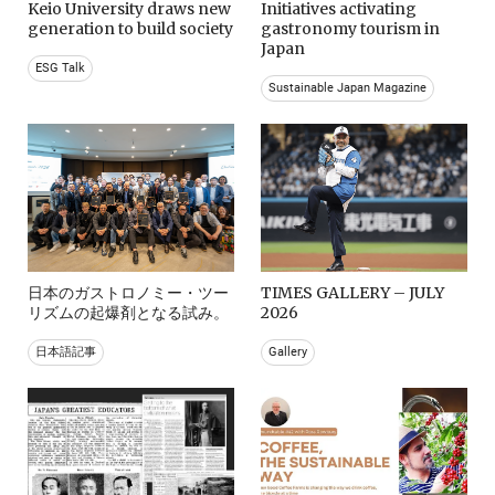
Keio University draws new
Initiatives activating
generation to build society
gastronomy tourism in
Japan
ESG Talk
Sustainable Japan Magazine
日本のガストロノミー・ツー
TIMES GALLERY – JULY
リズムの起爆剤となる試み。
2026
日本語記事
Gallery