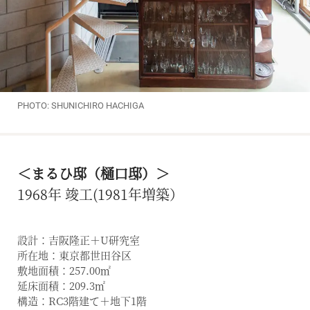
PHOTO: SHUNICHIRO HACHIGA
＜まるひ邸（樋口邸）＞
1968年 竣工(1981年増築）
設計：吉阪隆正＋U研究室
所在地：東京都世田谷区
敷地面積：257.00㎡
延床面積：209.3㎡
構造：RC3階建て＋地下1階