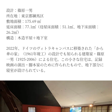
設計：篠原一男
所在地：東京都練馬区
敷地面積：175.69 ㎡
延床面積：77.1㎡（母屋床面積：51.1㎡、地下床面積：
26.2㎡）
構造：木造平屋＋地下室
2022年、ドイツのヴィトラキャンパスに移築された「から
傘の家」（1961年竣工）の設計でも知られる建築家・篠原
一男（1925-2006）による住宅。この小さな住宅は、記録
映画の演出・脚本家のために作られたもので、地下部分に
寝室が設けられている。