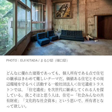
PHOTO：EIJI KITADA / まるひ邸（樋口邸）
どんなに優れた建築であっても、個人所有である点で住宅
の継承はきわめて難しいテーマだ。価値ある住宅とその周
辺環境を守るべく活動する一般社団法人＜住宅遺産トラス
ト＞では、「住宅遺産」を次世代に継承してくれる人を探
している。我こそはと思う人は、住宅＝「社会みんなの共
有財産」「文化的な社会資本」という思いで、所有者とな
って欲しい。