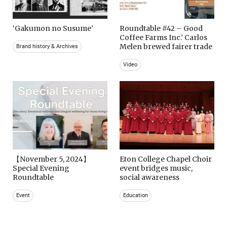
‘Gakumon no Susume’
Roundtable #42 – Good
Coffee Farms Inc.’ Carlos
Melen brewed fairer trade
Brand history & Archives
Video
【November 5, 2024】
Eton College Chapel Choir
Special Evening
event bridges music,
Roundtable
social awareness
Event
Education