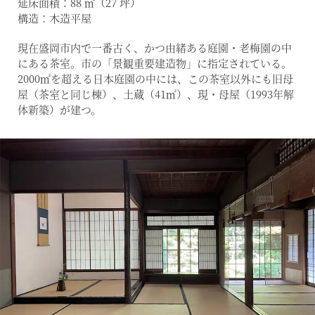
延床面積：88 ㎡（27 坪）
構造：木造平屋
現在盛岡市内で一番古く、かつ由緒ある庭園・老梅園の中
にある茶室。市の「景観重要建造物」に指定されている。
2000㎡を超える日本庭園の中には、この茶室以外にも旧母
屋（茶室と同じ棟）、土蔵（41㎡）、現・母屋（1993年解
体新築）が建つ。