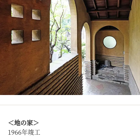
＜地の家＞
1966年竣工