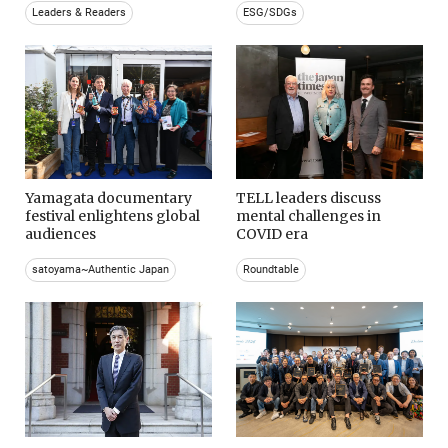
Leaders & Readers
ESG/SDGs
Yamagata documentary
TELL leaders discuss
festival enlightens global
mental challenges in
audiences
COVID era
satoyama~Authentic Japan
Roundtable