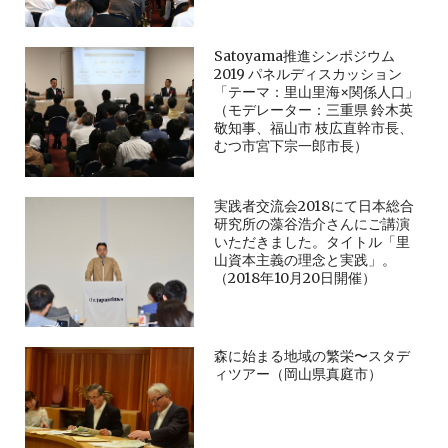
Satoyama推進シンポジウム
2019 パネルディスカッション
「テーマ：里山里海×関係人口」
（モデレーター：三重県 鈴木英
敬知事、福山市 枝広直幹市長、
むつ市宮下宗一郎市長）
実践者交流会2018にて日本総合
研究所の藻谷浩介さんにご講演
いただきました。タイトル「里
山資本主義の理念と実践」。
（2018年10月20日開催）
森に始まる地域の繁栄〜スタデ
ィツアー（岡山県真庭市）