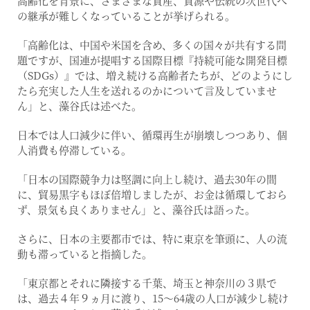
高齢化を背景に、さまざまな資産、資源や伝統の次世代へ
の継承が難しくなっていることが挙げられる。
「高齢化は、中国や米国を含め、多くの国々が共有する問
題ですが、国連が提唱する国際目標『持続可能な開発目標
（SDGs）』では、増え続ける高齢者たちが、どのようにし
たら充実した人生を送れるのかについて言及していませ
ん」と、藻谷氏は述べた。
日本では人口減少に伴い、循環再生が崩壊しつつあり、個
人消費も停滞している。
「日本の国際競争力は堅調に向上し続け、過去30年の間
に、貿易黒字もほぼ倍増しましたが、お金は循環しておら
ず、景気も良くありません」と、藻谷氏は語った。
さらに、日本の主要都市では、特に東京を筆頭に、人の流
動も滞っていると指摘した。
「東京都とそれに隣接する千葉、埼玉と神奈川の３県で
は、過去４年９ヵ月に渡り、15～64歳の人口が減少し続け