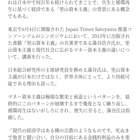
れは日本中で何百年も続けられてきことで、共生と循環再
生に基づく経済である「里山資本主義」の背景にある概念
でもある。
東京で6月4日に開催された Japan Times Satoyama 推進コ
ンソーシアムのシンポジウムにおいて、2013年に出版され
た書籍『里山資本主義』の共著者である藻谷浩介氏が、里
山資本主義と現代社会に広がるマネー資本主義の違いにつ
いて、講演を行った。
日本総合研究所の主席研究員を務める藻谷氏は、里山資本
主義が日本だけではなく、世界全体にとって、より持続可
能である理由も語った。
マネー資本主義は極端な繁栄と衰退というパターンを、最
終的にこのパターンが崩壊するまで幾度となく繰り返し、
循環再生はないがしろにされ、喪失に至ると、藻谷氏は指
摘した。
「現代の経済学はある種の宗教のようなものです。死ぬま
で他者と競い合い、自分の目前にある金銭的利益のみを重