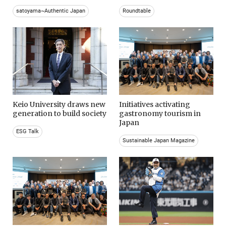
satoyama~Authentic Japan
Roundtable
Keio University draws new
Initiatives activating
generation to build society
gastronomy tourism in
Japan
ESG Talk
Sustainable Japan Magazine