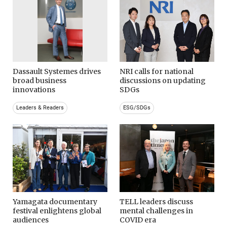
Dassault Systemes drives
NRI calls for national
broad business
discussions on updating
innovations
SDGs
Leaders & Readers
ESG/SDGs
Yamagata documentary
TELL leaders discuss
festival enlightens global
mental challenges in
audiences
COVID era