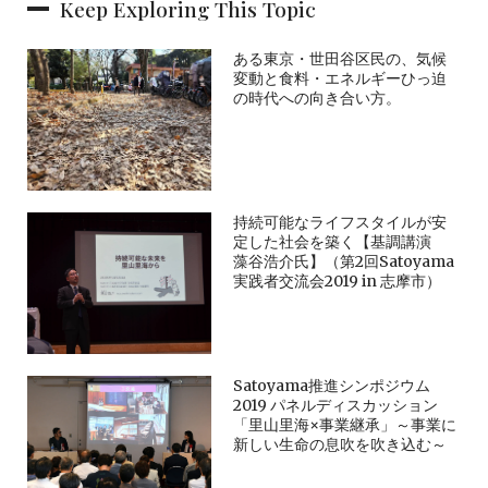
Keep Exploring This Topic
ある東京・世田谷区民の、気候
変動と食料・エネルギーひっ迫
の時代への向き合い方。
持続可能なライフスタイルが安
定した社会を築く【基調講演
藻谷浩介氏】（第2回Satoyama
実践者交流会2019 in 志摩市）
Satoyama推進シンポジウム
2019 パネルディスカッション
「里山里海×事業継承」～事業に
新しい生命の息吹を吹き込む～