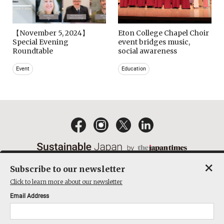
【November 5, 2024】
Eton College Chapel Choir
Special Evening
event bridges music,
Roundtable
social awareness
Event
Education
×
Subscribe to our newsletter
EMAIL NEWSLETTERS
CONTACT
PRIVACY POLICY
Click to learn more about our newsletter
TERMS OF SERVICE
Email Address
ACT ON SPECIFIED COMMERCIAL TRANSACTIONS
COMPANY