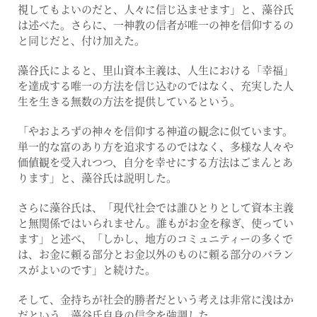
視してもよいのだと、人々に信じ込ませます」と、藻谷氏
は述べた。さらに、一神教の信者が唯一の神を信仰するの
と同じだと、付け加えた。
藻谷氏によると、里山資本主義は、人生における「幸福」
を達成する唯一の方法を信じ込むのではなく、充実した人
生を生きる無数の方法を提供しているという。
「やおよろずの神々を信仰する神道の観念に似ています。
単一的な富のあり方を追求するのではなく、多様な人々や
価値観を受入れつつ、自分を幸せにする方法はごまんとあ
ります」と、藻谷氏は説明した。
さらに藻谷氏は、「現代社会では誰ひとりとして資本主義
と無関係ではいられません。誰もがお金を稼ぎ、使ってい
ます」と述べ、「しかし、地方のコミュニティーの多くで
は、お金に頼る部分とお金以外のものに頼る部分のバラン
スがよいのです」と続けた。
そして、金持ちが社会的勝者だという考えは非常に浅はか
だという、藻谷氏自身の信念を強調した。