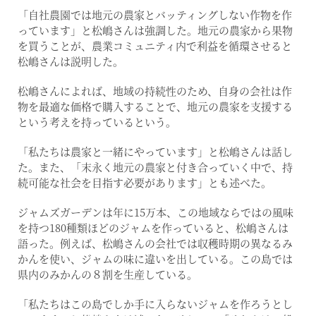
「自社農園では地元の農家とバッティングしない作物を作
っています」と松嶋さんは強調した。地元の農家から果物
を買うことが、農業コミュニティ内で利益を循環させると
松嶋さんは説明した。
松嶋さんによれば、地域の持続性のため、自身の会社は作
物を最適な価格で購入することで、地元の農家を支援する
という考えを持っているという。
「私たちは農家と一緒にやっています」と松嶋さんは話し
た。また、「末永く地元の農家と付き合っていく中で、持
続可能な社会を目指す必要があります」とも述べた。
ジャムズガーデンは年に15万本、この地域ならではの風味
を持つ180種類ほどのジャムを作っていると、松嶋さんは
語った。例えば、松嶋さんの会社では収穫時期の異なるみ
かんを使い、ジャムの味に違いを出している。この島では
県内のみかんの８割を生産している。
「私たちはこの島でしか手に入らないジャムを作ろうとし