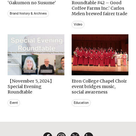
‘Gakumon no Susume’
Roundtable #42 – Good
Coffee Farms Inc.’ Carlos
Melen brewed fairer trade
Brand history & Archives
Video
【November 5, 2024】
Eton College Chapel Choir
Special Evening
event bridges music,
Roundtable
social awareness
Event
Education