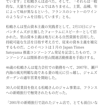
ています」と松嶋さんは述べた。そして、「それらは一般
的な、大量生産のジャムではありません。土質、品種、年
によって味が異なるという、フランスのシャトーのワイン
のようなジャムを目指しています」とも。
松嶋さんは里山資本主義の実践者として、2月13日にジャ
パンタイムズが主催したフォーラムにスピーカーとして招
かれた。里山資本主義は地方にある自然資源を活用した、
持続可能な生活を目指す考え方で、従来の資本主義を補完
するものだ。このイベントは１月の Japan Times
Satoyama 推進コンソーシアム発足を記念したもので、コ
ンソーシアムは関係者の里山関連活動推進を手助けする。
46歳の松嶋さんは電力会社での勤務をへて、2007年、瀬戸
内海の風光明媚な島である妻の地元に引っ越し、ジャムズ
ガーデンの通年営業を開始した。
30人の従業員を抱える松嶋さんのジャム事業は、フランス
への新婚旅行で触発されたものだった。
「2001年の新婚旅行で訪れたジャム店で、とても面白いな