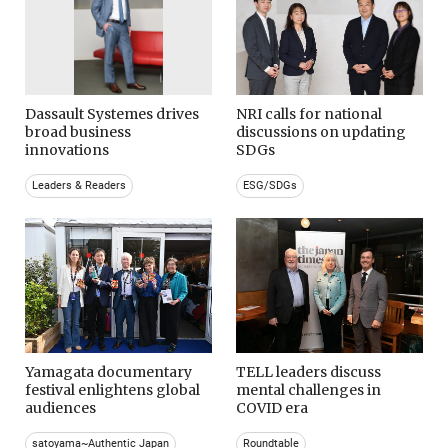
Dassault Systemes drives
NRI calls for national
broad business
discussions on updating
innovations
SDGs
Leaders & Readers
ESG/SDGs
Yamagata documentary
TELL leaders discuss
festival enlightens global
mental challenges in
audiences
COVID era
satoyama~Authentic Japan
Roundtable