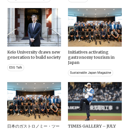
Keio University draws new
Initiatives activating
generation to build society
gastronomy tourism in
Japan
ESG Talk
Sustainable Japan Magazine
日本のガストロノミー・ツー
TIMES GALLERY – JULY