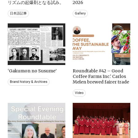
リズムの起爆剤となる試み。
2026
日本語記事
Gallery
‘Gakumon no Susume’
Roundtable #42 – Good
Coffee Farms Inc.’ Carlos
Melen brewed fairer trade
Brand history & Archives
Video