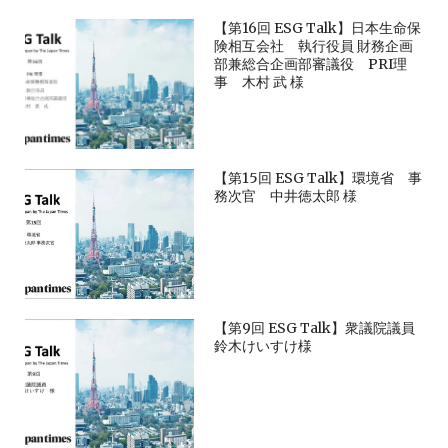
【第16回 ESG Talk】日本生命保
険相互会社 執行役員 財務企画
部兼総合企画部審議役 PRI理
事 木村 武 様
【第15回 ESG Talk】環境省 事
務次官 中井徳太郎 様
【第9回 ESG Talk】衆議院議員
鈴木けいすけ様