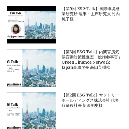
【第5回 ESG Talk】国際環境経
済研究所 理事・主席研究員 竹内
純子様
【第3回 ESG Talk】内閣官房気
候変動対策推進室・総括参事官 /
Green Finance Network
Japan事務局長 高田英樹様
【第2回 ESG Talk】サントリー
ホールディングス株式会社 代表
取締役社長 新浪剛史様