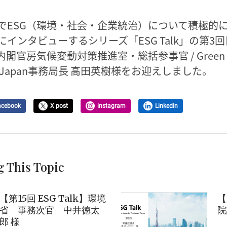
でESG（環境・社会・企業統治）について積極的
にインタビューするシリーズ「ESG Talk」の第3
閣官房気候変動対策推進室・総括参事官 / Green Fi
rk Japan事務局長 高田英樹様をお迎えしました。
acebook
X post
instagram
LinkedIn
g This Topic
【第15回 ESG Talk】環境
【
省 事務次官 中井徳太
院
郎 様