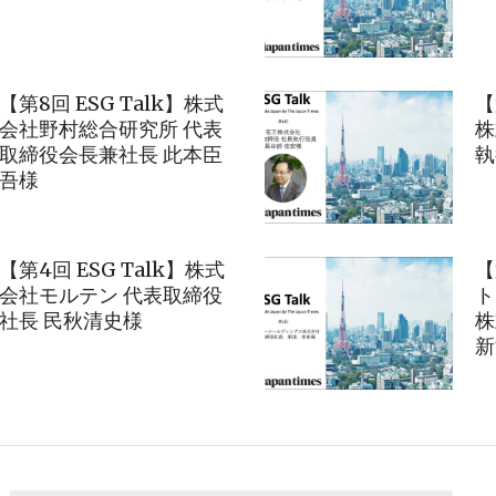
【第8回 ESG Talk】株式
【
会社野村総合研究所 代表
株
取締役会長兼社長 此本臣
執
吾様
【第4回 ESG Talk】株式
【
会社モルテン 代表取締役
ト
社長 民秋清史様
株
新