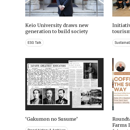
Keio University draws new
Initiat
generation to build society
tourism
ESG Talk
Sustaina
‘Gakumon no Susume’
Roundta
Farms I