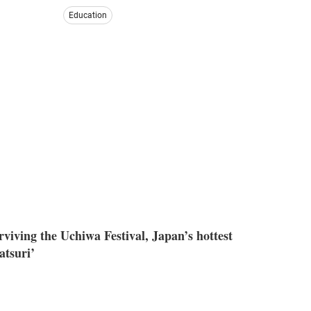
Education
rviving the Uchiwa Festival, Japan’s hottest
atsuri’