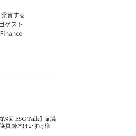
に発言する
回目ゲスト
nance
第9回 ESG Talk】衆議
議員 鈴木けいすけ様