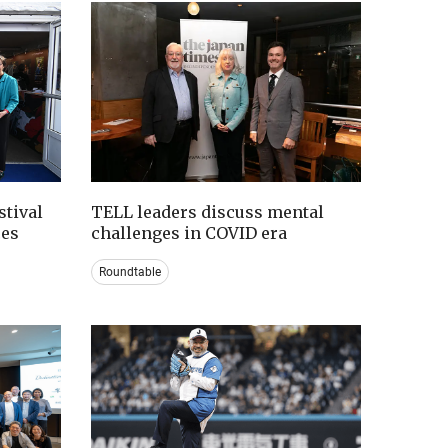
tival
TELL leaders discuss mental
ces
challenges in COVID era
Roundtable