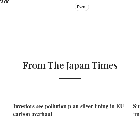
trade
Event
From The Japan Times
Investors see pollution plan silver lining in EU
Su
carbon overhaul
‘m