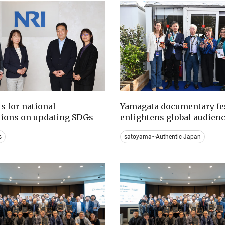
ls for national
Yamagata documentary fes
sions on updating SDGs
enlightens global audien
s
satoyama~Authentic Japan