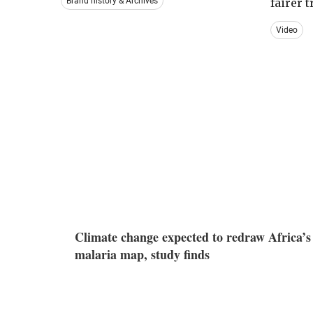
Brand history & Archives
fairer 
Video
Climate change expected to redraw Africa’s
malaria map, study finds