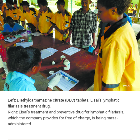
Left: Diethylcarbamazine citrate (DEC) tablets, Eisai’s lymphatic
filariasis treatment drug.
Right: Eisai’s treatment and preventive drug for lymphatic filariasis,
which the company provides for free of charge, is being mass-
administered.