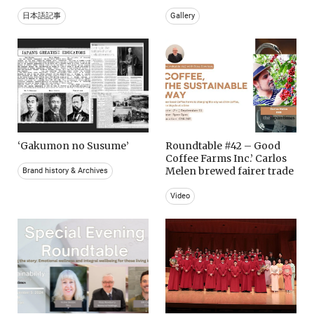
日本語記事
Gallery
‘Gakumon no Susume’
Roundtable #42 – Good
Coffee Farms Inc.’ Carlos
Melen brewed fairer trade
Brand history & Archives
Video