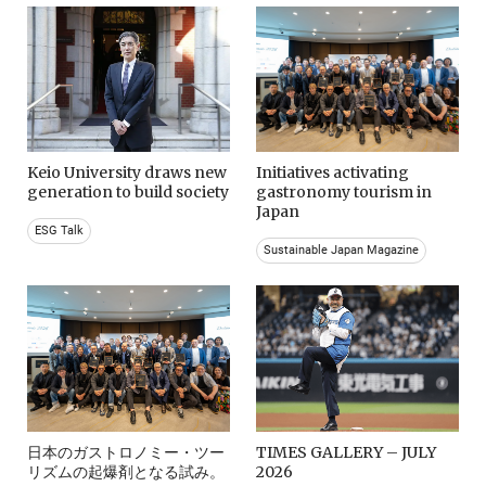
Keio University draws new
Initiatives activating
generation to build society
gastronomy tourism in
Japan
ESG Talk
Sustainable Japan Magazine
日本のガストロノミー・ツー
TIMES GALLERY – JULY
リズムの起爆剤となる試み。
2026