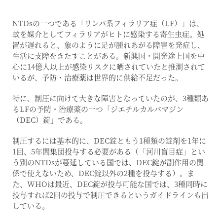
NTDsの一つである「リンパ系フィラリア症（LF）」は、
蚊を媒介としてフィラリアがヒトに感染する寄生虫症。処
置が遅れると、象のように足が腫れあがる障害を発症し、
生活に支障をきたすことがある。新興国・開発途上国を中
心に14億人以上が感染リスクに晒されていたと推測されて
いるが、予防・治療薬は世界的に供給不足だった。
特に、制圧に向けて大きな障害となっていたのが、3種類あ
るLFの予防・治療薬の一つ「ジエチルカルバマジン
（DEC）錠」である。
制圧するには基本的に、DEC錠ともう1種類の錠剤を1年に
1回、5年間集団投与する必要がある（「河川盲目症」とい
う別のNTDsが蔓延している国では、DEC錠が副作用の関
係で使えないため、DEC錠以外の2種を投与する）。ま
た、WHOは最近、DEC錠が投与可能な国では、3種同時に
投与すれば2回の投与で制圧できるというガイドラインも出
している。