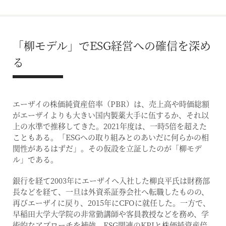
「柳モデル」でESG経営への確信を深め
る
エーザイの株価純資産倍率（PBR）は、売上高や時価総額
がエーザイよりも大きい国内製薬大手に伍するか、それ以
上の水準で推移してきた。2021年度は、一時5倍を超えた
こともある。「ESGへの取り組みとのあいだに何らかの相
関性があるはずだ」。その仮設を立証したのが「柳モデ
ル」である。
銀行を経て2003年にエーザイへ入社した柳良平氏は財務部
長などを経て、一旦は外資系証券会社へ転職したものの、
再びエーザイに戻り、2015年にCFOに就任した。一方で、
早稲田大学大学院の非常勤講師や客員教授などを務め、学
術的なアプローチを補強。ESG関連のKPIと株価純資産倍