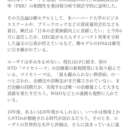
率（PBR）の相関性を重回帰分析で統計学的に証明した。
その方法論は柳モデルとして、米ハーバード大学のビジネ
ススクールや、ブラックロックなどの資産運用会社なども
着目。柳氏は「日本の企業価値向上に貢献したい」と今年6
月に退任したが、DEC錠がもたらすインパクト効果を分析
した論文の公表が控えているなど、柳モデルのDNAは確実
に引き継がれている。
エーザイは歩みを止めない。現在はLFに続き、別の
NTD「マイセトーマ」の治療薬の新規開発にも取り組んで
いる。マイセトーマは、「最も顧みられない熱帯病」の一
つと言われ、治療法や診断法がまだ確立されていない。ま
だ治験の段階だが、実現すれば唯一の治療薬として大きな
貢献を果たすだろう。WHOなどとの連携も視野に入れて
いる。
10年後、あるいは20年後かもしれない。いつかは地球上か
らNTDsが根絶される時代が訪れるだろう。そのとき、エ
ーザイの世界的な名声と評価は、さらに高まっているに違