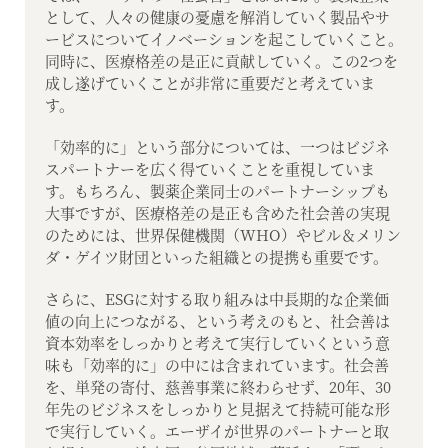
として、人々の健康の憂慮を解消していく製品やサ
ービスについてイノベーションを起こしていくこと。
同時に、医療格差の是正に貢献していく。この2つを
成し遂げていくことが非常に重要だと考えていま
す。
「効率的に」という部分については、一つはビジネ
スパートナーを広く得ていくことを重視していま
す。もちろん、製薬企業同士のパートナーシップも
大事ですが、医療格差の是正も含めた社会善の実現
のためには、世界保健機関（WHO）やビル＆メリン
ダ・ゲイツ財団といった組織との提携も重要です。
さらに、ESGに対する取り組みは中長期的な企業価
値の向上につながる、という考えのもと、社会善は
資本効率をしっかりと考えて実行していくという意
味も「効率的に」の中には含まれています。社会善
を、単発の寄付、慈善事業に終わらせず、20年、30
年先のビジネスをしっかりと見据えて持続可能な形
で実行していく。エーザイが世界のパートナーと取