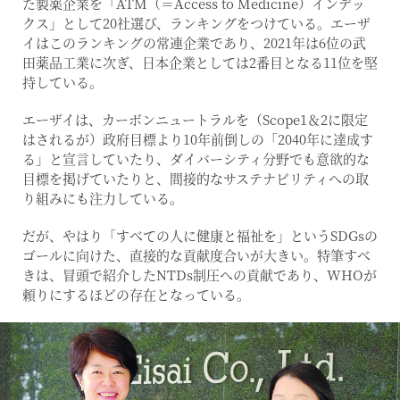
た製薬企業を「ATM（＝Access to Medicine）インデッ
クス」として20社選び、ランキングをつけている。エーザ
イはこのランキングの常連企業であり、2021年は6位の武
田薬品工業に次ぎ、日本企業としては2番目となる11位を堅
持している。
エーザイは、カーボンニュートラルを（Scope1＆2に限定
はされるが）政府目標より10年前倒しの「2040年に達成す
る」と宣言していたり、ダイバーシティ分野でも意欲的な
目標を掲げていたりと、間接的なサステナビリティへの取
り組みにも注力している。
だが、やはり「すべての人に健康と福祉を」というSDGsの
ゴールに向けた、直接的な貢献度合いが大きい。特筆すべ
きは、冒頭で紹介したNTDs制圧への貢献であり、WHOが
頼りにするほどの存在となっている。