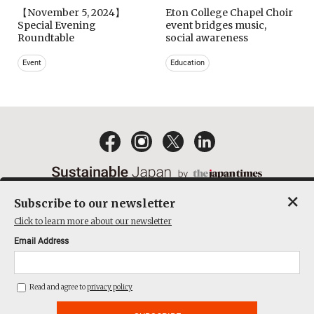
【November 5, 2024】
Eton College Chapel Choir
Special Evening
event bridges music,
Roundtable
social awareness
Event
Education
×
Subscribe to our newsletter
EMAIL NEWSLETTERS
CONTACT
PRIVACY POLICY
Click to learn more about our newsletter
TERMS OF SERVICE
Email Address
ACT ON SPECIFIED COMMERCIAL TRANSACTIONS
COMPANY
Read and agree to
privacy policy
THE JAPAN TIMES CUBE INC. ALL RIGHTS RESERVED