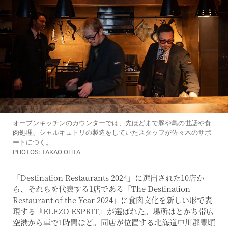
オープンキッチンのカウンターでは、先ほどまで豚や鳥の世話や食
肉処理、シャルキュトリの製造をしていたスタッフが佐々木のサポ
ートにつく。
PHOTOS: TAKAO OHTA
「Destination Restaurants 2024」に選出された10店か
ら、それらを代表する1店である「The Destination
Restaurant of the Year 2024」に食肉文化を新しい形で表
現する『ELEZO ESPRIT』が選ばれた。場所はとかち帯広
空港から車で1時間ほど。同店が位置する北海道中川郡豊頃