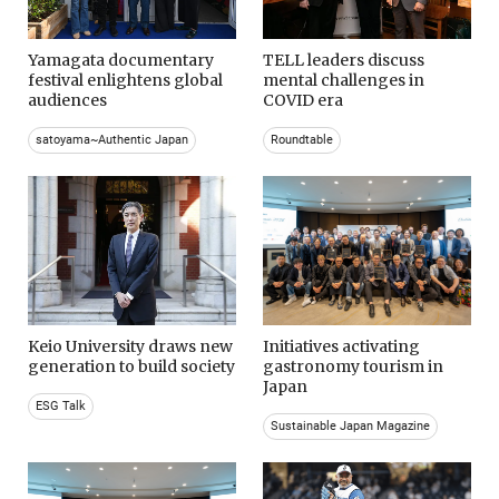
Yamagata documentary
TELL leaders discuss
festival enlightens global
mental challenges in
audiences
COVID era
satoyama~Authentic Japan
Roundtable
Keio University draws new
Initiatives activating
generation to build society
gastronomy tourism in
Japan
ESG Talk
Sustainable Japan Magazine