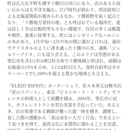
町は広大な平野を潤す十勝川の河口にあり、店のある小高
い丘からは太平洋を臨む。江戸時代が終わり、明治政府に
よる北海道開拓が進められるなか、十勝原野を拓く起点と
なり、「十勝地方発祥の地」とも呼ばれている場所だ。夏
は涼しく冬は比較的雪も少ない環境で、住民の多くは酪農
や畑作、漁業に従事する。町にはシンボリックなハルニレ
の木があり、1月中旬〜2月中旬の間に運がよければ、海岸
でクリスタルのように透き通った十勝川の氷、通称「ジュ
エリーアイス」にも巡り会える。このエリアは空港がある
帯広市を含む1市16町2村全体で十勝地域と呼ばれ、面積は
北海道の13%を占め、人口は約33万人。食料自給率はカロ
リーベースで1,100%を超える豊かな地域とも言える。
『ELEZO ESPRIT』オーナーシェフ、佐々木章太は軽井沢
『星のリゾート』、東京『ビストロ・ド・ラ・シテ』でフ
レンチの料理人として研鑽を積み、2004年、帯広市に戻
り、カフェレストランを営む実家を手伝っていた。あると
き、店の常連である猟師が獲った鹿一体を捌き、調理し、
食した際の感動から「食は命をいただく行為」であるとい
う気づきを得て、食肉文化に本質的に関わることを決意。