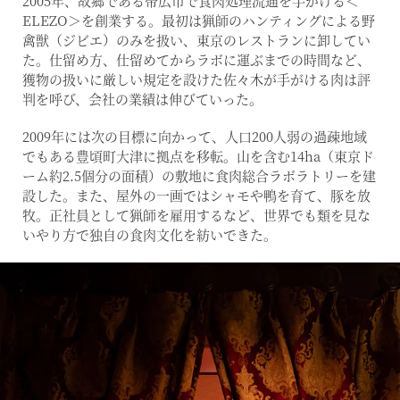
2005年、故郷である帯広市で食肉処理流通を手がける＜
ELEZO＞を創業する。最初は猟師のハンティングによる野
禽獣（ジビエ）のみを扱い、東京のレストランに卸してい
た。仕留め方、仕留めてからラボに運ぶまでの時間など、
獲物の扱いに厳しい規定を設けた佐々木が手がける肉は評
判を呼び、会社の業績は伸びていった。
2009年には次の目標に向かって、人口200人弱の過疎地域
でもある豊頃町大津に拠点を移転。山を含む14ha（東京ド
ーム約2.5個分の面積）の敷地に食肉総合ラボラトリーを建
設した。また、屋外の一画ではシャモや鴨を育て、豚を放
牧。正社員として猟師を雇用するなど、世界でも類を見な
いやり方で独自の食肉文化を紡いできた。