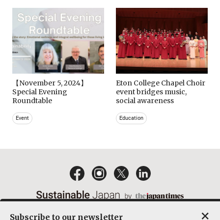
【November 5, 2024】
Eton College Chapel Choir
Special Evening
event bridges music,
Roundtable
social awareness
Event
Education
×
Subscribe to our newsletter