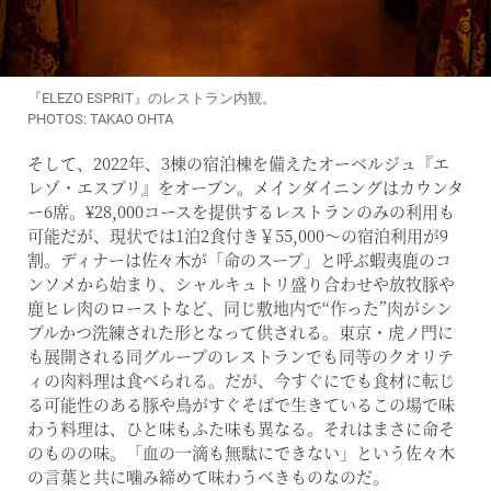
『ELEZO ESPRIT』のレストラン内観。
PHOTOS: TAKAO OHTA
そして、2022年、3棟の宿泊棟を備えたオーベルジュ『エ
レゾ・エスプリ』をオープン。メインダイニングはカウンタ
ー6席。¥28,000コースを提供するレストランのみの利用も
可能だが、現状では1泊2食付き￥55,000〜の宿泊利用が9
割。ディナーは佐々木が「命のスープ」と呼ぶ蝦夷鹿のコ
ンソメから始まり、シャルキュトリ盛り合わせや放牧豚や
鹿ヒレ肉のローストなど、同じ敷地内で“作った”肉がシン
プルかつ洗練された形となって供される。東京・虎ノ門に
も展開される同グループのレストランでも同等のクオリテ
ィの肉料理は食べられる。だが、今すぐにでも食材に転じ
る可能性のある豚や鳥がすぐそばで生きているこの場で味
わう料理は、ひと味もふた味も異なる。それはまさに命そ
のものの味。「血の一滴も無駄にできない」という佐々木
の言葉と共に噛み締めて味わうべきものなのだ。