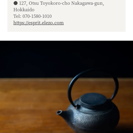
● 127, Otsu Toyokoro-cho Nakagawa-gun,
Hokkaido
Tel: 070-1580-1010
https://esprit.elezo.com