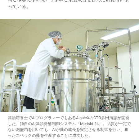
っている。
藻類培養士でAIプログラマーでもあるAlgaleXのCTO多田清志が開発
した、独自のAI藻類発酵制御システム『Morishi-24』。品質が一定で
ない泡盛粕を用いても、AIが藻の成長を安定させる制御を行い、狙
ったスペックの藻を生産することに成功した。