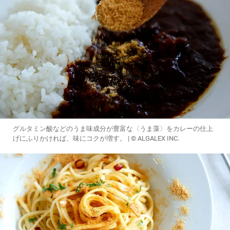
グルタミン酸などのうま味成分が豊富な〈うま藻〉をカレーの仕上
げにふりかければ、味にコクが増す。 | © ALGALEX INC.