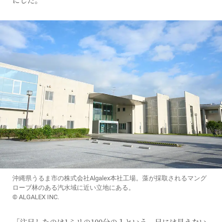
沖縄県うるま市の株式会社Algalex本社工場。藻が採取されるマング
ローブ林のある汽水域に近い立地にある。
© ALGALEX INC.
「注目したのは1ミリの100分の１という、目には見えない