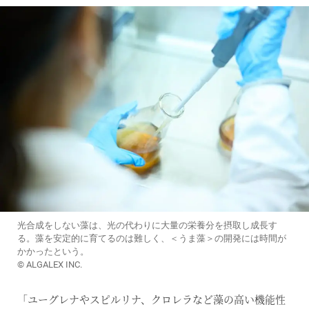
光合成をしない藻は、光の代わりに大量の栄養分を摂取し成長す
る。藻を安定的に育てるのは難しく、＜うま藻＞の開発には時間が
かかったという。
© ALGALEX INC.
「ユーグレナやスピルリナ、クロレラなど藻の高い機能性