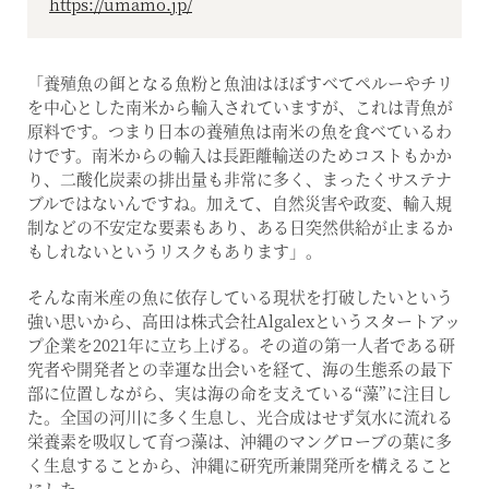
https://umamo.jp/
「養殖魚の餌となる魚粉と魚油はほぼすべてペルーやチリ
を中心とした南米から輸入されていますが、これは青魚が
原料です。つまり日本の養殖魚は南米の魚を食べているわ
けです。南米からの輸入は長距離輸送のためコストもかか
り、二酸化炭素の排出量も非常に多く、まったくサステナ
ブルではないんですね。加えて、自然災害や政変、輸入規
制などの不安定な要素もあり、ある日突然供給が止まるか
もしれないというリスクもあります」。
そんな南米産の魚に依存している現状を打破したいという
強い思いから、高田は株式会社Algalexというスタートアッ
プ企業を2021年に立ち上げる。その道の第一人者である研
究者や開発者との幸運な出会いを経て、海の生態系の最下
部に位置しながら、実は海の命を支えている“藻”に注目し
た。全国の河川に多く生息し、光合成はせず気水に流れる
栄養素を吸収して育つ藻は、沖縄のマングローブの葉に多
く生息することから、沖縄に研究所兼開発所を構えること
にした。