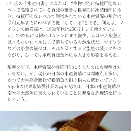
5年度の『水産白書』によれば、“生物学的に持続可能なレ
ベルで漁獲されている資源の割合は世界的に漸減傾向にあ
り、持続可能なレベルで漁獲されている水産資源の割合は
令和元年までに65%まで低下している”とある。例えば、マ
イワシの漁獲高は、1980年代は250万トンを超えていた
が、2022年には約56.1万トンにまで減少。もはや大衆魚と
は言えないレベルにまで落ちているのが現状だ。マイワシ
などの小魚の減少は、それを餌とする大型魚の減少にもつ
ながり、ひいては水産資源全体にも大きな影響を与える。
乱獲を防ぎ、水産資源を持続可能にするためにも養殖は欠
かせない。が、現状の日本の水産養殖には問題点も多い。
かつて大手総合商社で養殖魚の餌の輸入に携わっていた
AlgaleX代表取締役社長の高田大地は、日本の水産養殖が
南米の天然魚に支えられていることに非常な危機感を持っ
たという。