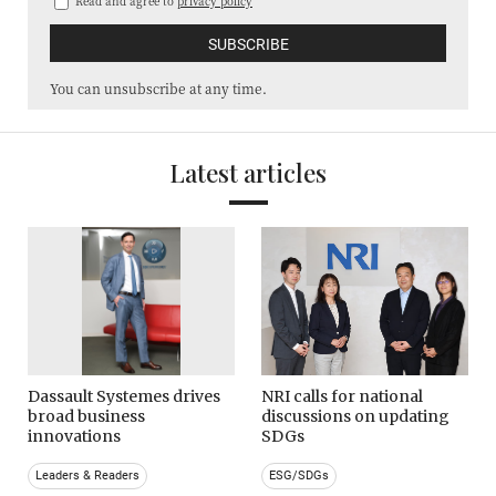
Read and agree to
privacy policy
You can unsubscribe at any time.
Latest articles
Dassault Systemes drives
NRI calls for national
broad business
discussions on updating
innovations
SDGs
Leaders & Readers
ESG/SDGs