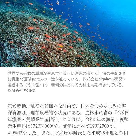
世界でも有数の珊瑚が生息する美しい沖縄の海だが、海の生命を育
む貴重な珊瑚も消失の一途を辿っている。株式会社Algalexが開発・
製造する〈うま藻〉は、珊瑚の餌としての利用も期待されている。
© ALGALEX INC.
気候変動、乱獲など様々な理由で、日本を含めた世界の海
洋資源は、現在危機的な状況にある。農林水産省の『令和5
年漁業・養殖業生産統計』によれば、令和5年の漁業・養殖
業生産料は372万4300tで、前年に比べて19万2700ｔ、
4.9%減少した。また、水産庁が発表した平成28年度と令和