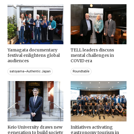
Yamagata documentary
TELL leaders discuss
festival enlightens global
mental challenges in
audiences
COVID era
satoyama~Authentic Japan
Roundtable
Keio University draws new
Initiatives activating
generation to build society
gastronomy tourism in