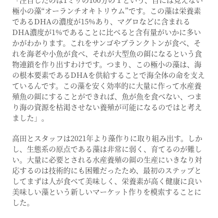
極小の藻“オーランチオキトリウム”です。この藻は栄養素
であるDHAの濃度が15%あり、マグロなどに含まれる
DHA濃度が1%であることに比べると含有量がいかに多い
かがわかります。これをサンゴやプランクトンが食べ、そ
れを海老や小魚が食べ、それが大型魚の餌になるという食
物連鎖を作り出すわけです。つまり、この極小の藻は、海
の根本要素であるDHAを供給することで海全体の命を支え
ているんです。この藻を安く効率的に大量に作って水産養
殖魚の餌にすることができれば、魚が魚を食べない、つま
り海の資源を枯渇させない養殖が可能になるのではと考え
ました」。
高田とスタッフは2021年より藻作りに取り組み出す。しか
し、生態系の原点である藻は非常に弱く、育てるのが難し
い。大量に必要とされる水産養殖の餌の生産にいきなり対
応するのは技術的にも困難だったため、最初のステップと
してまずは人が食べて美味しく、栄養素が高く健康に良い
美味しい藻という新しいマーケット作りを模索することに
した。