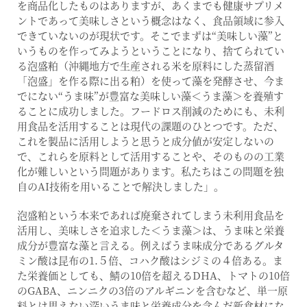
を商品化したものはありますが、あくまでも健康サプリメ
ントであって美味しさという概念はなく、食品領域に参入
できていないのが現状です。そこでまずは“美味しい藻”と
いうものを作ってみようということになり、捨てられてい
る泡盛粕（沖縄地方で生産される米を原料にした蒸留酒
「泡盛」を作る際に出る粕）を使って藻を発酵させ、今ま
でにない“うま味”が豊富な美味しい藻＜うま藻＞を養殖す
ることに成功しました。フードロス削減のためにも、未利
用食品を活用することは現代の課題のひとつです。ただ、
これを製品に活用しようと思うと成分値が安定しないの
で、これらを原料として活用することや、そのものの工業
化が難しいという問題があります。私たちはこの問題を独
自のAI技術を用いることで解決しました」。
泡盛粕という本来であれば廃棄されてしまう未利用食品を
活用し、美味しさを追求した＜うま藻＞は、うま味と栄養
成分が豊富な藻と言える。例えばうま味成分であるグルタ
ミン酸は昆布の1.５倍、コハク酸はシジミの４倍ある。ま
た栄養価としても、鯖の10倍を超えるDHA、トマトの10倍
のGABA、ニンニクの3倍のアルギニンを含むなど、単一原
料とは思えない深いうま味と栄養成分を含んだ新食材にな