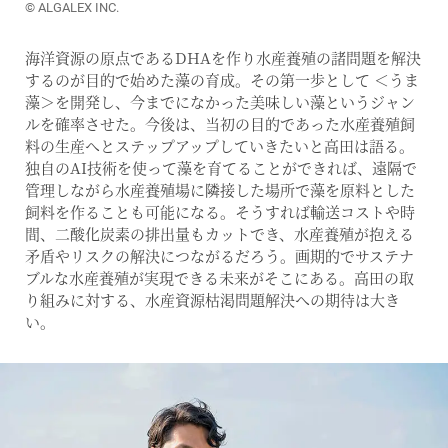
© ALGALEX INC.
海洋資源の原点であるDHAを作り水産養殖の諸問題を解決
するのが目的で始めた藻の育成。その第一歩として ＜うま
藻＞を開発し、今までになかった美味しい藻というジャン
ルを確率させた。今後は、当初の目的であった水産養殖飼
料の生産へとステップアップしていきたいと高田は語る。
独自のAI技術を使って藻を育てることができれば、遠隔で
管理しながら水産養殖場に隣接した場所で藻を原料とした
飼料を作ることも可能になる。そうすれば輸送コストや時
間、二酸化炭素の排出量もカットでき、水産養殖が抱える
矛盾やリスクの解決につながるだろう。画期的でサステナ
ブルな水産養殖が実現できる未来がそこにある。高田の取
り組みに対する、水産資源枯渇問題解決への期待は大き
い。