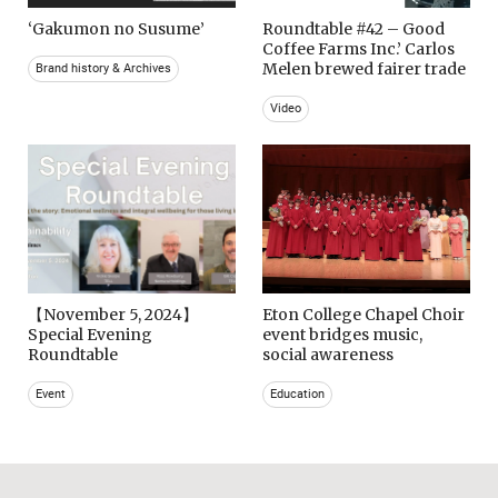
‘Gakumon no Susume’
Roundtable #42 – Good
Coffee Farms Inc.’ Carlos
Melen brewed fairer trade
Brand history & Archives
Video
【November 5, 2024】
Eton College Chapel Choir
Special Evening
event bridges music,
Roundtable
social awareness
Event
Education