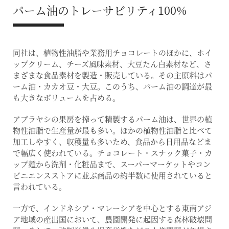
パーム油のトレーサビリティ100%
同社は、植物性油脂や業務⽤チョコレートのほかに、ホイ
ップクリーム、チーズ風味素材、⼤⾖たん⽩素材など、さ
まざまな⾷品素材を製造・販売している。その主原料はパ
ーム油・カカオ豆・⼤⾖。このうち、パーム油の調達が最
も大きなボリュームを占める。
アブラヤシの果房を搾って精製するパーム油は、世界の植
物性油脂で生産量が最も多い。ほかの植物性油脂と比べて
加工しやすく、収穫量も多いため、食品から日用品などま
で幅広く使われている。チョコレート・スナック菓子・カ
ップ麺から洗剤・化粧品まで、スーパーマーケットやコン
ビニエンスストアに並ぶ商品の約半数に使用されていると
言われている。
一方で、インドネシア・マレーシアを中心とする東南アジ
ア地域の産出国において、農園開発に起因する森林破壊問