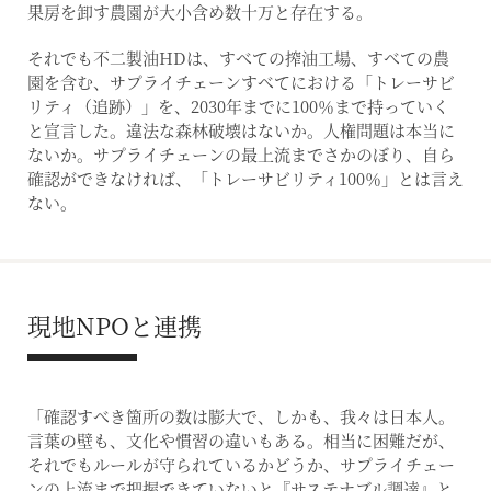
果房を卸す農園が大小含め数十万と存在する。
それでも不二製油HDは、すべての搾油工場、すべての農
園を含む、サプライチェーンすべてにおける「トレーサビ
リティ（追跡）」を、2030年までに100％まで持っていく
と宣言した。違法な森林破壊はないか。人権問題は本当に
ないか。サプライチェーンの最上流までさかのぼり、自ら
確認ができなければ、「トレーサビリティ100％」とは言え
ない。
現地NPOと連携
「確認すべき箇所の数は膨大で、しかも、我々は日本人。
言葉の壁も、文化や慣習の違いもある。相当に困難だが、
それでもルールが守られているかどうか、サプライチェー
ンの上流まで把握できていないと『サステナブル調達』と