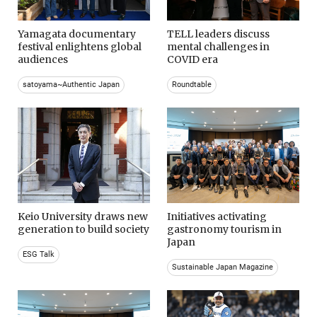
Yamagata documentary
TELL leaders discuss
festival enlightens global
mental challenges in
audiences
COVID era
satoyama~Authentic Japan
Roundtable
Keio University draws new
Initiatives activating
generation to build society
gastronomy tourism in
Japan
ESG Talk
Sustainable Japan Magazine