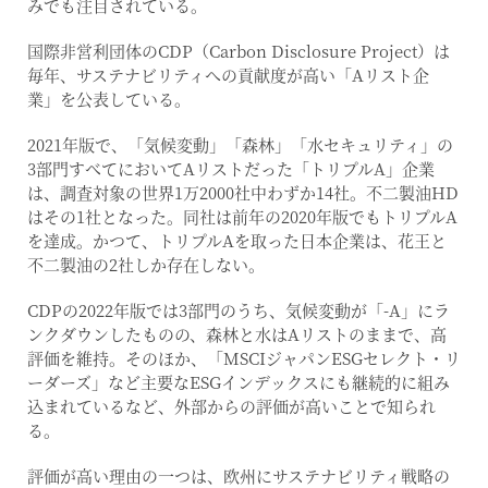
みでも注目されている。
国際非営利団体のCDP（Carbon Disclosure Project）は
毎年、サステナビリティへの貢献度が高い「Aリスト企
業」を公表している。
2021年版で、「気候変動」「森林」「水セキュリティ」の
3部門すべてにおいてAリストだった「トリプルA」企業
は、調査対象の世界1万2000社中わずか14社。不二製油HD
はその1社となった。同社は前年の2020年版でもトリプルA
を達成。かつて、トリプルAを取った日本企業は、花王と
不二製油の2社しか存在しない。
CDPの2022年版では3部門のうち、気候変動が「-A」にラ
ンクダウンしたものの、森林と水はAリストのままで、高
評価を維持。そのほか、「MSCIジャパンESGセレクト・リ
ーダーズ」など主要なESGインデックスにも継続的に組み
込まれているなど、外部からの評価が高いことで知られ
る。
評価が高い理由の一つは、欧州にサステナビリティ戦略の