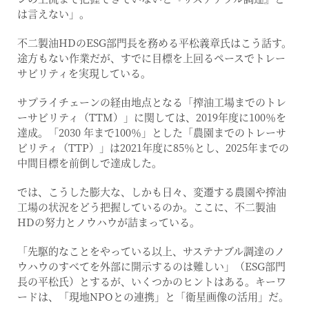
は言えない」。
不二製油HDのESG部門長を務める平松義章氏はこう話す。
途方もない作業だが、すでに目標を上回るペースでトレー
サビリティを実現している。
サプライチェーンの経由地点となる「搾油工場までのトレ
ーサビリティ（TTM）」に関しては、2019年度に100％を
達成。「2030 年まで100％」とした「農園までのトレーサ
ビリティ（TTP）」は2021年度に85％とし、2025年までの
中間目標を前倒しで達成した。
では、こうした膨大な、しかも日々、変遷する農園や搾油
工場の状況をどう把握しているのか。ここに、不二製油
HDの努力とノウハウが詰まっている。
「先駆的なことをやっている以上、サステナブル調達のノ
ウハウのすべてを外部に開示するのは難しい」（ESG部門
長の平松氏）とするが、いくつかのヒントはある。キーワ
ードは、「現地NPOとの連携」と「衛星画像の活用」だ。