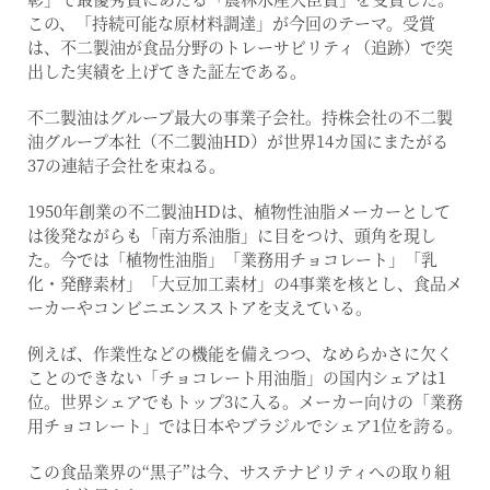
この、「持続可能な原材料調達」が今回のテーマ。受賞
は、不二製油が食品分野のトレーサビリティ（追跡）で突
出した実績を上げてきた証左である。
不二製油はグループ最大の事業子会社。持株会社の不二製
油グループ本社（不二製油HD）が世界14カ国にまたがる
37の連結子会社を束ねる。
1950年創業の不二製油HDは、植物性油脂メーカーとして
は後発ながらも「南方系油脂」に目をつけ、頭角を現し
た。今では「植物性油脂」「業務用チョコレート」「乳
化・発酵素材」「大豆加工素材」の4事業を核とし、食品メ
ーカーやコンビニエンスストアを支えている。
例えば、作業性などの機能を備えつつ、なめらかさに欠く
ことのできない「チョコレート用油脂」の国内シェアは1
位。世界シェアでもトップ3に入る。メーカー向けの「業務
用チョコレート」では日本やブラジルでシェア1位を誇る。
この食品業界の“黒子”は今、サステナビリティへの取り組