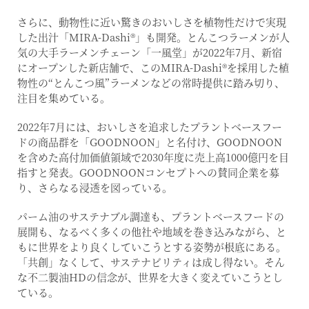
さらに、動物性に近い驚きのおいしさを植物性だけで実現
した出汁「MIRA-Dashi®」も開発。とんこつラーメンが人
気の大手ラーメンチェーン「一風堂」が2022年7月、新宿
にオープンした新店舗で、このMIRA-Dashi®を採用した植
物性の“とんこつ風”ラーメンなどの常時提供に踏み切り、
注目を集めている。
2022年7月には、おいしさを追求したプラントベースフー
ドの商品群を「GOODNOON」と名付け、GOODNOON
を含めた高付加価値領域で2030年度に売上高1000億円を目
指すと発表。GOODNOONコンセプトへの賛同企業を募
り、さらなる浸透を図っている。
パーム油のサステナブル調達も、プラントベースフードの
展開も、なるべく多くの他社や地域を巻き込みながら、と
もに世界をより良くしていこうとする姿勢が根底にある。
「共創」なくして、サステナビリティは成し得ない。そん
な不二製油HDの信念が、世界を大きく変えていこうとし
ている。