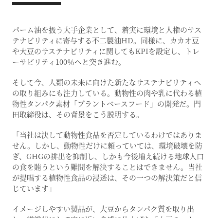
パーム油を扱う大手企業として、着実に環境と人権のサス
テナビリティに寄与する不二製油HD。同様に、カカオ豆
や大豆のサステナビリティに関してもKPIを設定し、トレ
ーサビリティ100％へと突き進む。
そして今、人類の未来に向けた新たなサステナビリティへ
の取り組みにも注力している。動物性の肉や乳に代わる植
物性タンパク素材「プラントベースフード」の開発だ。門
田取締役は、その背景をこう説明する。
「当社は決して動物性食品を否定しているわけではありま
せん。しかし、動物性だけに頼っていては、環境破壊を防
ぎ、GHGの排出を抑制し、しかも今後増え続ける地球人口
の食を賄うという難問を解決することはできません。当社
が提唱する植物性食品の浸透は、その一つの解決策だと信
じています」
イメージしやすい製品が、大豆からタンパク質を取り出