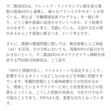
不二製油HDは、マレーシア・インドネシアに根を張る複
数の現地NPOと連携し、様々なアドバイスやサポートを得
ている。例えば「労働環境改善プログラム」を一緒に作
り、どう工場や農園に浸透させていくべきか、どう指導す
るのかまで、ともに考え、実践している。言語や文化の壁
があるからこそ現地に頼るべき、という考え方だ。
さらに、農園の環境問題に関しては、衛星画像と人工知能
（AI）を活用。その分析においても、現地NPOの協力が欠
かせないという。不二製油HDのサステナビリティ戦略を統
括する門田隆司取締役は、こう話す。
「NPOと情報共有し、マイルストーンを設定することで、
影響を与えるポイントはどこなのかなどを明確に把握でき
ています。客観的情報により森林破壊などの状況が分か
り、関係しているサプライヤーに対して改善要求などの処
置もとっている。こうした把握や改善は、当社だけでは不
可能なことであり、NPOは大変、重要な存在となっていま
す」