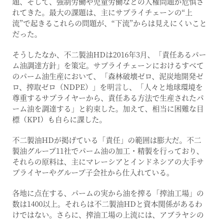
題、そして、強制労働や児童労働などの人権問題が危惧さ
れてきた。最大の課題は、主にサプライチェーンの“上
流”で起きるこれらの問題が、“下流”からは見えにくいこと
だった。
そうしたなか、不二製油HDは2016年3月、「責任あるパー
ム油調達方針」を策定。サプライチェーンにおけるすべて
のパーム油生産において、「森林破壊ゼロ、泥炭地開発ゼ
ロ、搾取ゼロ（NDPE）」を明言し、「人々と地球環境を
尊重するサプライヤーから、責任ある方法で生産されたパ
ーム油を調達する」と約束した。加えて、相当に困難な目
標（KPI）も自らに課した。
不二製油HDが掲げている「責任」の範囲は膨大だ。不二
製油グループ11社でパーム油の加工・精製を行っており、
それらの原料は、主にマレーシアとインドネシアの大手サ
プライヤーやグループ子会社から仕入れている。
各地に点在する、パームの実から油を搾る「搾油工場」の
数は1400以上。それらは不二製油HDと資本関係があるわ
けではない。さらに、搾油工場の上流には、アブラヤシの