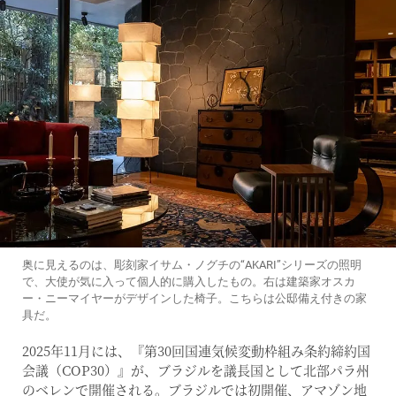
奥に見えるのは、彫刻家イサム・ノグチの“AKARI”シリーズの照明
で、大使が気に入って個人的に購入したもの。右は建築家オスカ
ー・ニーマイヤーがデザインした椅子。こちらは公邸備え付きの家
具だ。
2025年11月には、『第30回国連気候変動枠組み条約締約国
会議（COP30）』が、ブラジルを議長国として北部パラ州
のベレンで開催される。ブラジルでは初開催、アマゾン地