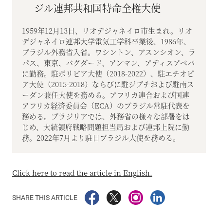
ジル連邦共和国特命全権大使
1959年12月13日、リオデジャネイロ市生まれ。リオ
デジャネイロ連邦大学電気工学科卒業後、1986年、
ブラジル外務省入省。ワシントン、アスンシオン、ラ
パス、東京、バグダード、アンマン、アディスアベバ
に勤務。駐ボリビア大使（2018-2022）、駐エチオピ
ア大使（2015-2018）ならびに駐ジブチおよび駐南ス
ーダン兼任大使を務める。アフリカ連合および国連
アフリカ経済委員会（ECA）のブラジル常駐代表を
務める。ブラジリアでは、外務省の様々な部署をは
じめ、大統領府戦略問題担当局および連邦上院に勤
務。2022年7月より駐日ブラジル大使を務める。
Click here to read the article in English.
SHARE THIS ARTICLE