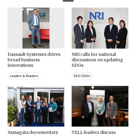
Dassault Systemes drives
NRI calls for national
broad business
discussions on updating
innovations
SDGs
Leaders & Readers
ESG/SDGs
Yamagata documentary
TELL leaders discuss