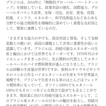
ブラジルは、2014年に『戦略的グローバル・パートナーシ
ップ』を締結している。政策対話の強化、国際協力、グロ
ーバルガバナンス改革、安保・司法、治安、貿易、投資、
防衛、インフラ、エネルギー、科学技術協力などあらゆる
分野での協力関係性を積極的に深めていく重要な友好国と
して、緊密に連携しているのだ。
「さまざまな協力の中でも、政治対話と貿易、そして気候
変動との戦いが、両国の課題として非常に重要性が高いと
認識しています。ブラジルは、持続可能なエネルギーの生
産と輸出にかけては世界でもリーダーです。1970年代のオ
イルショックをきっかけに、化石燃料の代替としてエタノ
ールベースのバイオ燃料開発が盛んになりました。ブラジ
ルは砂糖の生産量が世界1ですが、原料のサトウキビやトウ
モロコシから作るバイオエタノールの生産も今や世界最大
規模です。ブラジルで生産される車のほとんどはフレック
ス燃料車になっていて、ガソリン100%でもエタノール
100％でもその二つをどんな割合で混ぜても走ることがで
きます。脱炭素に向けた持続可能なエネルギーとして、こ
のブラジル産エタノールの日本への輸出を拡大し、持続可
能な航空燃料（SAF）の開発に協力して、日本の脱酸素化