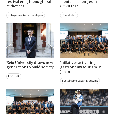
festival enlightens global
mental challenges in
audiences
COVID era
satoyama~Authentic Japan
Roundtable
Keio University draws new
Initiatives activating
generation to build society
gastronomy tourism in
Japan
ESG Talk
Sustainable Japan Magazine