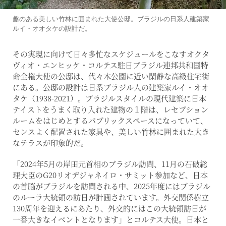
趣のある美しい竹林に囲まれた大使公邸。ブラジルの日系人建築家
ルイ・オオタケの設計だ。
その実現に向けて日々多忙なスケジュールをこなすオクタ
ヴィオ・エンヒッケ・コルテス駐日ブラジル連邦共和国特
命全権大使の公邸は、代々木公園に近い閑静な高級住宅街
にある。公邸の設計は日系ブラジル人の建築家ルイ・オオ
タケ（1938-2021）。ブラジルスタイルの現代建築に日本
テイストをうまく取り入れた建物の１階は、レセプション
ルームをはじめとするパブリックスペースになっていて、
センスよく配置された家具や、美しい竹林に囲まれた大き
なテラスが印象的だ。
「2024年5月の岸田元首相のブラジル訪問、11月の石破総
理大臣のG20リオデジャネイロ・サミット参加など、日本
の首脳がブラジルを訪問される中、2025年度にはブラジル
のルーラ大統領の訪日が計画されています。外交関係樹立
130周年を迎えるにあたり、外交的にはこの大統領訪日が
一番大きなイベントとなります」とコルテス大使。日本と