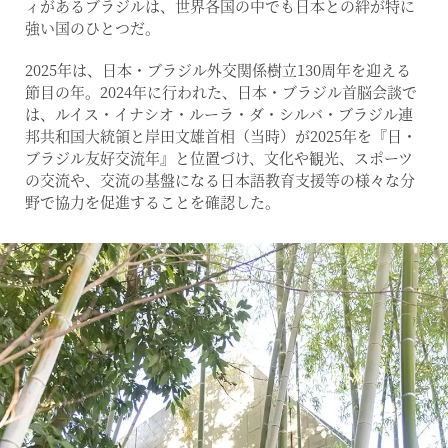
ィがあるブラジルは、世界各国の中でも日本との絆が特に
強い国のひとつだ。
2025年は、日本・ブラジル外交関係樹立130周年を迎える
節目の年。2024年に行われた、日本・ブラジル首脳会談で
は、ルイス・イナシオ・ルーラ・ダ・シルバ・ブラジル連
邦共和国大統領と岸田文雄首相（当時）が2025年を『日・
ブラジル友好交流年』と位置づけ、文化や観光、スポーツ
の交流や、交流の基盤になる日本語教育支援等の様々な分
野で協力を促進することを確認した。