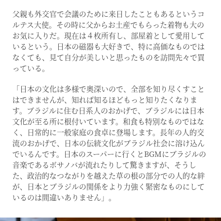
父親も外交官で会議のために来日したこともあるというコ
ルテス大使。その時に父からお土産でもらった着物も大の
お気に入りだ。現在は４枚所有し、部屋着として愛用して
いるという。日本の磁器も大好きで、特に高価なものでは
なくても、見て自分が美しいと思ったものを訪問先々で買
っている。
「日本の文化は多様で奥深いので、全部を知り尽くすこと
はできませんが、知れば知るほどもっと知りたくなりま
す。ブラジルに住む日系人のおかげで、ブラジルには日本
文化が至る所に根付いています。和食も特別なものではな
く、日常的に一般家庭の食卓に登場します。長年の人的交
流のおかげで、日本の伝統文化がブラジル社会に溶け込ん
でいるんです。日本のスーパーに行くとBGMにブラジルの
音楽であるボサノバが流れたりして驚きますが、そうし
た、政治的なつながりを越えた草の根の部分での人的な絆
が、日本とブラジルの関係をより力強く緊密なものにして
いるのは間違いありません」。