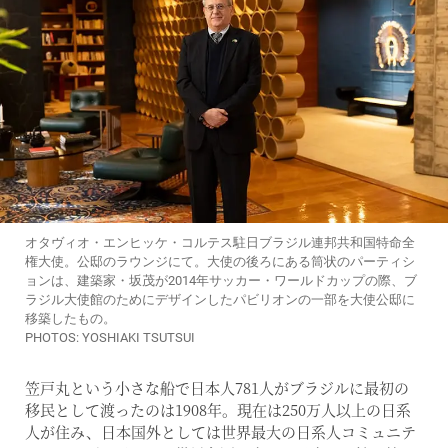
オタヴィオ・エンヒッケ・コルテス駐日ブラジル連邦共和国特命全
権大使。公邸のラウンジにて。大使の後ろにある筒状のパーティシ
ョンは、建築家・坂茂が2014年サッカー・ワールドカップの際、ブ
ラジル大使館のためにデザインしたパビリオンの一部を大使公邸に
移築したもの。
PHOTOS: YOSHIAKI TSUTSUI
笠戸丸という小さな船で日本人781人がブラジルに最初の
移民として渡ったのは1908年。現在は250万人以上の日系
人が住み、日本国外としては世界最大の日系人コミュニテ