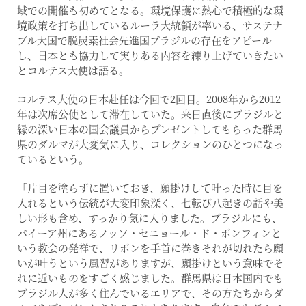
域での開催も初めてとなる。環境保護に熱心で積極的な環
境政策を打ち出しているルーラ大統領が率いる、サステナ
ブル大国で脱炭素社会先進国ブラジルの存在をアピール
し、日本とも協力して実りある内容を練り上げていきたい
とコルテス大使は語る。
コルテス大使の日本赴任は今回で2回目。2008年から2012
年は次席公使として滞在していた。来日直後にブラジルと
縁の深い日本の国会議員からプレゼントしてもらった群馬
県のダルマが大変気に入り、コレクションのひとつになっ
ているという。
「片目を塗らずに置いておき、願掛けして叶った時に目を
入れるという伝統が大変印象深く、七転び八起きの話や美
しい形も含め、すっかり気に入りました。ブラジルにも、
バイーア州にあるノッソ・セニョール・ド・ボンフィンと
いう教会の発祥で、リボンを手首に巻きそれが切れたら願
いが叶うという風習がありますが、願掛けという意味でそ
れに近いものをすごく感じました。群馬県は日本国内でも
ブラジル人が多く住んでいるエリアで、その方たちからダ