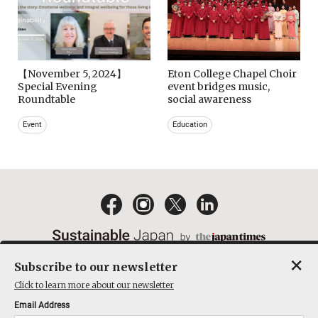
【November 5, 2024】
Eton College Chapel Choir
Special Evening
event bridges music,
Roundtable
social awareness
Event
Education
×
Subscribe to our newsletter
EMAIL NEWSLETTERS
CONTACT
PRIVACY POLICY
Click to learn more about our newsletter
TERMS OF SERVICE
Email Address
ACT ON SPECIFIED COMMERCIAL TRANSACTIONS
COMPANY