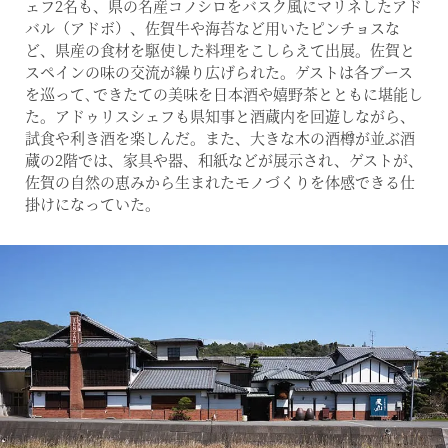
ェフ2名も、県の名産コノシロをバスク風にマリネしたアド
バル（アドボ）、佐賀牛や海苔など用いたピンチョスな
ど、県産の食材を駆使した料理をこしらえて出展。佐賀と
スペインの味の交流が繰り広げられた。ゲストは各ブース
を巡って､できたての美味を日本酒や嬉野茶とともに堪能し
た。アドゥリスシェフも県知事と酒蔵内を回遊しながら、
試食や利き酒を楽しんだ。また、大きな木の酒樽が並ぶ酒
蔵の2階では、家具や器、和紙などが展示され、ゲストが、
佐賀の自然の恵みから生まれたモノづくりを体感できる仕
掛けになっていた。