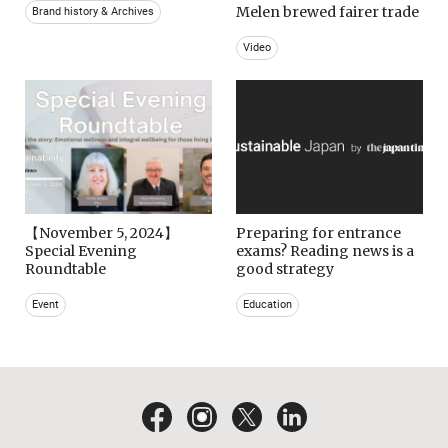
Melen brewed fairer trade
Brand history & Archives
Video
【November 5, 2024】
Preparing for entrance
Special Evening
exams? Reading news is a
Roundtable
good strategy
Event
Education