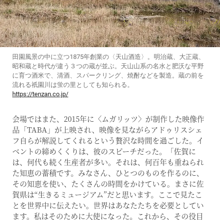
田園風景の中に立つ1875年創業の〈天山酒造〉。明治蔵、大正蔵、
昭和蔵と時代が違う３つの蔵が並ぶ。天山山系の名水と肥沃な平野
に育つ酒米で、清酒、スパークリング、焼酎などを製造。蔵の前を
流れる祇園川は蛍の里としても知られる。
https://tenzan.co.jp/
会場ではまた、2015年に〈ムガリッツ〉が制作した映像作
品「TABA」が上映され、映像を見ながらアドゥリスシェ
フ自らが解説してくれるという贅沢な時間を過ごした。イ
ベントの締めくくりは、彼のスピーチだった。「佐賀に
は、何代も続く生産者が多い。それは、何百年も重ねられ
た知恵の蓄積です。みなさん、ひとつのものを作るのに、
その知恵を使い、たくさんの時間をかけている。まさに佐
賀県は“生きるミュージアム”だと思います。ここで見たこ
とを世界中に伝えたい。世界はあなたたちを必要としてい
ます。私はそのために大使になった。これから、その役目