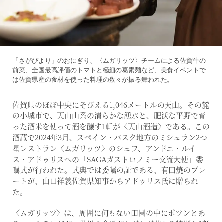
「さがびより」のおにぎり、〈ムガリッツ〉チームによる佐賀牛の
前菜、全国最高評価のトマトと極細の葛素麺など、美食イベントで
は佐賀県産の食材を使った料理の数々が振る舞われた。
佐賀県のほぼ中央にそびえる1,046メートルの天山。その麓
の小城市で、天山山系の清らかな湧水と、肥沃な平野で育
った酒米を使って酒を醸す1軒が〈天山酒造〉である。この
酒蔵で2024年3月、スペイン・バスク地方のミシュラン2つ
星レストラン〈ムガリッツ〉のシェフ、アンドニ・ルイ
ス・アドゥリスへの「SAGAガストロノミー交流大使」委
嘱式が行われた。式典では委嘱の証である、有田焼のプレ
ートが、山口祥義佐賀県知事からアドゥリス氏に贈られ
た。
〈ムガリッツ〉は、周囲に何もない田園の中にポツンとあ