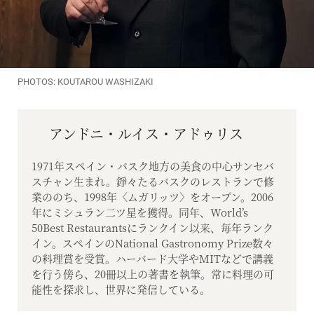
PHOTOS: KOUTAROU WASHIZAKI
アンドニ・ルイス・アドゥリス
1971年スペイン・バスク地方の美食の中心サンセバ
スチャン生まれ。錚々たるバスクのレストランで修
業ののち、1998年〈ムガリッツ〉をオープン。2006
年にミシュラン二ツ星を獲得。同年、World’s
50Best Restaurantsにランクイン以来、毎年ランク
イン。スペインのNational Gastronomy Prize数々
の料理賞を受賞。ハーバード大学やMITなどで講義
を行う傍ら、20冊以上の著書を執筆。常に料理の可
能性を探求し、世界に発信している。