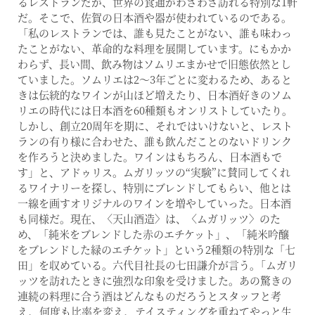
るレストランだが、世界の食通がわざわざ訪れる特別な1軒
だ。そこで、佐賀の日本酒や器が使われているのである。
「私のレストランでは、誰も見たことがない、誰も味わっ
たことがない、革命的な料理を展開しています。にもかか
わらず、長い間、飲み物はソムリエまかせで旧態依然とし
ていました。ソムリエは2〜3年ごとに変わるため、あると
きは伝統的なワインが山ほど増えたり、日本酒好きのソム
リエの時代には日本酒を60種類もオンリストしていたり。
しかし、創立20周年を期に、それではいけないと、レスト
ランの有り様に合わせた、誰も飲んだことのないドリンク
を作ろうと決めました。ワインはもちろん、日本酒もで
す」と、アドゥリス。ムガリッツの“実験”に賛同してくれ
るワイナリーを探し、特別にブレンドしてもらい、他とは
一線を画すオリジナルのワインを増やしていった。日本酒
も同様だ。現在、〈天山酒造〉は、〈ムガリッツ〉のた
め、「純米をブレンドした赤のエチケット」、「純米吟醸
をブレンドした緑のエチケット」という2種類の特別な「七
田」を収めている。六代目社長の七田謙介が言う｡「ムガリ
ッツを訪れたときに強烈な印象を受けました。あの驚きの
連続の料理に合う酒はどんなものだろうとスタッフと考
え、何度も比率を変え、テイスティングを重ねてやっと生