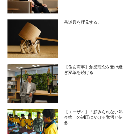
茶道具を拝見する。
【住友商事】創業理念を受け継
ぎ変革を続ける
【エーザイ】「顧みられない熱
帯病」の制圧にかける覚悟と信
念