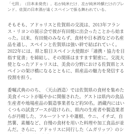
「七田」（日本未発売）。右が純米だけ、左が純米吟醸だけのブレ
ンド。佐賀の日本酒が遠くスペインで振る舞われている。
そもそも、アドゥリスと佐賀県の交流は、2013年フラン
ス・リヨンの展示会で彼が有田焼に出会ったことから始ま
った。以来、有田焼のみならず、食材や日本酒などの名産
品を通し、スペインと佐賀県は強い絆で結ばれていく。
2022年には、県と駐日スペイン大使館が「連携・協力を目
指す覚書」を締結し、その関係はますます緊密に。交流大
使となったアドゥリスは、美食の分野における佐賀県とス
ペインの架け橋になるとともに、県産品の魅力を発信する
役割を担う。
委嘱式典ののち、〈天山酒造〉では佐賀県の食材を集めた
美食イベントが賑やかに開催された。ゲストは県内の食品
生産者や地場産品の製造事業者など約50名。酒蔵内にはい
くつもの試食ブースが設けられ、県内の生産者や製造業者
らが丹精した、フルーツトマトや蓮根、ウニ、イチゴ、自
然薯、素麺など、自慢の食材を用いた料理や加工食品が並
んだ。さらに、アドゥリスに同行した〈ムガリッツ〉のシ