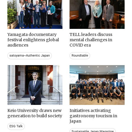
Yamagata documentary
TELL leaders discuss
festival enlightens global
mental challenges in
audiences
COVID era
satoyama~Authentic Japan
Roundtable
Keio University draws new
Initiatives activating
generation to build society
gastronomy tourism in
Japan
ESG Talk
Sustainable Japan Magazine