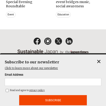
Special Evening
event bridges music,
Roundtable
social awareness
Event
Education
×
Subscribe to our newsletter
EMAIL NEWSLETTERS
CONTACT
PRIVACY POLICY
Click to learn more about our newsletter
TERMS OF SERVICE
Email Address
ACT ON SPECIFIED COMMERCIAL TRANSACTIONS
COMPANY
Read and agree to
privacy policy
THE JAPAN TIMES CUBE INC. ALL RIGHTS RESERVED