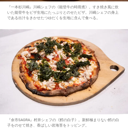
『一本杉川嶋』川嶋シェフの《能登牛の時雨煮》。すき焼き風に炊
いた能登牛をピザ生地にたっぷりとのせたピザ。川嶋シェフの身上
である出汁をきかせたつゆだくを生地に含んで食べる。
『余市SAGRA』村井シェフの《鱈の白子》。新鮮極まりない鱈の白
子をのせて焼き、香ばしい岩海苔をトッピング。