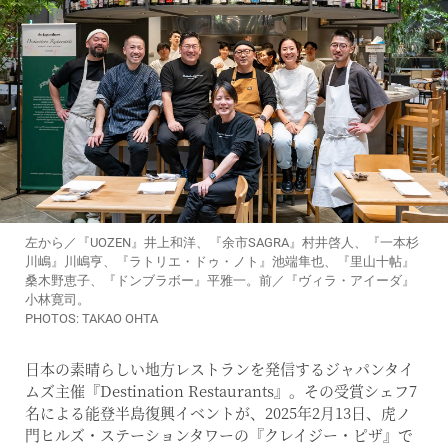
左から／『UOZEN』井上和洋、『余市SAGRA』村井啓人、『一本杉
川嶋』川嶋亨、『ラトリエ・ドゥ・ノト』池端隼也、『里山十帖』
桑木野恵子、『ドンブラボー』平雅一。前／『ヴィラ・アイーダ』
小林寛司。
PHOTOS: TAKAO OHTA
日本の素晴らしい地方レストランを発信するジャパンタイ
ムズ主催『Destination Restaurants』。その受賞シェフ7
名による能登半島復興イベントが、2025年2月13日、虎ノ
門ヒルズ・ステーションタワーの『クレイジー・ピザ』で