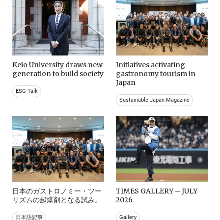
Keio University draws new
Initiatives activating
generation to build society
gastronomy tourism in
Japan
ESG Talk
Sustainable Japan Magazine
日本のガストロノミー・ツー
TIMES GALLERY – JULY
リズムの起爆剤となる試み。
2026
日本語記事
Gallery