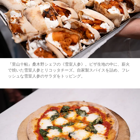
『里山十帖』桑木野シェフの《雪室人参》。ピザ生地の中に、薪火
で焼いた雪室人参とリコッタチーズ。自家製スパイスを詰め、フレ
ッシュな雪室人参のサラダをトッピング。