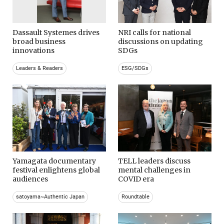
Dassault Systemes drives
NRI calls for national
broad business
discussions on updating
innovations
SDGs
Leaders & Readers
ESG/SDGs
Yamagata documentary
TELL leaders discuss
festival enlightens global
mental challenges in
audiences
COVID era
satoyama~Authentic Japan
Roundtable