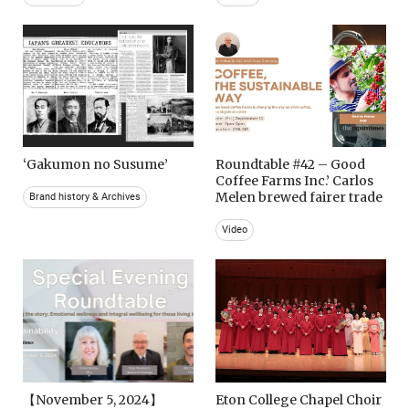
‘Gakumon no Susume’
Roundtable #42 – Good
Coffee Farms Inc.’ Carlos
Melen brewed fairer trade
Brand history & Archives
Video
【November 5, 2024】
Eton College Chapel Choir