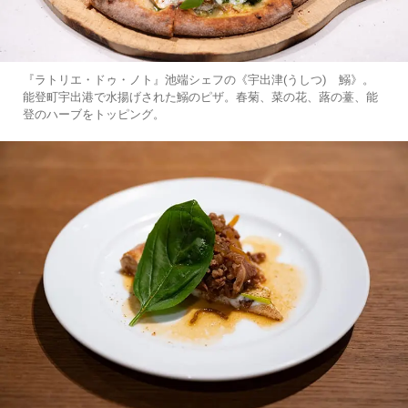
『ラトリエ・ドゥ・ノト』池端シェフの《宇出津(うしつ) 鰯》。
能登町宇出港で水揚げされた鰯のピザ。春菊、菜の花、蕗の薹、能
登のハーブをトッピング。