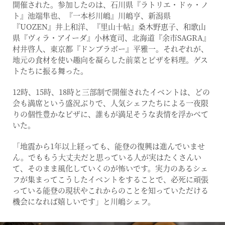
開催された。参加したのは、石川県『ラトリエ・ドゥ・ノ
ト』池端隼也、『一本杉川嶋』川嶋亨、新潟県
『UOZEN』井上和洋、『里山十帖』桑木野恵子、和歌山
県『ヴィラ・アイーダ』小林寛司、北海道『余市SAGRA』
村井啓人、東京都『ドンブラボー』平雅一。それぞれが、
地元の食材を使い趣向を凝らした前菜とピザを料理。ゲス
トたちに振る舞った。
12時、15時、18時と三部制で開催されたイベントは、どの
会も満席という盛況ぶりで、人気シェフたちによる一夜限
りの個性豊かなピザに、誰もが満足そうな表情を浮かべて
いた。
「地震から1年以上経っても、能登の復興は進んでいませ
ん。でももう大丈夫だと思っている人が実はたくさんい
て、そのまま風化していくのが怖いです。実力のあるシェ
フが集まってこうしたイベントをすることで、必死に頑張
っている能登の現状やこれからのことを知っていただける
機会になれば嬉しいです」と川嶋シェフ。