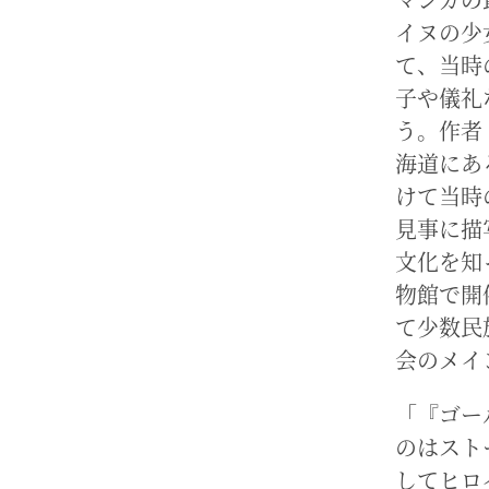
イヌの少女
て、当時
子や儀礼
う。作者
海道にあ
けて当時
見事に描
文化を知
物館で開催
て少数民
会のメイ
「『ゴー
のはスト
してヒロ