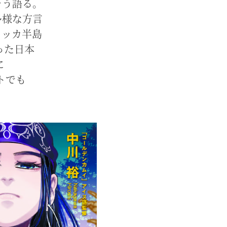
そう語る。
多様な方言
ャッカ半島
った日本
に
トでも