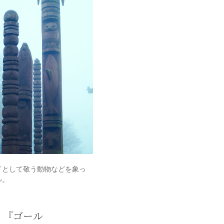
イとして敬う動物などを象っ
ル。
。『ゴール