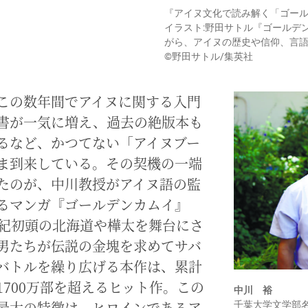
『アイヌ文化で読み解く「ゴール
イラスト:野田サトル『ゴールデ
がら、アイヌの歴史や信仰、言
©野田サトル/集英社
この数年間でアイヌに関する入門
書が一気に増え、過去の絶版本も
るなど、かつてない「アイヌブー
ま到来している。その契機の一端
たのが、中川教授がアイヌ語の監
るマンガ『ゴールデンカムイ』
世紀初頭の北海道や樺太を舞台にさ
男たちが伝説の金塊を求めてサバ
バトルを繰り広げる本作は、累計
1700万部を超えるヒット作。この
中川 裕
最大の特徴は、ヒロインであるア
千葉大学文学部名