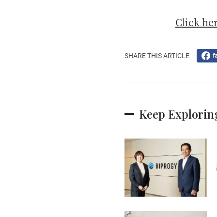
Click her
SHARE THIS ARTICLE
f
Keep Explorin