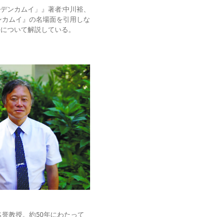
デンカムイ」』著者:中川裕、
ンカムイ』の名場面を引用しな
語について解説している。
誉教授。約50年にわたって