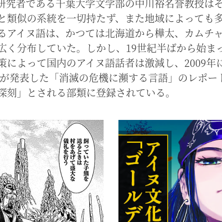
研究者である千葉大学文学部の中川裕名誉教授は
と類似の系統を一切持たず、また地域によっても
るアイヌ語は、かつては北海道から樺太、カムチ
広く分布していた。しかし、19世紀半ばから始ま
策によって国内のアイヌ語話者は激減し、2009年
COが発表した「消滅の危機に瀕する言語」のレポー
深刻」とされる部類に登録されている。