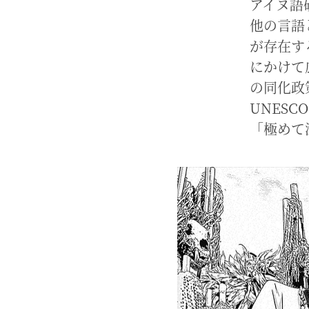
アイヌ語
他の言語
が存在す
にかけて
の同化政
UNES
「極めて