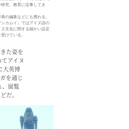
や研究、教育に従事してき
辞典の編集などにも携わる。
デンカムイ』ではアイヌ語の
イヌ文化に関する細かい設定
を受けている。
生きた姿を
めてアイヌ
に大英博
マンガを通じ
れ、展覧
ほどだ。