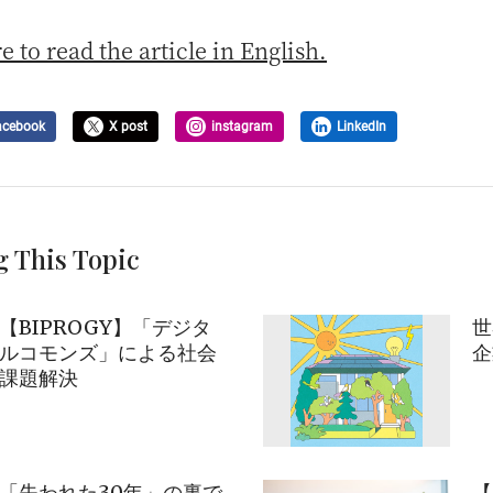
e to read the article in English.
acebook
X post
instagram
LinkedIn
g This Topic
【BIPROGY】「デジタ
世
ルコモンズ」による社会
企
課題解決
「失われた30年」の裏で
【