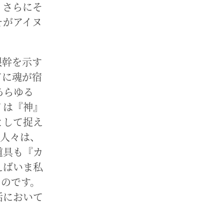
、さらにそ
そがアイヌ
根幹を示す
てに魂が宿
あらゆる
イは『神』
として捉え
の人々は、
道具も『カ
えばいま私
なのです。
活において
。