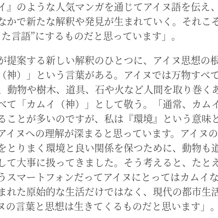
イ』のような人気マンガを通じてアイヌ語を伝え
なかで新たな解釈や発見が生まれていく。それこ
きた言語”にするものだと思っています」。
が提案する新しい解釈のひとつに、アイヌ思想の
（神）」という言葉がある。アイヌでは万物すべ
、動物や樹木、道具、石や火など人間を取り巻く
べて「カムイ（神）」として敬う。「通常、カム
ることが多いのですが、私は『環境』という意味
アイヌへの理解が深まると思っています。アイヌ
をとりまく環境と良い関係を保つために、動物も
して大事に扱ってきました。そう考えると、たと
うスマートフォンだってアイヌにとってはカムイ
まれた原始的な生活だけではなく、現代の都市生
ヌの言葉と思想は生きてくるものだと思います」