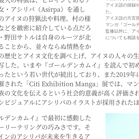
アイヌ語の採録
・アシリパ（Asirpa）を通し
た。
のアイヌの狩猟法や料理、村の様
アイヌ語の方言
マンガ『ゴール
などを緻密に紹介している点だろ
監修以外に、ア
・野田サトルは自身のルーツが北
についても相談
ることから、並々ならぬ情熱をか
の歴史とアイヌ文化を調べ上げ、アイヌの人々の
写した。いまや『ゴールデンカムイ』を読んで初
ったという若い世代が続出しており、また2019年
された「Citi Exhibition Manga」展では、
族の文化を伝えるという社会的意義が高く評価さ
ンビジュアルにアシリパのイラストが採用された
ルデンカムイ』で最初に感動した
ーリーテリングの巧みさです。そ
インのアシリパが未来を生きるア