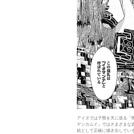
アイヌでは子熊を天に送る「
デンカムイ』ではさまざまな
絵として正確に描き出してい