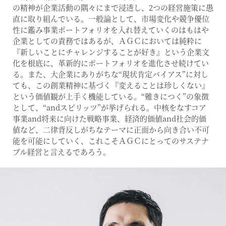
の精神が企業活動の隅々にまで浸透し、2つの経営施策に愚
直に取り組んでいる。一般論として、市場変化や競争優位
性に鑑み事業ポートフォリオを入れ替えていくのはもはや
企業としての責務ではあるが、ＡＧＣにおいては純粋に
『新しいことにチャレンジすることが好き』という企業文
化を根底に、革新的にポートフォリオを進化させ続けてい
る。また、大企業にありがちな“現状肯定バイアス”に対し
ても、この創業精神に基づく『変えることは珍しくない』
という価値観が上手く機能している。“難きにつく”の象徴
として、“andスピリッツ”が挙げられる。中核をなすコア
事業and将来に向けた戦略事業、経済的価値and社会的価
値など、二律背反しがちなテーマに正面から向き合い不可
能を可能にしていく、これこそＡＧＣにとってのサステナ
ブル経営と言えるであろう。