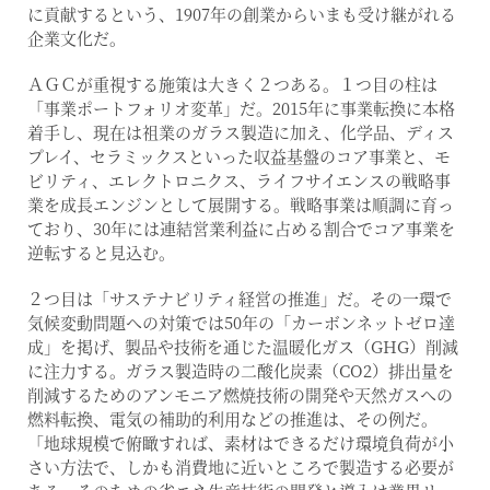
に貢献するという、1907年の創業からいまも受け継がれる
企業文化だ。
ＡＧＣが重視する施策は大きく２つある。１つ目の柱は
「事業ポートフォリオ変革」だ。2015年に事業転換に本格
着手し、現在は祖業のガラス製造に加え、化学品、ディス
プレイ、セラミックスといった収益基盤のコア事業と、モ
ビリティ、エレクトロニクス、ライフサイエンスの戦略事
業を成長エンジンとして展開する。戦略事業は順調に育っ
ており、30年には連結営業利益に占める割合でコア事業を
逆転すると見込む。
２つ目は「サステナビリティ経営の推進」だ。その一環で
気候変動問題への対策では50年の「カーボンネットゼロ達
成」を掲げ、製品や技術を通じた温暖化ガス（GHG）削減
に注力する。ガラス製造時の二酸化炭素（CO2）排出量を
削減するためのアンモニア燃焼技術の開発や天然ガスへの
燃料転換、電気の補助的利用などの推進は、その例だ。
「地球規模で俯瞰すれば、素材はできるだけ環境負荷が小
さい方法で、しかも消費地に近いところで製造する必要が