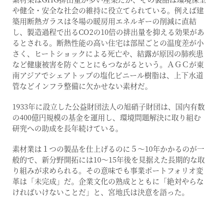
や健全・安全な社会の維持に役立てられている。例えば建
築用断熱ガラスは冬場の暖房用エネルギーの削減に直結
し、製造過程で出るCO2の10倍の排出量を抑える効果があ
るとされる。断熱性能の高い住宅は部屋ごとの温度差が小
さく、ヒートショックによる死亡や、結露が原因の肺疾患
など健康被害を防ぐことにもつながるという。ＡＧＣが東
南アジアでシェアトップの塩化ビニール樹脂は、上下水道
管などインフラ整備に欠かせない素材だ。
1933年に設立した公益財団法人の旭硝子財団は、国内有数
の400億円規模の基金を運用し、環境問題解決に取り組む
研究への助成を長年続けている。
素材業は１つの製品を仕上げるのに５～10年かかるのが一
般的で、新分野開拓には10～15年後を見据えた長期的な取
り組みが求められる。その意味でも事業ポートフォリオ変
革は「未完成」だ。企業文化の熟成とともに「絶対やらな
ければいけないことだ」と、宮地氏は決意を語った。