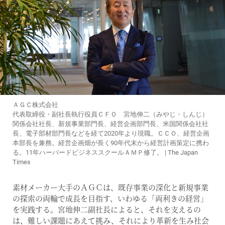
ＡＧＣ株式会社
代表取締役・副社長執行役員ＣＦＯ 宮地伸二（みやじ・しんじ）
関係会社社長、新規事業部門長、経営企画部門長、米国関係会社社
長、電子部材部門長などを経て2020年より現職。ＣＣＯ、経営企画
本部長を兼務。経営企画畑が長く90年代末から経営計画策定に携わ
る。11年ハーバードビジネススクールＡＭＰ修了。 | The Japan
Times
素材メーカー大手のＡＧＣは、既存事業の深化と新規事業
の探索の両輪で成長を目指す、いわゆる「両利きの経営」
を実践する。宮地伸二副社長によると、それを支えるの
は、難しい課題にあえて挑み、それにより革新を生み社会