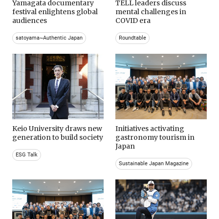
Yamagata documentary
TELL leaders discuss
festival enlightens global
mental challenges in
audiences
COVID era
satoyama~Authentic Japan
Roundtable
Keio University draws new
Initiatives activating
generation to build society
gastronomy tourism in
Japan
ESG Talk
Sustainable Japan Magazine