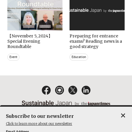
【November 5, 2024】
Preparing for entrance
Special Evening
exams? Reading news is a
Roundtable
good strategy
Event
Education
×
Subscribe to our newsletter
EMAIL NEWSLETTERS
CONTACT
PRIVACY POLICY
Click to learn more about our newsletter
TERMS OF SERVICE