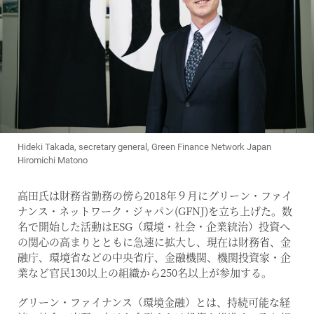
Hideki Takada, secretary general, Green Finance Network Japan
Hiromichi Matono
高田氏は財務省勤務の傍ら2018年９月にグリーン・ファイ
ナンス・ネットワーク・ジャパン(GFNJ)を立ち上げた。数
名で開始した活動はESG（環境・社会・企業統治）投資へ
の関心の高まりとともに急速に拡大し、現在は財務省、金
融庁、環境省などの中央省庁、金融機関、機関投資家・企
業など官民130以上の組織から250名以上が参加する。
グリーン・ファイナンス（環境金融）とは、持続可能な経