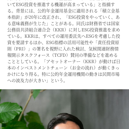
いてESG投資を推進する機運が高まっている」と指摘す
る。背景には、公的年金運用基金に適用される「積立金基
本指針」が20年に改正され、「ESG投資をやっていく、あ
る意味義務が生じた」ことがある。同氏は財務省では国家
公務員共済組合連合会（KKR）に対しESG投資推進を求め
ている。KKRは、すべての運用委託先へESGを考慮した投
資を要請するほか、ESG指標の活用可能性や「責任投資原
則（PRI）」の署名を視野に入れた検討、気候関連財務情
報開示タスクフォース（TCFD）賛同の準備などを進める
こととしている。「アセットオーナー（KKR）が動けば日
本のインベストメントチェーン（お金の流れ）が動くきっ
かけになり得る。特に公的年金運用機関の動きは民間市場
への波及力が大きい」という。