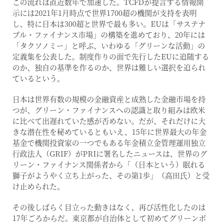
この流れは直近数年で加速した。TCFDが提言する情報開
示には2021年1月時点で世界1700超の機関が支持を表明
し、特に日本は300超と世界で最も多い。EUは「サステナ
ブル・ファイナンス市場」の構築を進めており、20年には
「タクソノミー」と呼ぶ、いわゆる「グリーンな活動」の
定義集を公表した。制度作りの面で先行したEUに追随する
のか、独自の基準を作るのか、世界は難しい選択を迫られ
ているという。
日本は世界有数の規模の金融資産と成熟した金融市場を持
つが、グリーン・ファイナンスへの認識と取り組みは欧米
に比べて出遅れていた感が否めない。だが、それだけに大
きな潜在性を秘めているともいえ、15年に世界最大の年金
基金で機関投資家の一つでもある年金積立金管理運用独立
行政法人（GRIF）がPRIに署名したニュースは、世界のグ
リーン・ファイナンス関係者から「（日本という）眠れる
獅子がようやく立ち上がった、その第1歩」（高田氏）と受
け止められた。
その後しばらく目立った動きはなく、再び活性化したのは
17年ごろからだ。東京都が自治体として初めてグリーンボ