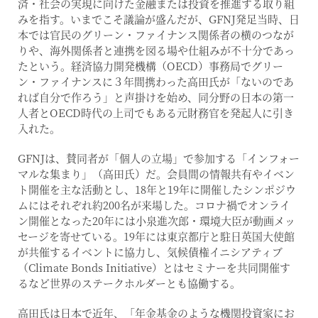
済・社会の実現に向けた金融または投資を推進する取り組
みを指す。いまでこそ議論が盛んだが、GFNJ発足当時、日
本では官民のグリーン・ファイナンス関係者の横のつなが
りや、海外関係者と連携を図る場や仕組みが不十分であっ
たという。経済協力開発機構（OECD）事務局でグリー
ン・ファイナンスに３年間携わった高田氏が「ないのであ
れば自分で作ろう」と声掛けを始め、同分野の日本の第一
人者とOECD時代の上司でもある元財務官を発起人に引き
入れた。
GFNJは、賛同者が「個人の立場」で参加する「インフォー
マルな集まり」（高田氏）だ。会員間の情報共有やイベン
ト開催を主な活動とし、18年と19年に開催したシンポジウ
ムにはそれぞれ約200名が来場した。コロナ禍でオンライ
ン開催となった20年には小泉進次郎・環境大臣が動画メッ
セージを寄せている。19年には東京都庁と駐日英国大使館
が共催するイベントに協力し、気候債権イニシアティブ
（Climate Bonds Initiative）とはセミナーを共同開催す
るなど世界のステークホルダーとも協働する。
高田氏は日本で近年、「年金基金のような機関投資家にお