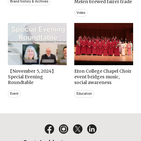
Melen brewed fairer trade
Brand history & Archives
Video
【November 5, 2024】
Eton College Chapel Choir
Special Evening
event bridges music,
Roundtable
social awareness
Event
Education