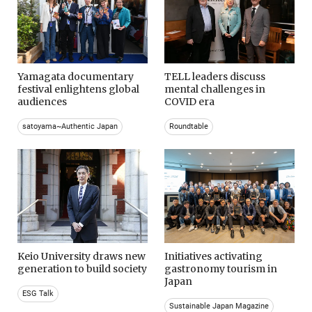
Yamagata documentary
TELL leaders discuss
festival enlightens global
mental challenges in
audiences
COVID era
satoyama~Authentic Japan
Roundtable
Keio University draws new
Initiatives activating
generation to build society
gastronomy tourism in
Japan
ESG Talk
Sustainable Japan Magazine