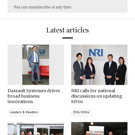
You can unsubscribe at any time.
Latest articles
Dassault Systemes drives
NRI calls for national
broad business
discussions on updating
innovations
SDGs
Leaders & Readers
ESG/SDGs