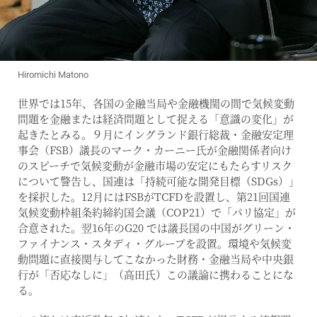
Hiromichi Matono
世界では15年、各国の金融当局や金融機関の間で気候変動
問題を金融または経済問題として捉える「意識の変化」が
起きたとみる。９月にイングランド銀行総裁・金融安定理
事会（FSB）議長のマーク・カーニー氏が金融関係者向け
のスピーチで気候変動が金融市場の安定にもたらすリスク
について警告し、国連は「持続可能な開発目標（SDGs）」
を採択した。12月にはFSBがTCFDを設置し、第21回国連
気候変動枠組条約締約国会議（COP21）で「パリ協定」が
合意された。翌16年のG20 では議長国の中国がグリーン・
ファイナンス・スタディ・グループを設置。環境や気候変
動問題に直接関与してこなかった財務・金融当局や中央銀
行が「否応なしに」（高田氏）この議論に携わることにな
る。