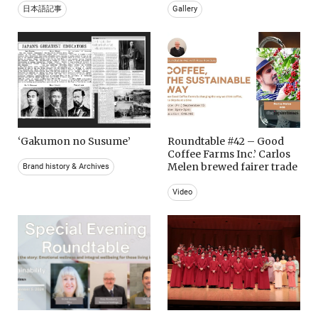
日本語記事
Gallery
‘Gakumon no Susume’
Roundtable #42 – Good
Coffee Farms Inc.’ Carlos
Melen brewed fairer trade
Brand history & Archives
Video