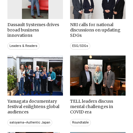
Dassault Systemes drives
NRI calls for national
broad business
discussions on updating
innovations
SDGs
Leaders & Readers
ESG/SDGs
Yamagata documentary
TELL leaders discuss
festival enlightens global
mental challenges in
audiences
COVID era
satoyama~Authentic Japan
Roundtable