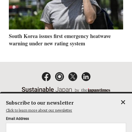
South Korea issues first emergency heatwave
warning under new rating system
×
Subscribe to our newsletter
EMAIL NEWSLETTERS
CONTACT
PRIVACY POLICY
Click to learn more about our newsletter
TERMS OF SERVICE
Email Address
ACT ON SPECIFIED COMMERCIAL TRANSACTIONS
COMPANY