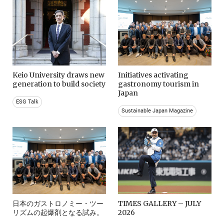
Keio University draws new
Initiatives activating
generation to build society
gastronomy tourism in
Japan
ESG Talk
Sustainable Japan Magazine
日本のガストロノミー・ツー
TIMES GALLERY – JULY
リズムの起爆剤となる試み。
2026