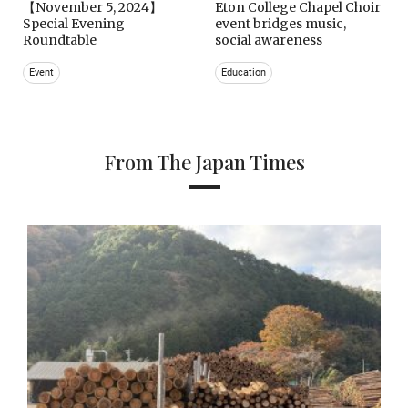
【November 5, 2024】
Eton College Chapel Choir
Special Evening
event bridges music,
Roundtable
social awareness
Event
Education
From The Japan Times