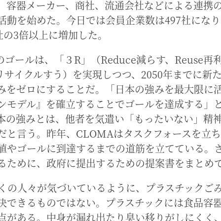
、容器メーカー、商社、流通会社などによる連携
活動を始めた。今日では会員企業数は497社にな
6社の3倍以上に増加した。
のゴールは、「３R」（Reduce減らす、Reuse
leリサイクルすう）を実現しつつ、2050年までに新
みをゼロにすることだ。「日本の強みを最大限に
ンモデル』を確立することでゴールを達成する」
本の強みとは、他者を気遣い「もったいない」精
だと言う。昨年、CLOMAはタスクフォースを立
値やゴールに到達するまでの道筋を立てている。
るために、政府に提出するための提案書をまとめ
くの人々が気づいているように、プラスチックご
決できるものではない。プラスチックには食品容
点がある。中身が漏れ出たり臭い移りがしにくく