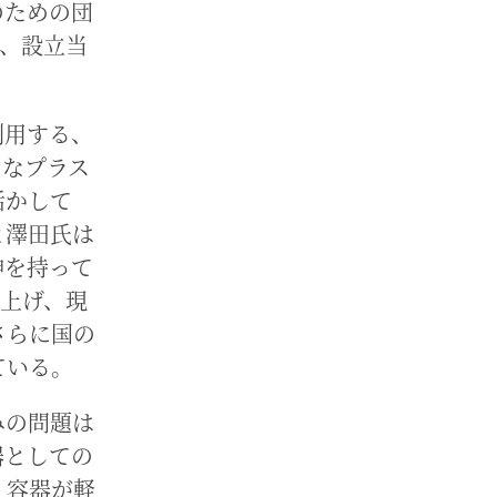
のための団
り、設立当
再利用する、
たなプラス
活かして
と澤田氏は
神を持って
ち上げ、現
さらに国の
ている。
みの問題は
器としての
、容器が軽