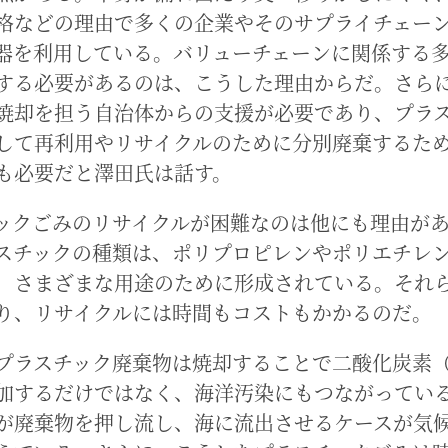
格などの理由で多くの企業やそのサプライチェー
器を利用している。バリューチェーンに関係する
する必要があるのは、こうした理由からだ。さら
焼却を担う自治体からの支援が必要であり、プラ
して再利用やリサイクルのために分別廃棄するた
も必要だと澤田氏は話す。
ックごみのリサイクルが困難なのは他にも理由が
スチックの種類は、ポリプロピレンやポリエチレ
、さまざまな用途のために形成されている。それ
り、リサイクルには時間もコストもかかるのだ。
プラスチック廃棄物は焼却することで二酸化炭素（
加するだけではなく、海洋汚染にもつながってい
が廃棄物を押し流し、海に流出させるケースが気