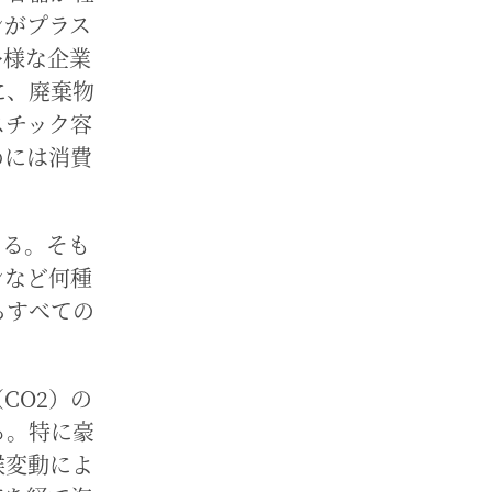
ンがプラス
多様な企業
に、廃棄物
スチック容
めには消費
ある。そも
ンなど何種
らすべての
CO2）の
る。特に豪
候変動によ