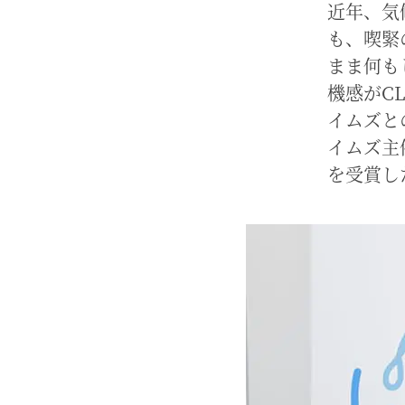
近年、気
も、喫緊
まま何も
機感がC
イムズと
イムズ主
を受賞し