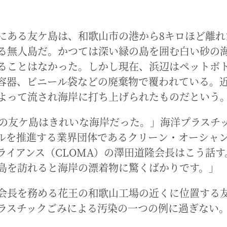
にある友ケ島は、和歌山市の港から8キロほど離れ
る無人島だ。かつては深い緑の島を囲む白い砂の
ることはなかった。しかし現在、浜辺はペットボ
容器、ビニール袋などの廃棄物で覆われている。
よって流され海岸に打ち上げられたものだという
前の友ケ島はきれいな海岸だった。」海洋プラスチ
ルを推進する業界団体であるクリーン・オーシャ
ライアンス（CLOMA）の澤田道隆会長はこう話す
島を訪れると海岸の漂着物に驚くばかりです。」
会長を務める花王の和歌山工場の近くに位置する
ラスチックごみによる汚染の一つの例に過ぎない