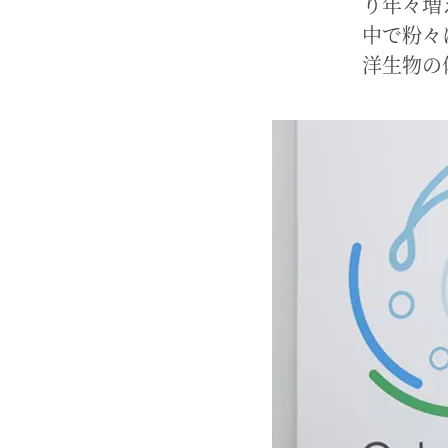
り年々増
中で粉々
洋生物の