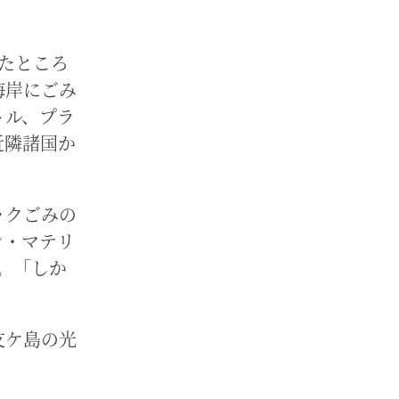
たところ
海岸にごみ
トル、プラ
近隣諸国か
。
ックごみの
ン・マテリ
。「しか
友ケ島の光
。