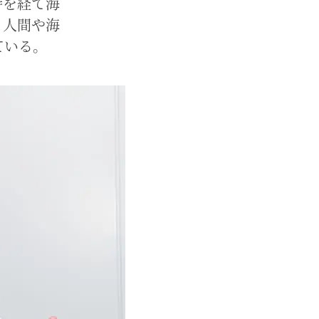
時を経て海
、人間や海
ている。