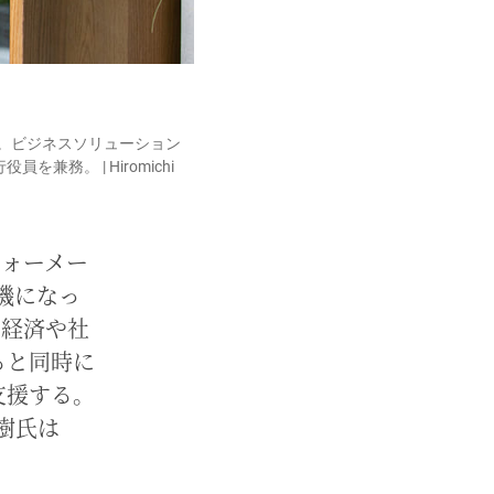
職。ビジネスソリューション
。 | Hiromichi
フォーメー
機になっ
・経済や社
ると同時に
支援する。
樹氏は