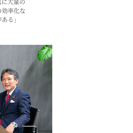
送に大量の
の効率化な
がある」