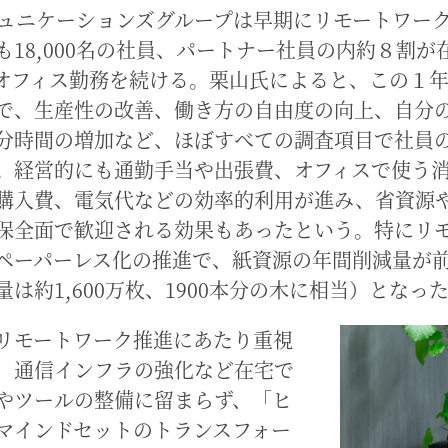
ミュニケーションズグループは早期にリモートワー
も18,000名の社員、パートナー社員の内約８割が
オフィス勤務を続ける。栗山氏によると、この１
で、生産性の改善、働き方の自由度の向上、自分
分時間の増加など、ほぼすべての調査項目で社員
。経営的にも通勤手当や出張費、オフィスで使う
購入費、電気代などの効率的利用が進み、省資源
保全面で歓迎される効果もあったという。特にリ
ペーパーレス化の推進で、紙資源の年間削減量が前
量は約1,600万枚、1900本分の木に相当）となっ
リモートワーク推進にあたり重視
、通信インフラの強化など在宅で
やツールの整備に留まらず、「ヒ
マインドセットのトランスフォー