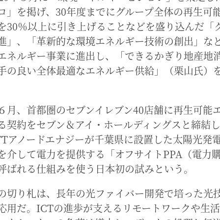
ロ」を掲げ、30年度までにグループ全体の再生可
を30％以上に引き上げることなどを盛り込んだ「
進」、「革新的な環境エネルギー技術の創出」な
エネルギー事業に進出し、「できるかぎり地産地
手の良い全体最適なエネルギー供給」（栗山氏）
６月、首都圏のセブンイレブン40店舗に再生可能
る契約をセブン＆アイ・ホールディングスと締結
TTアノードエナジーが千葉県に設置した太陽光発
を介して電力を提供する「オフサイトPPA（電力
呼ばれる仕組みを使う日本初の試みという。
の切り札は、長年の光ファイバー開発で培った光
応用だ。ICTの進歩が支えるリモートワークや生