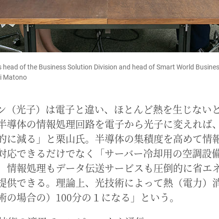
 head of the Business Solution Division and head of Smart World Business
i Matono
ン（光子）は電子と違い、ほとんど熱を生じない
半導体の情報処理回路を電子から光子に変えれば
的に減る」と栗山氏。半導体の集積度を高めて情
対応できるだけでなく「サーバー冷却用の空調設
、情報処理もデータ伝送サービスも圧倒的に省エ
提供できる。理論上、光技術によって熱（電力）
術の場合の）100分の１になる」という。