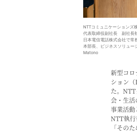
NTTコミュニケーションズ
代表取締役副社長 副社長
日本電信電話株式会社で常
本部長、ビジネスソリューショ
Matono
新型コロ
ション（
た。NT
会・生活
事業活動
NTT執
「そのた