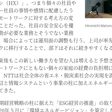
ン（HX）」、つまり個々の社員や
ー社員の事情や感情に配慮したう
モートワークに対する考え方の変
ことだった。社員の安全安心を優
Hiromichi Maton
勤が必要な業務とそうでない業務
、場合によっては運用面の調整も行う。上司が率
クに移行することで、部下はそれに続きやすくな
束後もこの新しい働き方を望む人は増えると予想
ートワークにともない個々の家庭の経費の負担増
、NTTは社会全体の省エネ・脱炭素社会の実現を
信と情報システムという事業の柱に加えエネルギ
てきた。
中期経営戦略の柱に据えた「ESG経営の推進」の取
020年５月に「環境エネルギービジョン」を策定し