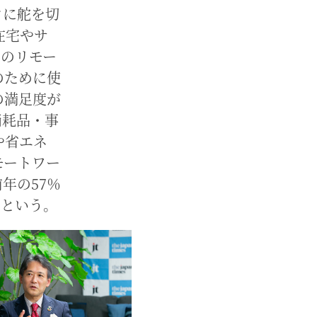
クに舵を切
在宅やサ
年のリモー
のために使
の満足度が
消耗品・事
や省エネ
モートワー
年の57％
たという。