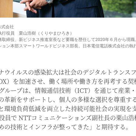
株式会社
執行役員 栗山浩樹（くりやまひろき）
務取締役、新ビジネス推進室長など要職を歴任して2020年６月から現
ン本部スマートワールドビジネス部長。日本電信電話株式会社の執行役員を兼務
ナウイルスの感染拡大は社会のデジタルトランス
DX）を加速させ、働く場所や働き方を再考する契
Tグループは、情報通信技術（ICT）を通じて産業
の革新をサポートし、個人の多様な選択を尊重す
と環境負荷低減を両立した持続可能社会の実現を
行役員で NTTコミュニケーションズ副社長の栗山浩
めの技術とインフラが整ってきた」と期待する。