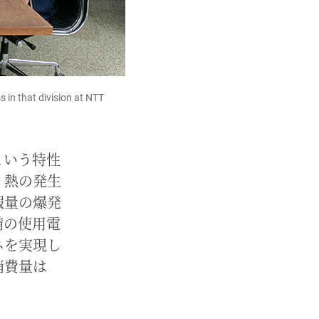
 in that division at NTT
という特性
、熱の発生
報量の爆発
備の使用電
ネを実現し
消費量は