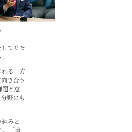
o
先してリモ
る。
される一方
に向き合う
課題と意
ー分野にも
り組みと
た。「環