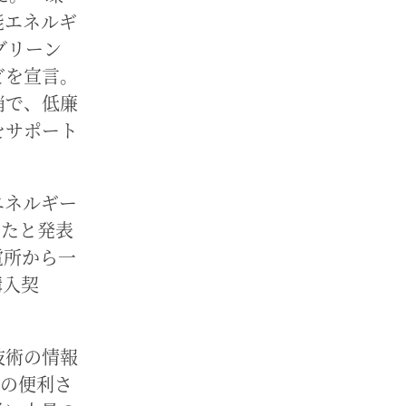
能エネルギ
グリーン
どを宣言。
消で、低廉
をサポート
エネルギー
したと発表
電所から一
購入契
技術の情報
活の便利さ