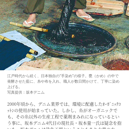
江戸時代から続く、日本独自の“手染め”の様子。甕（かめ）の中で
発酵させた藍に、糸や布を入れ、職人が数日間かけて、丁寧に染め
上げる。
写真提供：坂本デニム
2000年頃から、デニム業界では、環境に配慮したｵｰｶﾞﾆｯｸｺ
ｯﾄﾝの使用が始まっていた。しかし、糸がオーガニックで
も、その糸以外の生産工程で薬剤まみれになっているとい
う事に、坂本デニム4代目の現社長・坂本量一氏は疑念を抱