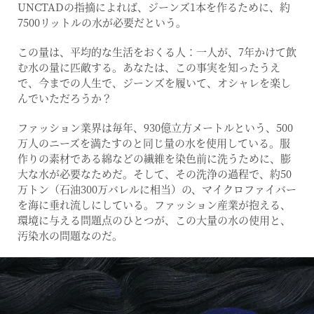
UNCTADの指摘によれば、ジーンズ1本を作るために、約
7500リットルの水が必要だという。
この量は、平均的な生活をおくる人：一人が、7年かけて飲
む水の量に匹敵する。あなたは、この事実を知ったうえ
で、今までの人生で、ジーンズを履いて、オシャレを楽し
んでいただろうか？
ファッション業界は毎年、930億立方メートルという、500
万人のニーズを満たすのと同じ量の水を使用している。服
作りの素材である綿などの繊維を染色前に洗うために、膨
大な水が必要なためだ。そして、その洗浄の過程で、約50
万トン（石油300万バレルに相当）の、マイクロファイバー
を海に垂れ流しにしている。ファッション産業が抱える、
環境に与える問題点のひとつが、この大量の水の使用と、
汚染水の問題なのだ。