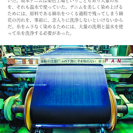
いた。坂本デニムは染色工場ということもあり大量の水
を、それも温水で使っていた。デニムを美しく染め上げる
ためには、原料である綿糸をつくる過程で残ってしまう綿
花の汚れを、事前に、念入りに洗浄しないといけないから
だ。糸をムラなく染めるためには、大量の洗剤と温水を使
って糸を洗浄する必要があった。