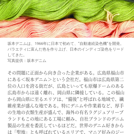
坂本デニムは、1966年に日本で初めて、“自動連続染色機“を開発。
バラエティに富んだ色を作り上げ、日本のインディゴ染色をリード
してきた。
写真提供：坂本デニム
その問題に正面から向き合った企業がある。広島県福山市
にある＜坂本デニム＞という会社だ。福山市は広島県第二
位の人口を誇る街だが、広島といっても原爆ドームのある
広島市からは遠く離れ、岡山県に隣接している。この福山
から岡山県に至るエリアは、“備後”と呼ばれる地域で、繊
維産業が盛んな地である。特にデニムや作業着など、厚手
の生地の衣類生産が盛んで、海外の有名ラグジュアリーブ
ランドもこの地にある工場に頼み、自社ブランドのデニム
製品の生産を委託しているほどだ。世界のデニム好きから
は「聖地」とも呼ばれているエリアで、マニア好みのジー