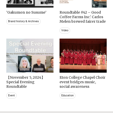
‘Gakumon no Susume’
Roundtable #42 – Good
Coffee Farms Inc.’ Carlos
Melen brewed fairer trade
Brand history & Archives
Video
【November 5, 2024】
Eton College Chapel Choir
Special Evening
event bridges music,
Roundtable
social awareness
Event
Education