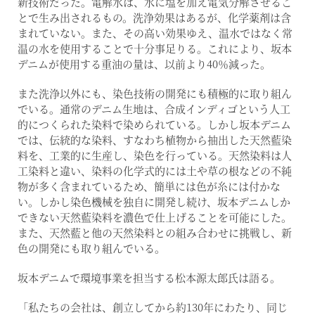
新技術だった。電解水は、水に塩を加え電気分解させるこ
とで生み出されるもの。洗浄効果はあるが、化学薬剤は含
まれていない。また、その高い効果ゆえ、温水ではなく常
温の水を使用することで十分事足りる。これにより、坂本
デニムが使用する重油の量は、以前より40％減った。
また洗浄以外にも、染色技術の開発にも積極的に取り組ん
でいる。通常のデニム生地は、合成インディゴという人工
的につくられた染料で染められている。しかし坂本デニム
では、伝統的な染料、すなわち植物から抽出した天然藍染
料を、工業的に生産し、染色を行っている。天然染料は人
工染料と違い、染料の化学式的には土や草の根などの不純
物が多く含まれているため、簡単には色が糸には付かな
い。しかし染色機械を独自に開発し続け、坂本デニムしか
できない天然藍染料を濃色で仕上げることを可能にした。
また、天然藍と他の天然染料との組み合わせに挑戦し、新
色の開発にも取り組んでいる。
坂本デニムで環境事業を担当する松本源太郎氏は語る。
「私たちの会社は、創立してから約130年にわたり、同じ