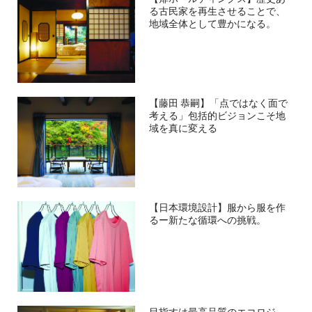
る古民家を再生させることで、
地域全体として豊かになる。
【藤田 恭嗣】「点ではなく面で
考える」包括的ビジョンこそ地
域を真に変える
【日本環境設計】服から服を作
るー新たな循環への挑戦。
目指すは最高品質のエコロジ