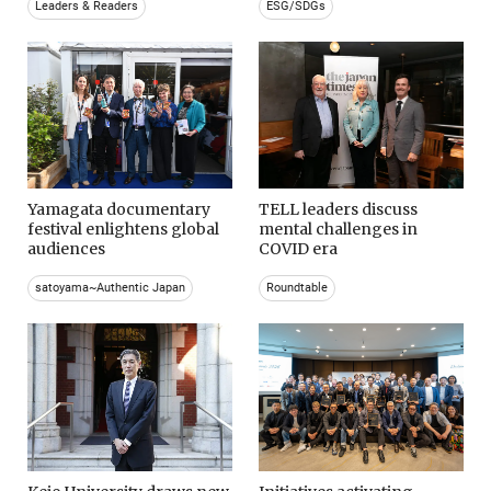
Leaders & Readers
ESG/SDGs
Yamagata documentary
TELL leaders discuss
festival enlightens global
mental challenges in
audiences
COVID era
satoyama~Authentic Japan
Roundtable