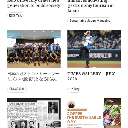
Keio University draws new
Initiatives activating
generation to build society
gastronomy tourism in
Japan
ESG Talk
Sustainable Japan Magazine
日本のガストロノミー・ツー
TIMES GALLERY – JULY
リズムの起爆剤となる試み。
2026
日本語記事
Gallery