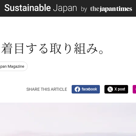
に着目する取り組み。
apan Magazine
SHARE THIS ARTICLE
facebook
X post