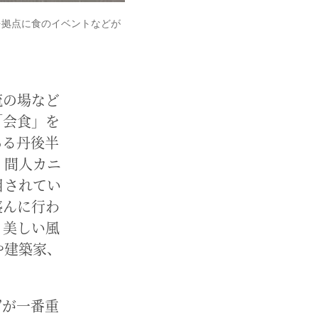
を拠点に食のイベントなどが
流の場など
「会食」を
ある丹後半
、間人カニ
目されてい
盛んに行わ
、美しい風
や建築家、
”が一番重