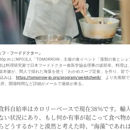
ェフ・フードドクター」
m.-1:00p.m.にNPO法人「TOMORROW」主催の食イベント「藻類の食
師は料理研究家で日本フードドクター食医学協会理事の坂部幸。料理は
ェフ坂本健が、間人で採れた海藻を使う「わかめスープ定食」を作り、皆
申込みは、
https://tomorrow-jp.org/program/sei-kitchen8/
より先着順で
場住所、開場時間など詳細がメールで連絡が来る。
食料自給率はカロリーベースで現在38％です。輸
ない状況にあり、もし何か有事が起こって食べ物
らどうするか？と漠然と考えた時、“海藻”であれ