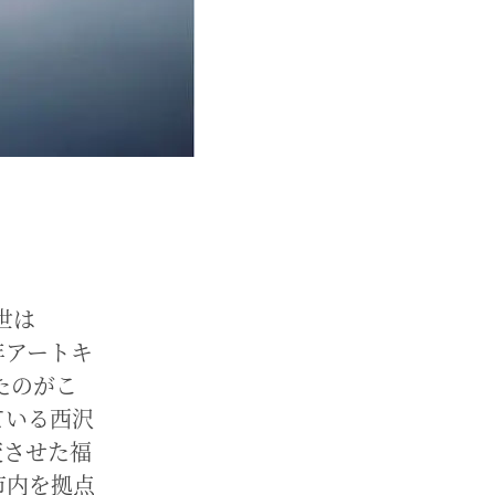
世は
年アートキ
たのがこ
ている西沢
変させた福
市内を拠点