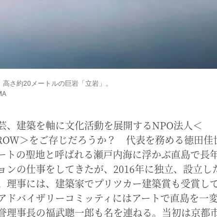
、高さ約20メートルの巨岩「立岩」。
MA
芸、建築を軸に文化活動を展開するNPO法人＜
RROW＞をご存じだろうか？ 代表を務める徳田佳
ートの聖地と呼ばれる瀬戸内海に浮かぶ直島で長
ョンの仕事をしてきたが、2016年に独立、設立し
。理事には、建築家でプリツカー建築賞も受賞し
アドバイザリーコミッティにはアートで直島を一
誉理事長の福武聰一郎も名を連ねる。当初は京都