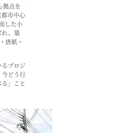
も拠点を
京都市中心
面した小
ばれ、築
ス・唐紙・
いるプロジ
、今どう行
べる」こと