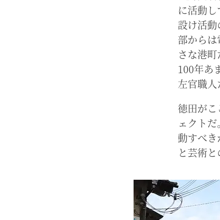
に活動し
設け活動
部からは
さな港町
100年
左官職人
徳田がこ
ェクトだ
動すべき
と芸術と