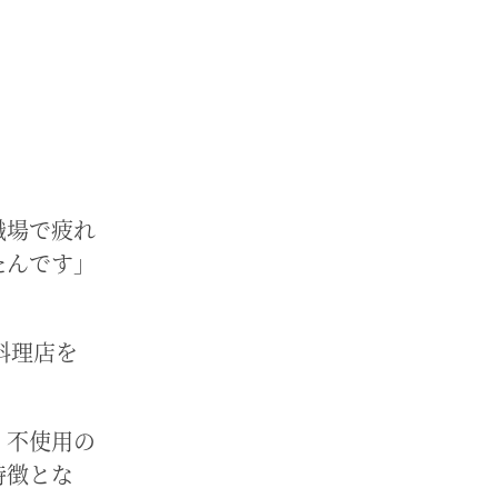
職場で疲れ
たんです」
料理店を
。
く不使用の
特徴とな