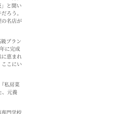
阪」と聞い
牛だろう。
理の名店が
高級ブラン
0年に完成
然に恵まれ
、ここにい
『私房菜
た、元養
師専門学校