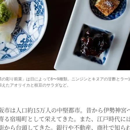
菜の彩り前菜」は日によって8〜9種類。ニンジンとキヌアの甘酢とラー
和えたアオリイカと枝豆のサラダなど。
阪市は人口約15万人の中堅都市。昔から伊勢神宮
寄る宿場町として栄えてきた。また、江戸時代に
街から台頭してきた。銀行や不動産、商社で知ら