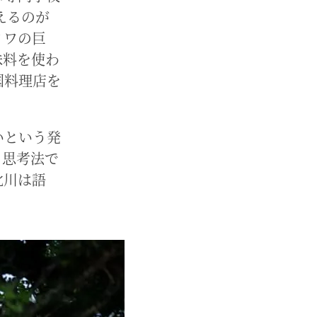
えるのが
ノワの巨
味料を使わ
国料理店を
いという発
う思考法で
北川は語