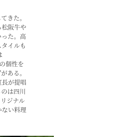
してきた。
る松阪牛や
いった。高
スタイルも
は
材の個性を
”がある。
宣長が提唱
るのは四川
オリジナル
かない料理