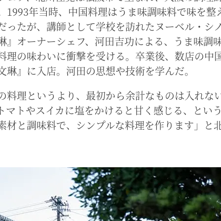
。1993年当時、中国料理はうま味調味料で味を整
だったが、講師として学校を訪れたヌーベル・シ
琳』オーナーシェフ、河田吉功による、うま味調
料理の味わいに衝撃を受ける。卒業後、数店の中
文琳』に入店。河田の思想や技術を学んだ。
の料理というより、最初から余計なものは入れな
トマトやスイカに塩をかけると甘く感じる、とい
素材と調味料で、シンプルな料理を作ります」と