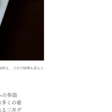
油和え、ゴボウ味噌を添えた
への参詣
は多くの豪
れる三井グ