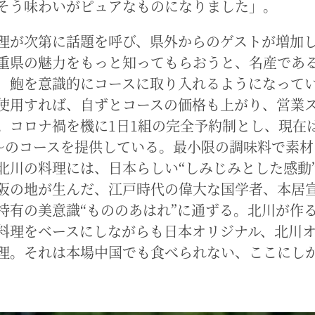
そう味わいがピュアなものになりました」。
理が次第に話題を呼び、県外からのゲストが増加
重県の魅力をもっと知ってもらおうと、名産であ
、鮑を意識的にコースに取り入れるようになって
使用すれば、自ずとコースの価格も上がり、営業
。コロナ禍を機に1日1組の完全予約制とし、現在
000〜のコースを提供している。最小限の調味料で素
北川の料理には、日本らしい“しみじみとした感動
阪の地が生んだ、江戸時代の偉大な国学者、本居
特有の美意識“もののあはれ”に通ずる。北川が作
料理をベースにしながらも日本オリジナル、北川
理。それは本場中国でも食べられない、ここにし