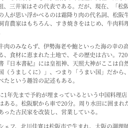
祖、三井家はその代表である。だが、現在、「松
の人が思い浮かべるのは霜降り肉の代名詞、松阪
飼育農家はもちろん、すき焼きをはじめ、牛肉料
。
牛肉のみならず、伊勢海老や鮑といった海の幸の
る、食材に恵まれた土地で、その歴史は古い。72
書『日本書紀』には皇祖神、天照大神がここは自
国（うましくに）」、つまり「うまい国」だから
べたという趣旨の記述もある。
に1年先まで予約が埋まっているという中国料理店
はある。松阪駅から車で20分。周り水田に囲まれ
あった古民家を改装し、営業している。
シェフ、北川佳寛は松阪市で生まれ、大阪の調理