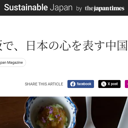
阪で、日本の心を表す中
apan Magazine
SHARE THIS ARTICLE
facebook
X post