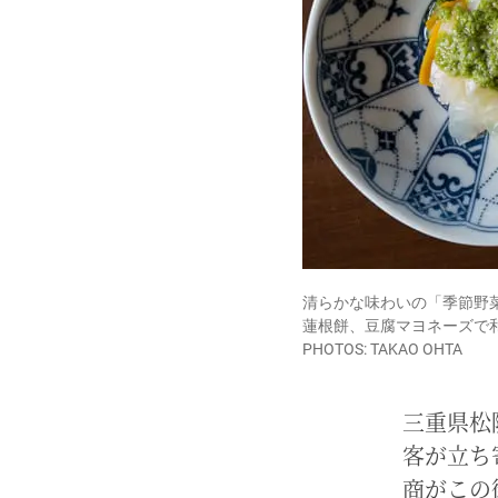
清らかな味わいの「季節野
蓮根餅、豆腐マヨネーズで
PHOTOS: TAKAO OHTA
三重県松
客が立ち
商がこの