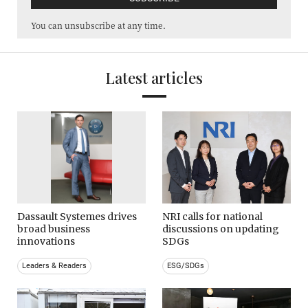
You can unsubscribe at any time.
Latest articles
Dassault Systemes drives
NRI calls for national
broad business
discussions on updating
innovations
SDGs
Leaders & Readers
ESG/SDGs