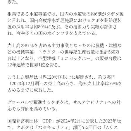
きた。
祖業である水道事業では、国内の水道管の約6割がクボタ製
と言われ、国内高度浄水処理施設におけるクボタ製処理装
置の採用率は約80%に及ぶ。その技術力や実績が評価さ
れ、今や多くの国の水インフラを支えている。
売上高の87％を占める主力事業となったのは農機・建機な
どの機械事業。トラクターの世界総生産台数は累計560万
台以上となり、小型建機「ミニバックホー」の販売台数は
22年連続で世界1位を誇る。
こうした製品は世界120カ国以上に展開され、約３兆円
（2023年12月期）の売上高のうち、海外売上比率は79%を
占めるまでに成長した。
グローバルで躍進するクボタは、サステナビリティへの対
応でも評価を高めている。
国際非営利団体「CDP」が2024年2月に公表した2023年版
で、クボタは「水セキュリティ」部門で5回目の「Aリス