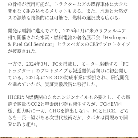
の骨格が流用可能だ。トラクターなどの既存車体に大きな
変更なく組み込めるメリットもある。また、水素と天然ガ
スの混焼も技術的には可能で、燃料の選択肢も広がる。
開発は順調に進んでおり、2025年1月に米カリフォルニア
州で開催された水素・燃料電池の著名展示会「Hydrogen
& Fuel Cell Seminar」とラスベガスのCESでプロトタイプ
が披露された。
一方で、2024年3月、FCを搭載し、モーター駆動する「FC
トラクター」のプロトタイプも報道関係者向けに初公開し
ている。2021年にNEDOの助成事業に採択され、研究開発
を進めていたが、実証実験段階に移行した。
HICEは内燃機関のためエンジンオイルも必要とし、その燃
焼で微量のCO2と窒素酸化物も発生するが、FCはEV同
様、動力時に一切、GHGを排出しない。FCとHICE、どち
らも一長一短がある次世代技術だが、クボタは両睨みで開
発に取り組む。