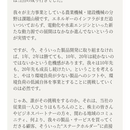
我々が主力事業としている農業機械・建設機械の分
野は課題山積です。エネルギーのインフラがまだ追
いついておらず、電動化や水素エンジンといった新
たな動力源での展開はなかなか進んでないというの
が実情です。
ですが、今、そういった製品開発に取り組まなけれ
ば、1年、2年は勝てても、10年、20年は続かないの
ではないかという危機感があります。我々は10年先
も、20年先も成長し続けたい。ということを考える
と、やはり環境負荷が少ない製品へのシフトや、環
境負荷の低減自体を事業とすることに挑戦していく
のは必然です。
じゃあ、誰がその挑戦をするのか。それは、当社の
従業員一人ひとりはもちろんのこと、株主の皆さん
やビジネスパートナーの方々、関わる地域のコミュ
ニティ、何より、我々の製品・サービスを買ってく
ださる顧客、そういった“ステークホルダー”に直接