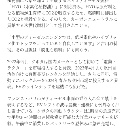
植物油に水素を加えて生成するバイオディーゼル燃料
「HVO（水素化植物油）」に対応済み。HVOは原材料と
なる植物が生育時にCO2を吸収するため、燃焼時に排出し
たCO2と相殺できる。そのため、カーボンニュートラルに
貢献する次世代燃料として注目されている。
「小型のディーゼルエンジンでは、低炭素化やハイブリッ
ド化でトップを走っていると自負しています」と吉川取締
役。その目線は「脱化石燃料」にも向かう。
2022年9月、クボタは国内メーカーとして初めて「電動ト
ラクター」を市場投入すると発表。2023年4月より欧州自
治体向けに有償長期レンタルを開始した。さらに同年、電
動ミニバックホーを2024年春から欧州市場に投入すると発
表。EVのラインナップを建機にも広げた。
フランス・パリ市がディーゼル車両の乗り入れ全面禁止を
表明するなど、EVシフトの波は農機・建機にも例外なく押
し寄せている。クボタの電動トラクターは1時間の急速充電
で平均3～4時間の連続稼働が可能な大容量バッテリーを搭
載。午前中に消費したバッテリーを昼休みに急速充電し、