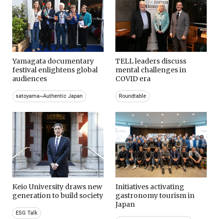
Yamagata documentary
TELL leaders discuss
festival enlightens global
mental challenges in
audiences
COVID era
satoyama~Authentic Japan
Roundtable
Keio University draws new
Initiatives activating
generation to build society
gastronomy tourism in
Japan
ESG Talk