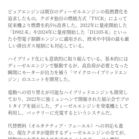
ピュアエンジンは既存のディーゼルエンジンの低燃費化を
追求したもの。クボタ独自の燃焼方式「TVCR」によって
従来機より燃費を約5％改善した。2022年に量産開始した
「D902-K」や2024年に量産開始した「D1105-K」といっ
た小型電子制御エンジンに適用され、欧米や中国の最も厳
しい排出ガス規制にも対応している。
ハイブリッド化にも意欲的に取り組んでいる。基本的には
ディーゼルエンジンで駆動するが、高負荷が必要となった
瞬間にモーターが出力を補う「マイクロハイブリッドエン
ジン」のユニットを開発した。
電動への切り替えが可能なハイブリッドエンジンも開発し
ており、2022年に独ミュンヘンで開催された展示会でプロ
トタイプを展示した。ディーゼルエンジンを発電機として
利用し、バッテリーに充電するというシステムだ。
代替燃料（オルタナティブ・フューエル）への対応も進
む。現在クボタが提供するディーゼルエンジンの全てが、