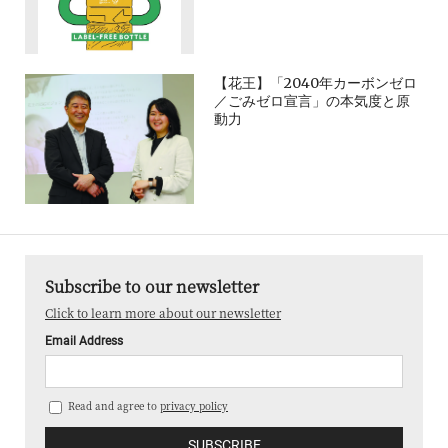
【花王】「2040年カーボンゼロ
／ごみゼロ宣言」の本気度と原
動力
Subscribe to our newsletter
Click to learn more about our newsletter
Email Address
Read and agree to
privacy policy