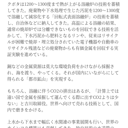
クボタは1200〜1300度まで熱が上がる溶融炉の技術を蓄積
してきた。廃棄物や下水処理で生じた汚泥を1200～1300度
で溶融して減容化する「回転式表面溶融炉」の技術を蓄積
し、自治体などに納入してきた。高温による溶融の結果、
通常の焼却炉では分離できないものを回収できる技術を活
かして、下水汚泥から肥料となるリンや、従来はリサイク
ルが困難で焼却・埋立処分されていた電子機器や自動車の
リサイクル残渣などの廃棄物からも有価金属を回収する実
証実験を進めている。
銅などの金属資源は莫大な環境負荷をかけながら採掘さ
れ、海を渡り、やってくる。それが国内にいながらにして
得られる「都市鉱山」を実現する。
もちろん、溶融に伴うCO2の排出はあるが、「計算上では
遠い国で金属を採掘して運んでくる際に出すCO2よりは少
ない」と吉川取締役。世界へ向けて売れる技術として、国
内で磨きをかける。
上水から下水まで幅広く水関連の事業展開も行い、世界の
水インフラ構築にも貢献してきた。独自技術の水道管の