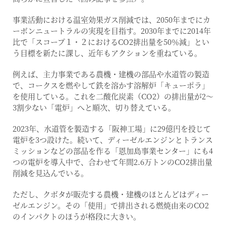
事業活動における温室効果ガス削減では、2050年までにカ
ーボンニュートラルの実現を目指す。2030年までに2014年
比で「スコープ１・２におけるCO2排出量を50％減」とい
う目標を新たに課し、近年もアクションを重ねている。
例えば、主力事業である農機・建機の部品や水道管の製造
で、コークスを燃やして鉄を溶かす溶解炉「キューポラ」
を使用している。これを二酸化炭素（CO2）の排出量が2～
3割少ない「電炉」へと順次、切り替えている。
2023年、水道管を製造する「阪神工場」に29億円を投じて
電炉を3つ設けた。続いて、ディーゼルエンジンとトランス
ミッションなどの部品を作る「恩加島事業センター」にも4
つの電炉を導入中で、合わせて年間2.6万トンのCO2排出量
削減を見込んでいる。
ただし、クボタが販売する農機・建機のほとんどはディー
ゼルエンジン。その「使用」で排出される燃焼由来のCO2
のインパクトのほうが格段に大きい。