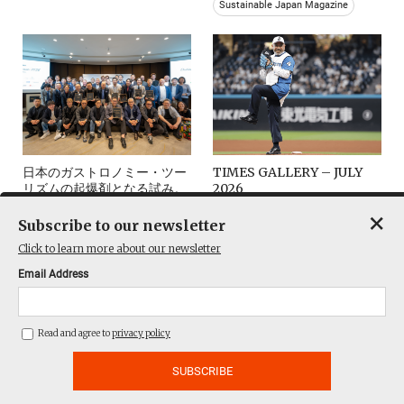
Sustainable Japan Magazine
日本のガストロノミー・ツー
TIMES GALLERY – JULY
リズムの起爆剤となる試み。
2026
×
日本語記事
Gallery
Subscribe to our newsletter
Click to learn more about our newsletter
Email Address
Read and agree to
privacy policy
‘Gakumon no Susume’
Roundtable #42 – Good