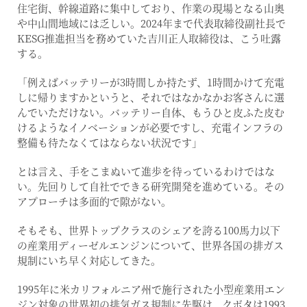
住宅街、幹線道路に集中しており、作業の現場となる山奥
や中山間地域には乏しい。2024年まで代表取締役副社長で
KESG推進担当を務めていた吉川正人取締役は、こう吐露
する。
「例えばバッテリーが3時間しか持たず、1時間かけて充電
しに帰りますかというと、それではなかなかお客さんに選
んでいただけない。バッテリー自体、もうひと皮ふた皮む
けるようなイノベーションが必要ですし、充電インフラの
整備も待たなくてはならない状況です」
とは言え、手をこまぬいて進歩を待っているわけではな
い。先回りして自社でできる研究開発を進めている。その
アプローチは多面的で隙がない。
そもそも、世界トップクラスのシェアを誇る100馬力以下
の産業用ディーゼルエンジンについて、世界各国の排ガス
規制にいち早く対応してきた。
1995年に米カリフォルニア州で施行された小型産業用エン
ジン対象の世界初の排気ガス規制に先駆け、クボタは1993