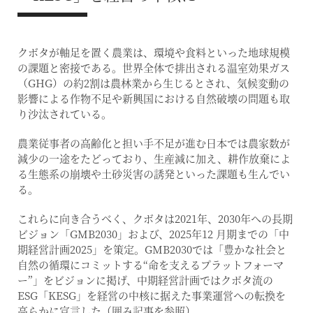
クボタが軸足を置く農業は、環境や食料といった地球規模
の課題と密接である。世界全体で排出される温室効果ガス
（GHG）の約2割は農林業から生じるとされ、気候変動の
影響による作物不足や新興国における自然破壊の問題も取
り沙汰されている。
農業従事者の高齢化と担い手不足が進む日本では農家数が
減少の一途をたどっており、生産減に加え、耕作放棄によ
る生態系の崩壊や土砂災害の誘発といった課題も生んでい
る。
これらに向き合うべく、クボタは2021年、2030年への長期
ビジョン「GMB2030」および、2025年12 月期までの「中
期経営計画2025」を策定。GMB2030では「豊かな社会と
自然の循環にコミットする“命を支えるプラットフォーマ
ー”」をビジョンに掲げ、中期経営計画ではクボタ流の
ESG「KESG」を経営の中核に据えた事業運営への転換を
高らかに宣言した（囲み記事を参照）。