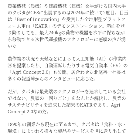
農業機械（農機）や建設機械（建機）を手がける国内大手
のクボタがCESに出展するのは2024年に続いて2度目。目玉
は「Best of Innovation」を受賞した全地形型プラットフ
ォーム車両「KATR」のデモンストレーション。斜面を登
り降りしても、最大240kgの荷物や機器を水平に保ちなが
ら移動できる次世代運搬機のテクノロジーに感嘆の声が湧
いた。
農作物の状況や天候などによって人工知能（AI）が作業内
容を提案したり、自動運転したりする電気自動車（EV）の
「Agri Concept 2.0」も公開。居合わせた北尾裕一社長は
多くの報道陣からのインタビューに応じた。
だが、クボタは最先端のテクノロジーを追求している会社
ではない。農家の「困りごと」をなんとか解決し、農業の
サステナビリティを追求した結果のKATRであり、Agri
Concept 2.0なのだ。
1890年の創業から現在に至るまで、クボタは「食料・水・
環境」にまつわる様々な製品やサービスを世に送り出して