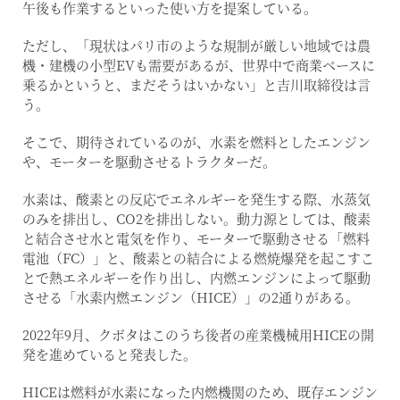
午後も作業するといった使い方を提案している。
ただし、「現状はパリ市のような規制が厳しい地域では農
機・建機の小型EVも需要があるが、世界中で商業ベースに
乗るかというと、まだそうはいかない」と吉川取締役は言
う。
そこで、期待されているのが、水素を燃料としたエンジン
や、モーターを駆動させるトラクターだ。
水素は、酸素との反応でエネルギーを発生する際、水蒸気
のみを排出し、CO2を排出しない。動力源としては、酸素
と結合させ水と電気を作り、モーターで駆動させる「燃料
電池（FC）」と、酸素との結合による燃焼爆発を起こすこ
とで熱エネルギーを作り出し、内燃エンジンによって駆動
させる「水素内燃エンジン（HICE）」の2通りがある。
2022年9月、クボタはこのうち後者の産業機械用HICEの開
発を進めていると発表した。
HICEは燃料が水素になった内燃機関のため、既存エンジン