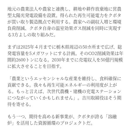
地元の農業法人や農家と連携し、耕地や耕作放棄地に営農
型太陽光発電設備を設置。得られた再生可能電力をクボタ
が買い取り製造拠点で利用する。農家への副収入増と環境
負荷削減、クボタ自身の温室効果ガス削減を同時に実現す
る3方よしの取り組みだ。
まずは2025年４月までに栃木県周辺の50カ所まで広げ、総
発電容量を5メガワットにする計画。そのCO2削減効果は年
間約2600トンになる。2030年までに売電収入を50億円規模
に拡大させることを目指す。
「農業というエッセンシャルな産業を維持し、食料確保に
貢献できる。我々も再生可能エネルギーの利用度が上が
る。もっと言えば、次世代農機・建機の充電ステーション
につながっていくかもしれません」。吉川取締役はそう期
待を寄せる。
もう一つ、期待を高める新事業が、クボタが誇る「溶融
炉」を活用した資源循環のプロジェクトだ。