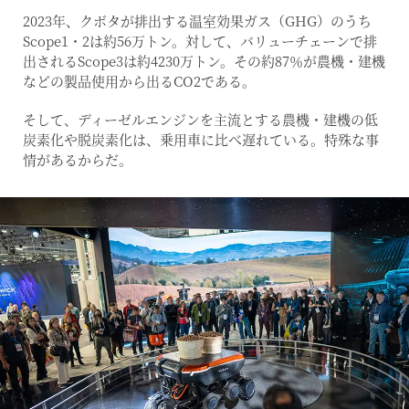
2023年、クボタが排出する温室効果ガス（GHG）のうち
Scope1・2は約56万トン。対して、バリューチェーンで排
出されるScope3は約4230万トン。その約87％が農機・建機
などの製品使用から出るCO2である。
そして、ディーゼルエンジンを主流とする農機・建機の低
炭素化や脱炭素化は、乗用車に比べ遅れている。特殊な事
情があるからだ。