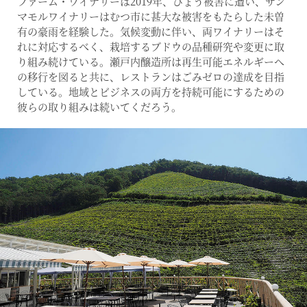
ファーム・ワイナリーは2019年、ひょう被害に遭い、サン
マモルワイナリーはむつ市に甚大な被害をもたらした未曽
有の豪雨を経験した。気候変動に伴い、両ワイナリーはそ
れに対応するべく、栽培するブドウの品種研究や変更に取
り組み続けている。瀬戸内醸造所は再生可能エネルギーへ
の移行を図ると共に、レストランはごみゼロの達成を目指
している。地域とビジネスの両方を持続可能にするための
彼らの取り組みは続いてくだろう。