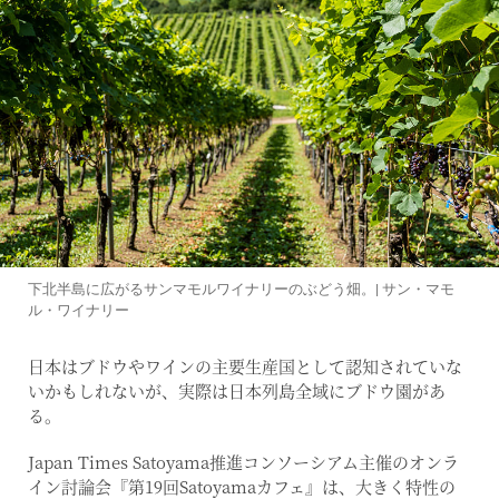
下北半島に広がるサンマモルワイナリーのぶどう畑。| サン・マモ
ル・ワイナリー
日本はブドウやワインの主要生産国として認知されていな
いかもしれないが、実際は日本列島全域にブドウ園があ
る。
Japan Times Satoyama推進コンソーシアム主催のオンラ
イン討論会『第19回Satoyamaカフェ』は、大きく特性の