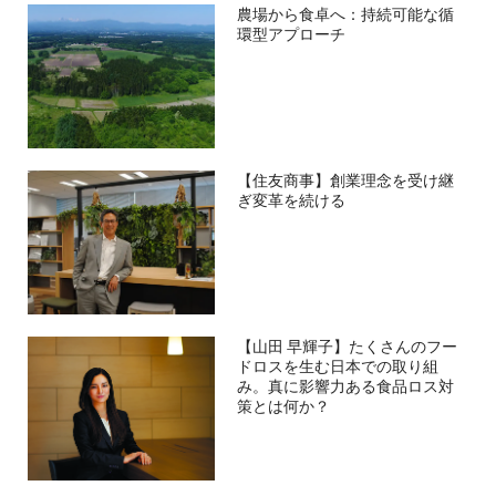
農場から食卓へ：持続可能な循
環型アプローチ
【住友商事】創業理念を受け継
ぎ変革を続ける
【山田 早輝子】たくさんのフー
ドロスを生む日本での取り組
み。真に影響力ある食品ロス対
策とは何か？