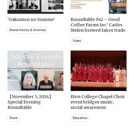
‘Gakumon no Susume’
Roundtable #42 – Good
Coffee Farms Inc.’ Carlos
Melen brewed fairer trade
Brand history & Archives
Video
【November 5, 2024】
Eton College Chapel Choir
Special Evening
event bridges music,
Roundtable
social awareness
Event
Education