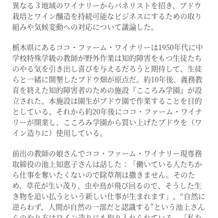
異なる３地域のワイナリーからパネリストを招き、ブドウ
栽培とワイン醸造を持続可能なビジネスにするための取り
組みや気候変動への対応について議論した。
栃木県にあるココ・ファーム・ワイナリーは1950年代に中
学校特殊学級の教師が野外作業は知的障害をもつ生徒たち
のやる気を引き出し喜びを与えるだろうと期待して、生徒
らと一緒に開墾したブドウ畑が原点だ。約10年後、義務教
育を終えた知的障害者のための施設『こころみ学園』が設
立された。本施設は園生がブドウ園で作業することを目的
としている。それから約20年後にココ・ファーム・ワイナ
リーが開業し、こころみ学園から買い上げたブドウを（ワ
イン造りに）使用している。
前出の教師の娘さんでココ・ファーム・ワイナリー現専務
取締役の池上知恵子さんは話した：「働いている人たちか
ら仕事を奪いたくないので除草剤は撒きません。そのた
め、草花が生い茂り、虫や鳥が飛び回るので、そうした生
き物を追い払うという新しい仕事が生まれます」。“自然に
逆らわず、人間が自然の一部だと認識する”という池上さん
らのやり方はワイン造りにも取り入れられている。「私た