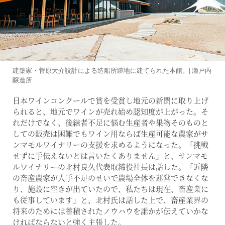
建築家・菅原大介設計による造船所跡地に建てられた本館。| 瀬戸内
醸造所
日本ワインコンクールで賞を受賞し地元の新聞に取り上げ
られると、地元でワインが売れ始め認知度が上がった。そ
れだけでなく、後継者不足に悩む生産者や果物そのものと
しての販売は困難でもワイン用ならば生産可能な農家がサ
ンマモルワイナリーの支援を求めるようになった。「挑戦
せずに手伝えないとは言いたくありません」と、サンマモ
ルワイナリーの北村良久代表取締役社長は話した。「近隣
の畜産農家が人手不足のせいで農場全体を運営できなくな
り、施設に空きが出ていたので、私たちは現在、畜産業に
も従事しています」と、北村氏は話した上で、畜産業界の
将来のためには蓄積されたノウハウを誰かが伝えていかな
ければならないと強く主張した。