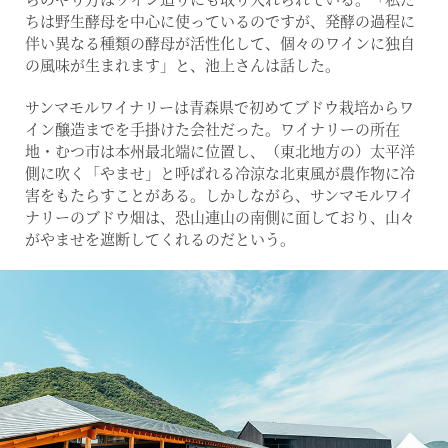
ちは野生酵母を中心に使っているのですが、発酵の過程に
伴い異なる種類の酵母が活性化して、個々のワインに独自
の風味が生まれます」と、池上さんは話した。
サンマモルワイナリーは青森県で初めてブドウ栽培からワ
イン醸造までを手掛けた会社だった。ワイナリーの所在
地・むつ市は本州最北端に位置し、（東北地方の）太平洋
側に吹く「やませ」と呼ばれる冷涼な北東風が農作物に冷
害をもたらすことがある。しかしながら、サンマモルワイ
ナリーのブドウ畑は、恐山連山の南側に面しており、山々
がやませを遮断してくれるのだという。