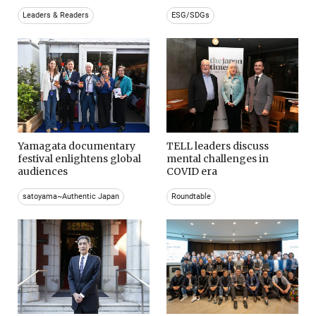
Leaders & Readers
ESG/SDGs
Yamagata documentary
TELL leaders discuss
festival enlightens global
mental challenges in
audiences
COVID era
satoyama~Authentic Japan
Roundtable