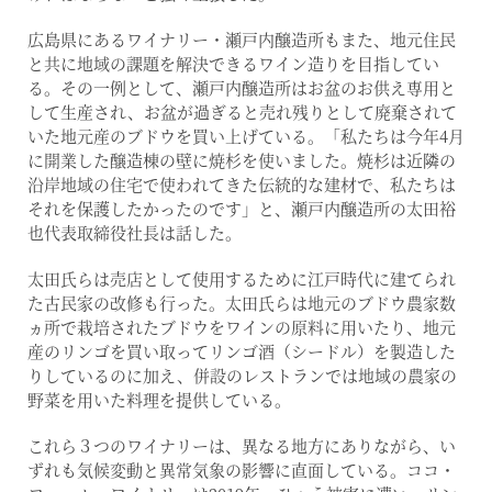
広島県にあるワイナリー・瀬戸内醸造所もまた、地元住民
と共に地域の課題を解決できるワイン造りを目指してい
る。その一例として、瀬戸内醸造所はお盆のお供え専用と
して生産され、お盆が過ぎると売れ残りとして廃棄されて
いた地元産のブドウを買い上げている。「私たちは今年4月
に開業した醸造棟の壁に焼杉を使いました。焼杉は近隣の
沿岸地域の住宅で使われてきた伝統的な建材で、私たちは
それを保護したかったのです」と、瀬戸内醸造所の太田裕
也代表取締役社長は話した。
太田氏らは売店として使用するために江戸時代に建てられ
た古民家の改修も行った。太田氏らは地元のブドウ農家数
ヵ所で栽培されたブドウをワインの原料に用いたり、地元
産のリンゴを買い取ってリンゴ酒（シードル）を製造した
りしているのに加え、併設のレストランでは地域の農家の
野菜を用いた料理を提供している。
これら３つのワイナリーは、異なる地方にありながら、い
ずれも気候変動と異常気象の影響に直面している。ココ・