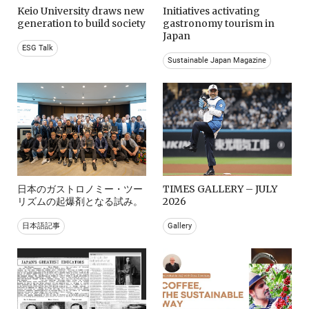
Keio University draws new
Initiatives activating
generation to build society
gastronomy tourism in
Japan
ESG Talk
Sustainable Japan Magazine
日本のガストロノミー・ツー
TIMES GALLERY – JULY
リズムの起爆剤となる試み。
2026
日本語記事
Gallery