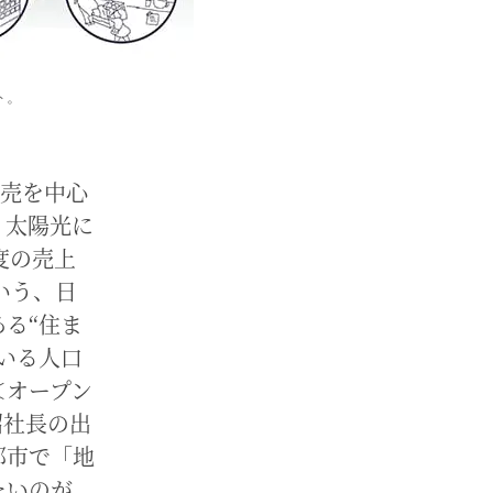
ト。
販売を中心
、太陽光に
度の売上
いう、日
る“住ま
いる人口
＜オープン
昭社長の出
都市で「地
たいのが、