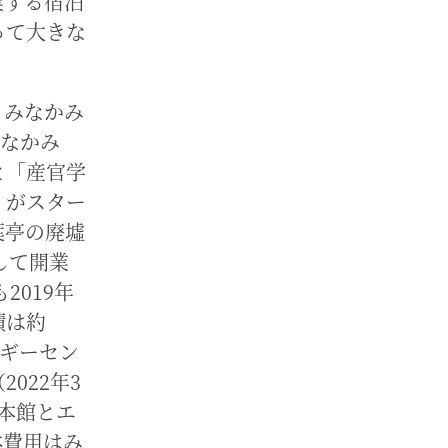
業する宿泊
って大きな
、みなかみ
みなかみ
と「産官学
」がスター
葉亭の廃墟
して開業
2019年
積は約
ルギーセン
022年3
ら本館とエ
体費用はみ