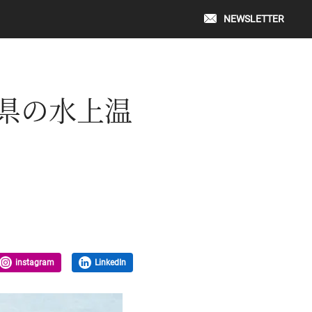
NEWSLETTER
県の水上温
instagram
LinkedIn