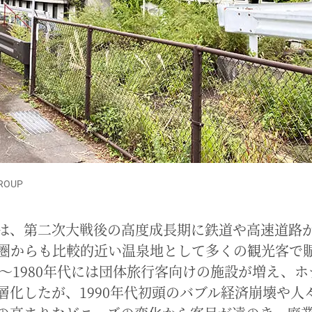
GROUP
は、第二次大戦後の高度成長期に鉄道や高速道路
圏からも比較的近い温泉地として多くの観光客で
70～1980年代には団体旅行客向けの施設が増え、
層化したが、1990年代初頭のバブル経済崩壊や人