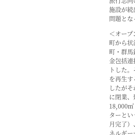
旅行志向
施設が続
問題とな
＜オープ
町から状
町・群馬
金包括連
トした。
を再生す
したがそ
に閉業、
18,00
ターとい
月完了）
ネルギー