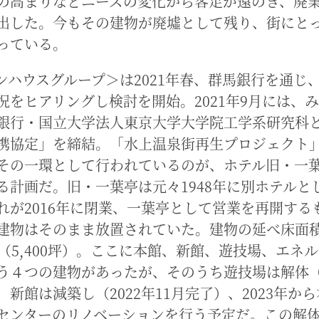
の高まりなどニーズの変化から客足が遠のき、廃
出した。今もその建物が廃墟として残り、街にと
っている。
ンハウスグループ＞は2021年春、群馬銀行を通じ
況をヒアリングし検討を開始。2021年9月には、
銀行・国立大学法人東京大学大学院工学系研究科
携協定」を締結。「水上温泉街再生プロジェクト
その一環として行われているのが、ホテル旧・一
る計画だ。旧・一葉亭は元々1948年に別ホテルと
れが2016年に閉業、一葉亭として営業を再開するも
建物はそのまま放置されていた。建物の延べ床面
0㎡（5,400坪）。ここに本館、新館、遊技場、エネ
う４つの建物があったが、そのうち遊技場は解体（2
、新館は減築し（2022年11月完了）、2023年か
センターのリノベーションを行う予定だ。この解