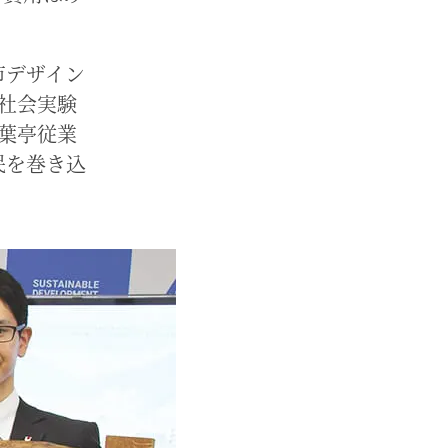
市デザイン
社会実験
葉亭従業
民を巻き込