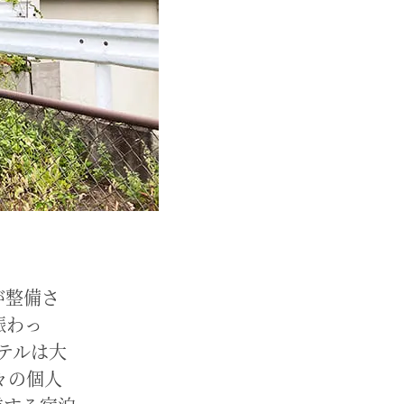
が整備さ
賑わっ
ホテルは大
々の個人