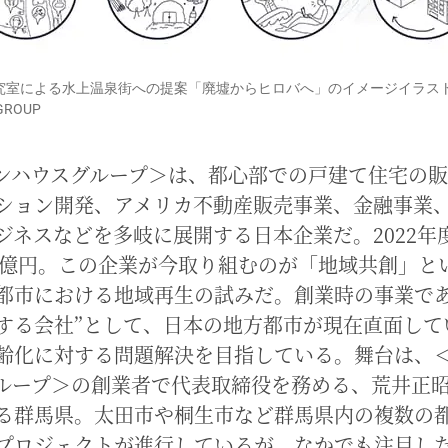
究室による水上温泉街への提案「廃墟からヒロバへ」のイメージイラス
GROUP
ンハウスグループ＞は、都心部での戸建て住宅の
ション開発、アメリカ不動産販売事業、金融事業
ジネスなどを多岐に展開する日本企業だ。2022年
26億円。この企業が今取り組むのが「地域共創」と
都市における地域再生の試みだ。創業時の事業であ
する会社”として、日本の地方都市が現在直面して
齢化に対する問題解決を目指している。舞台は、
ループ＞の創業者で代表取締役を務める、荒井正
る群馬県。太田市や桐生市など群馬県内の複数の
プロジェクトが進行しているが、なかでも注目し