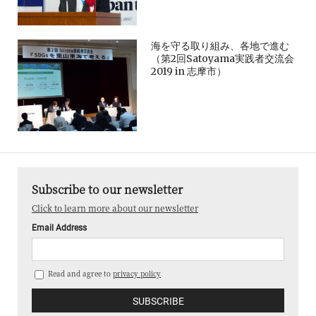
海を守る取り組み、各地で進む
（第2回Satoyama実践者交流会
2019 in 志摩市）
Subscribe to our newsletter
Click to learn more about our newsletter
Email Address
Read and agree to
privacy policy