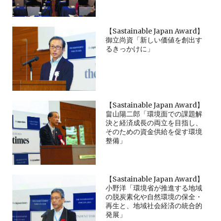
【Sastainable Japan Award】
御立尚資「新しい価値を創出す
るきっかけに」
【Sastainable Japan Award】
畠山陽二郎「環境面での課題解
決と経済成長の両立を目指し、
そのための資金供給を促す環境
整備」
【Sastainable Japan Award】
小野洋「環境省が推進する地域
の脱炭素化や自然環境の保全・
再生と、地域社会経済の統合的
発展」