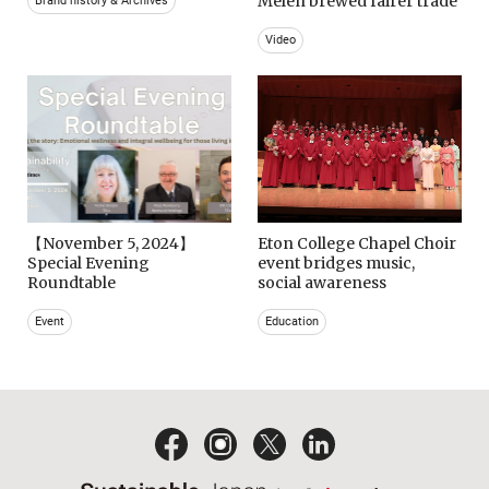
Melen brewed fairer trade
Brand history & Archives
Video
【November 5, 2024】
Eton College Chapel Choir
Special Evening
event bridges music,
Roundtable
social awareness
Event
Education