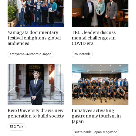
Yamagata documentary
TELL leaders discuss
festival enlightens global
mental challenges in
audiences
COVID era
satoyama~Authentic Japan
Roundtable
Keio University draws new
Initiatives activating
generation to build society
gastronomy tourism in
Japan
ESG Talk
Sustainable Japan Magazine