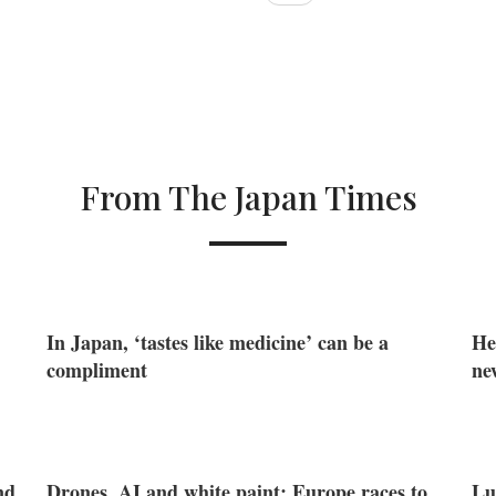
From The Japan Times
In Japan, ‘tastes like medicine’ can be a
He
compliment
ne
nd
Drones, AI and white paint: Europe races to
Lu