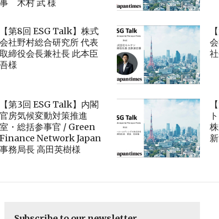
事 木村 武 様
【第8回 ESG Talk】株式
【
会社野村総合研究所 代表
会
取締役会長兼社長 此本臣
社
吾様
【第3回 ESG Talk】内閣
【
官房気候変動対策推進
ト
室・総括参事官 / Green
株
Finance Network Japan
新
事務局長 高田英樹様
Subscribe to our newsletter