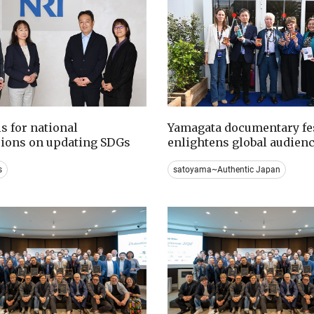
ls for national
Yamagata documentary fes
sions on updating SDGs
enlightens global audien
s
satoyama~Authentic Japan