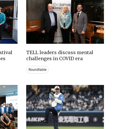
tival
TELL leaders discuss mental
ces
challenges in COVID era
Roundtable