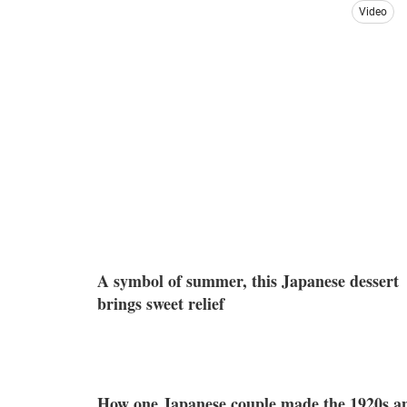
Video
A symbol of summer, this Japanese dessert
brings sweet relief
How one Japanese couple made the 1920s a