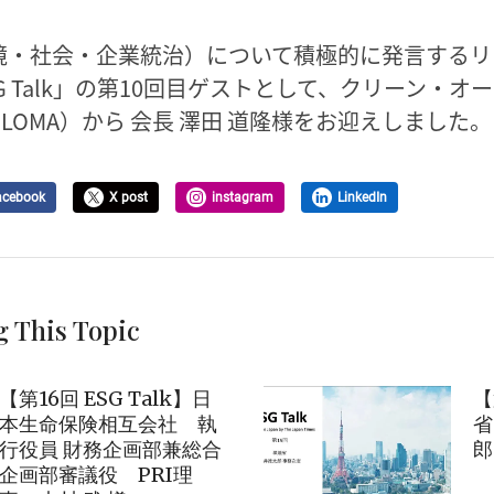
環境・社会・企業統治）について積極的に発言する
G Talk」の第10回目ゲストとして、クリーン・オ
LOMA）から 会長 澤田 道隆様をお迎えしました。
acebook
X post
instagram
LinkedIn
g This Topic
【第16回 ESG Talk】日
【
本生命保険相互会社 執
省
行役員 財務企画部兼総合
郎
企画部審議役 PRI理