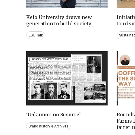
Keio University draws new
Initiat
generation to build society
tourism
ESG Talk
Sustaina
‘Gakumon no Susume’
Roundta
Farms I
Brand history & Archives
fairer 