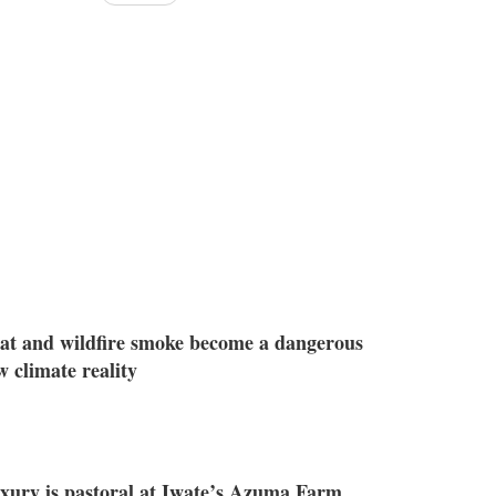
at and wildfire smoke become a dangerous
w climate reality
xury is pastoral at Iwate’s Azuma Farm