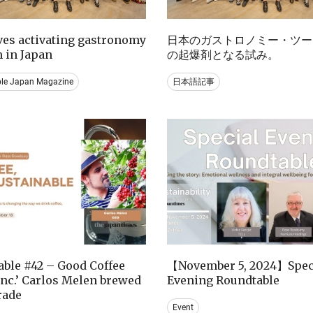
ives activating gastronomy
日本のガストロノミー・ツー
 in Japan
の起爆剤となる試み。
ble Japan Magazine
日本語記事
ble #42 – Good Coffee
【November 5, 2024】Spec
nc.’ Carlos Melen brewed
Evening Roundtable
trade
Event