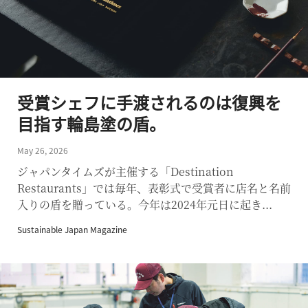
受賞シェフに手渡されるのは復興を
目指す輪島塗の盾。
May 26, 2026
ジャパンタイムズが主催する「Destination
Restaurants」では毎年、表彰式で受賞者に店名と名前
入りの盾を贈っている。今年は2024年元日に起き...
Sustainable Japan Magazine