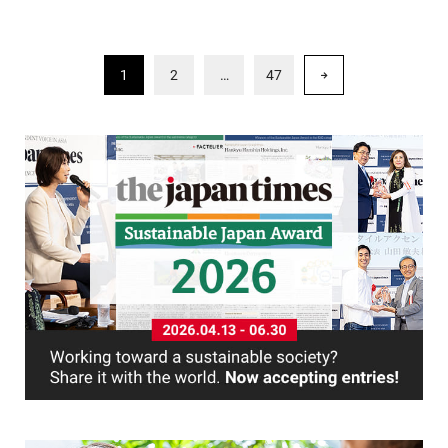
1
2
…
47