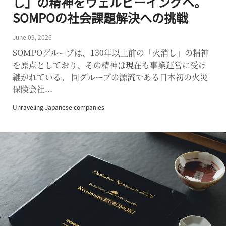
し」の精神をウェルビーイングへ。
SOMPOの社会課題解決への挑戦
June 09, 2026
SOMPOグループは、130年以上前の「火消し」の精神
を原点としており、その精神は現在も事業運営に受け
継がれている。 同グループの源流である日本初の火災
保険会社...
Unraveling Japanese companies