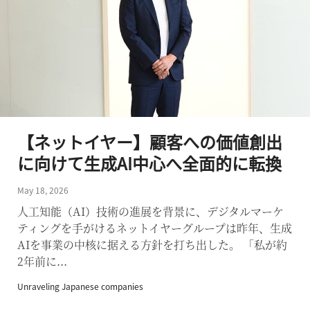
【ネットイヤー】顧客への価値創出
に向けて生成AI中心へ全面的に転換
May 18, 2026
人工知能（AI）技術の進展を背景に、デジタルマーケ
ティングを手がけるネットイヤーグループは昨年、生成
AIを事業の中核に据える方針を打ち出した。 「私が約
2年前に...
Unraveling Japanese companies