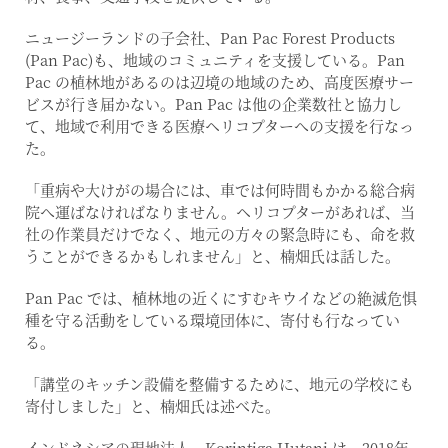
ニュージーランドの子会社、Pan Pac Forest Products
(Pan Pac)も、地域のコミュニティを支援している。Pan
Pac の植林地があるのは辺境の地域のため、高度医療サー
ビスが行き届かない。Pan Pac は他の企業数社と協力し
て、地域で利用できる医療ヘリコプターへの支援を行なっ
た。
「重病や大けがの場合には、車では何時間もかかる総合病
院へ運ばなければなりません。ヘリコプターがあれば、当
社の作業員だけでなく、地元の方々の緊急時にも、命を救
うことができるかもしれません」と、楠畑氏は話した。
Pan Pac では、植林地の近くにすむキウイなどの絶滅危惧
種を守る活動をしている環境団体に、寄付も行なってい
る。
「講堂のキッチン設備を整備するために、地元の学校にも
寄付しました」と、楠畑氏は述べた。
インドネシアの現地法人、Korintiga Hutani は、2018年