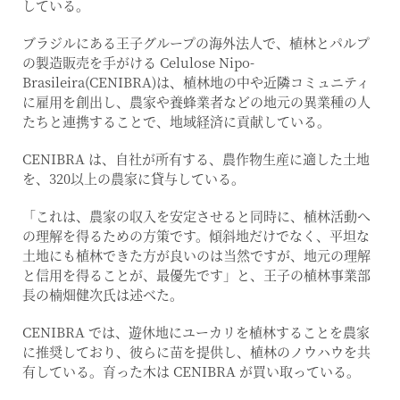
している。
ブラジルにある王子グループの海外法人で、植林とパルプ
の製造販売を手がける Celulose Nipo-
Brasileira(CENIBRA)は、植林地の中や近隣コミュニティ
に雇用を創出し、農家や養蜂業者などの地元の異業種の人
たちと連携することで、地域経済に貢献している。
CENIBRA は、自社が所有する、農作物生産に適した土地
を、320以上の農家に貸与している。
「これは、農家の収入を安定させると同時に、植林活動へ
の理解を得るための方策です。傾斜地だけでなく、平坦な
土地にも植林できた方が良いのは当然ですが、地元の理解
と信用を得ることが、最優先です」と、王子の植林事業部
長の楠畑健次氏は述べた。
CENIBRA では、遊休地にユーカリを植林することを農家
に推奨しており、彼らに苗を提供し、植林のノウハウを共
有している。育った木は CENIBRA が買い取っている。