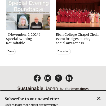
【November 5, 2024】
Eton College Chapel Choir
Special Evening
event bridges music,
Roundtable
social awareness
Event
Education
×
Subscribe to our newsletter
EMAIL NEWSLETTERS
CONTACT
PRIVACY POLICY
Click to learn more about our newsletter