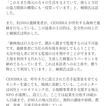
「これもまた地元の方々の生活を支えていて、彼らと当社
の協力関係の構築にも一役買っています」と、楠畑氏は話
した。
また、約200の養蜂業者が、CENIBRA が所有する森林で養
蜂を行なっている。この協業の主目的は、安全性の向上だ
と楠畑氏は明かした。
「植林地は巨大なので、隅から隅まで監視するのは不可能
です。養蜂業者に当社の所有地を利用してもらうことで、
火災や侵入者に対する監視の目を増やすことができます。
土地を利用する代わりに、生産した蜂蜜の５パーセントを
納めてもらっています。これは来訪者へのお土産や、贈り
物として利用しています」と、楠畑氏は語った。
CENIBRA は、昨年８月に設立された若手起業家を育てる
センターを通じても、地域に貢献している。このセンター
は同社とベロオリエンテ市、小規模事業者を支援する地元
NPO が連携し、設立した。ここでは起業を目指す18歳か
ら25歳まで、計80人の地元住民に、無料の講座や研修、教
材、食事、交通手段を提供している。