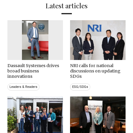
Latest articles
Dassault Systemes drives
NRI calls for national
broad business
discussions on updating
innovations
SDGs
Leaders & Readers
ESG/SDGs