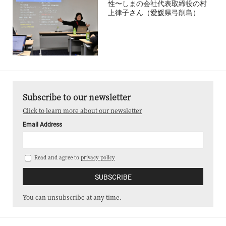
性〜しまの会社代表取締役の村
上律子さん（愛媛県弓削島）
Subscribe to our newsletter
Click to learn more about our newsletter
Email Address
Read and agree to
privacy policy
You can unsubscribe at any time.