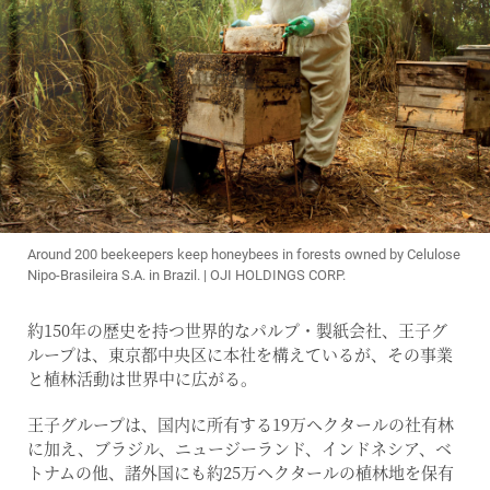
Around 200 beekeepers keep honeybees in forests owned by Celulose
Nipo-Brasileira S.A. in Brazil. | OJI HOLDINGS CORP.
約150年の歴史を持つ世界的なパルプ・製紙会社、王子グ
ループは、東京都中央区に本社を構えているが、その事業
と植林活動は世界中に広がる。
王子グループは、国内に所有する19万ヘクタールの社有林
に加え、ブラジル、ニュージーランド、インドネシア、ベ
トナムの他、諸外国にも約25万ヘクタールの植林地を保有