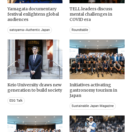
Yamagata documentary
TELL leaders discuss
festival enlightens global
mental challenges in
audiences
COVID era
satoyama~Authentic Japan
Roundtable
Keio University draws new
Initiatives activating
generation to build society
gastronomy tourism in
Japan
ESG Talk
Sustainable Japan Magazine