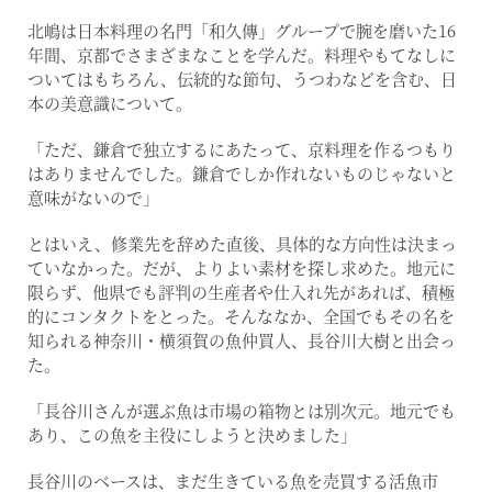
北嶋は日本料理の名門「和久傳」グループで腕を磨いた16
年間、京都でさまざまなことを学んだ。料理やもてなしに
ついてはもちろん、伝統的な節句、うつわなどを含む、日
本の美意識について。
「ただ、鎌倉で独立するにあたって、京料理を作るつもり
はありませんでした。鎌倉でしか作れないものじゃないと
意味がないので」
とはいえ、修業先を辞めた直後、具体的な方向性は決まっ
ていなかった。だが、よりよい素材を探し求めた。地元に
限らず、他県でも評判の生産者や仕入れ先があれば、積極
的にコンタクトをとった。そんななか、全国でもその名を
知られる神奈川・横須賀の魚仲買人、長谷川大樹と出会っ
た。
「長谷川さんが選ぶ魚は市場の箱物とは別次元。地元でも
あり、この魚を主役にしようと決めました」
長谷川のベースは、まだ生きている魚を売買する活魚市