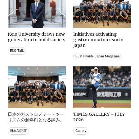
Keio University draws new
Initiatives activating
generation to build society
gastronomy tourism in
Japan
ESG Talk
Sustainable Japan Magazine
日本のガストロノミー・ツー
TIMES GALLERY – JULY
リズムの起爆剤となる試み。
2026
日本語記事
Gallery