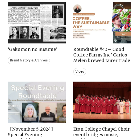
‘Gakumon no Susume’
Roundtable #42 – Good
Coffee Farms Inc.’ Carlos
Melen brewed fairer trade
Brand history & Archives
Video
【November 5, 2024】
Eton College Chapel Choir
Special Evening
event bridges music,