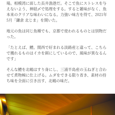
場。相模湾に面した長井漁港だ。そこで魚にストレスを与
えないよう、神経〆で処理をする。すると雑味がなく、魚
本来のクリアな味わいになる。力強い味方を得て、2021年
5月「鎌倉 北じま」を開いた。
地元の魚は同じ魚種でも、京都で使われるものとは別物だ
った。
「たとえば、鱧。関西で好まれる淡路産と違って、こちら
で獲れるものはイカを餌にしているので、風味が異なるん
です」
そんな鱧を北嶋はすり身にし、三浦半島産の玉ねぎと合わ
せて煮物椀に仕上げる。ムダをできる限り省き、素材の持
ち味を全面に引き出す、北嶋の味だ。