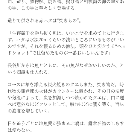
司、造り、煮物椀、焼き物、揚げ物と相模湾の海の幸があ
の手、この手と華々しく登場する。
造りで供される赤ハタは“突きもの”。
「生存競争を勝ち抜く魚は、いいエサを求めて上に行きま
す。ハタは水深20mくらいの浅いところにいるものがいい
のですが、それを獲るための漁法、頭をひと突きする“ヘッ
ドショット”で仕留めたものが一番おいしいんです」
長谷川からは魚とともに、その魚がなぜおいしいのか、と
いう知識も仕入れる。
コースに華を添える炭火焼きのクエもまた、突き物だ。時
代物の鎌倉彫の火鉢がカウンターに置かれ、その日の湿度
や気温によって、炭を加減しつつ焼かれたクエは、口に運
べば意外なほどフワッとして、噛むほどに濃く深く、旨味
の濃度を増していく。
日を追うごとに地魚愛が強まる北嶋は、鎌倉名物のしらす
は使わない。