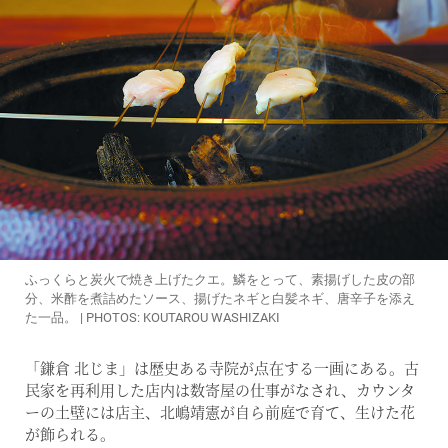
ふっくらと炭火で焼き上げたクエ。鱗をとって、素揚げした皮の部
分、米酢を煮詰めたソース、揚げたネギと白髪ネギ、唐辛子を添え
た一品。 | PHOTOS: KOUTAROU WASHIZAKI
「鎌倉 北じま」は歴史ある寺院が点在する一画にある。古
民家を再利用した店内は数寄屋の仕事がなされ、カウンタ
ーの土壁には店主、北嶋靖憲が自ら前庭で育て、生けた花
が飾られる。