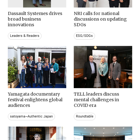
Dassault Systemes drives
NRI calls for national
broad business
discussions on updating
innovations
SDGs
Leaders & Readers
ESG/SDGs
Yamagata documentary
TELL leaders discuss
festival enlightens global
mental challenges in
audiences
COVID era
satoyama~Authentic Japan
Roundtable