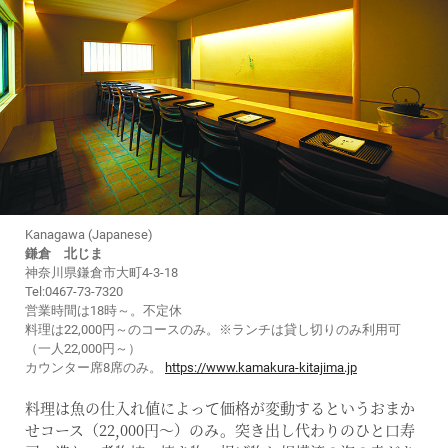
Kanagawa (Japanese)
鎌倉 北じま
神奈川県鎌倉市大町4-3-18
Tel:0467-73-7320
営業時間は18時～。不定休
料理は22,000円～のコースのみ。※ランチは貸し切りのみ利用可
（一人22,000円～）
カウンター席8席のみ。
https://www.kamakura-kitajima.jp
料理は魚の仕入れ値によって価格が変動するというおまか
せコース（22,000円〜）のみ。突き出し代わりのひと口寿