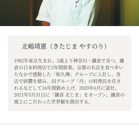
北嶋靖憲（きたじま やすのり）
1982年東京生まれ、2歳より神奈川・鎌倉で育つ。鎌
倉の日本料理店で2年間修業。京都の名店を食べ歩い
たなかで感動した「和久傳」グループに入社し、各
店で研鑽を積み、同グループ「丹」の料理長を任さ
れるなどして16年間勤め上げ、2020年6月に退社。
2021年5月31日に「鎌倉 北じま」をオープン。鎌倉の
風土にこだわった世界観を創出する。