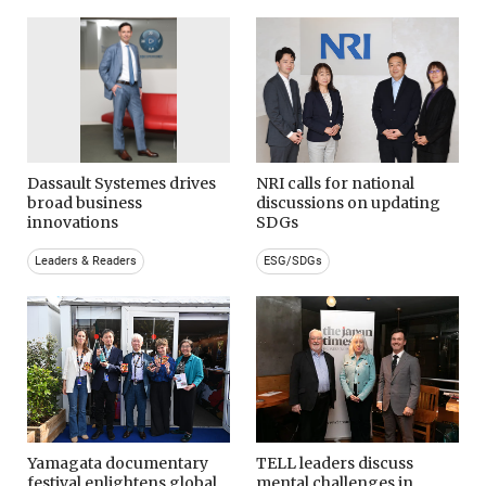
Dassault Systemes drives
NRI calls for national
broad business
discussions on updating
innovations
SDGs
Leaders & Readers
ESG/SDGs
Yamagata documentary
TELL leaders discuss
festival enlightens global
mental challenges in