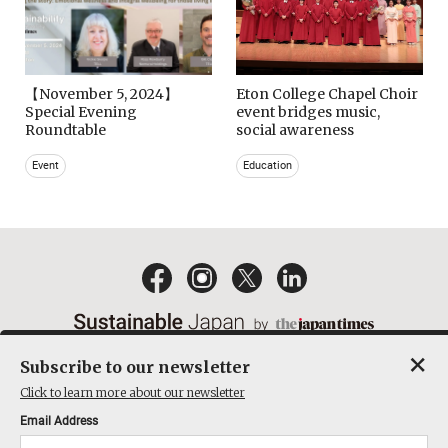
【November 5, 2024】
Eton College Chapel Choir
Special Evening
event bridges music,
Roundtable
social awareness
Event
Education
×
Subscribe to our newsletter
EMAIL NEWSLETTERS
CONTACT
PRIVACY POLICY
Click to learn more about our newsletter
TERMS OF SERVICE
Email Address
ACT ON SPECIFIED COMMERCIAL TRANSACTIONS
COMPANY