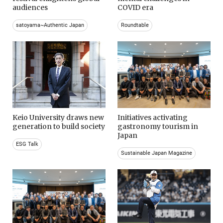
audiences
COVID era
satoyama~Authentic Japan
Roundtable
Keio University draws new
Initiatives activating
generation to build society
gastronomy tourism in
Japan
ESG Talk
Sustainable Japan Magazine