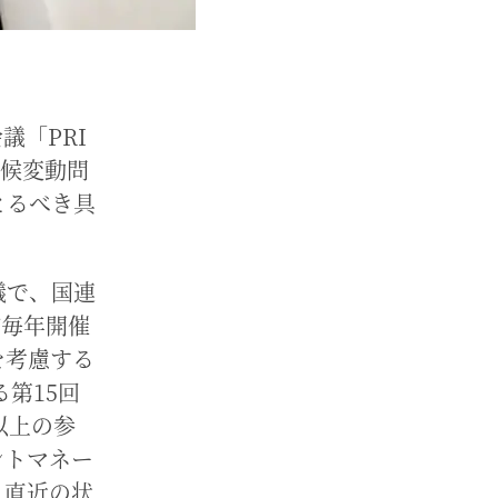
議「PRI
気候変動問
とるべき具
議で、国連
が毎年開催
を考慮する
第15回
以上の参
ントマネー
、直近の状