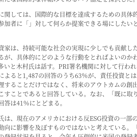
に関しては、国際的な目標を達成するための具体
参加者に「」対して何らか提案できる場にしたい
資家は、持続可能な社会の実現に少しでも貢献し
るが、具体的にどのような行動をとればよいのか
多いと木村氏は話す。PRI署名機関に対して行わ
によると1,487の回答のうち63％が、責任投資とは
理することだけではなく、将来のアウトカムの創
こすことであると回答している。なお、「既に取
回答は41％にとどまる。
氏は、現在のアメリカにおける反ESG投資の一部
動向に影響を及ぼすものではないと考えている。
の登録状況を見ると、今年も圧倒的に米国の登録