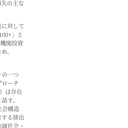
損失の主な
業に対して
100+」と
、機関投資
ため、
ンの一つ
プローチ
oach）は存在
と話す。
社会構造
有する排出
地域社会・