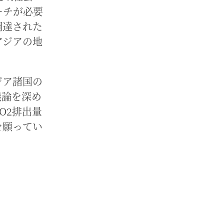
ーチが必要
調達された
アジアの地
ジア諸国の
議論を深め
O2排出量
を願ってい