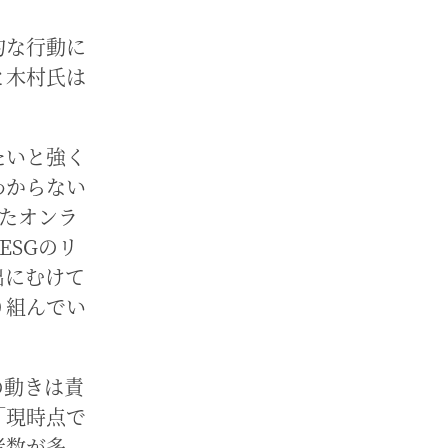
的な行動に
と木村氏は
たいと強く
わからない
れたオンラ
ESGのリ
出にむけて
り組んでい
の動きは責
「現時点で
者数が多