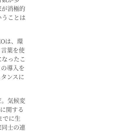
家が消極的
いうことは
EOは、環
う言葉を使
になったこ
ドの導入を
スタンスに
だ。気候変
性に関する
までに生
家同士の連