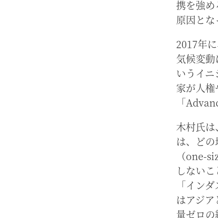
携を強め
原因とな
2017
気候変動に
いうイニ
家が人権
「Adv
木村氏は
は、どの
（one-siz
しないこ
「インダ
はアジア
量ゼロの