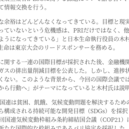
て情報交換を行う。
な余裕はどんどんなくなってきている。目標と現
っていないという危機感は、PRIだけではなく、
ようになってきている」と日本生命執行役員の木
生命は東京大会のリードスポンサーを務める。
に関する一連の国際目標が採択された後、金融機
ガスの排出量削減目標を公表した。しかし、進捗
くない。このような背景から、今回の国際会議で
から行動へ」がテーマになっていると木村氏は説
年、国連は貧困、飢餓、気候変動問題を解決するための
ら構成される持続可能な開発目標（SDGs）を採択
1回国連気候変動枠組み条約締結国会議（COP21）
新たな国際的な枠組みであるパリ協定を採択した