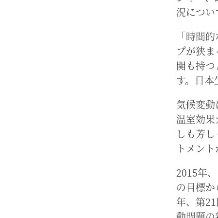
況につい
「時間的
プが狭ま
関も持つ
す。日本
気候変動
温室効果
しも芳し
トメント
2015
の目標か
年、第2
動問題の