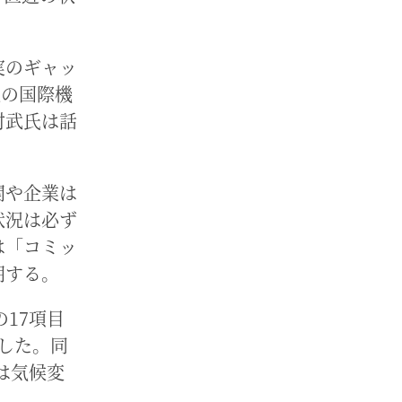
実のギャッ
他の国際機
村武氏は話
関や企業は
状況は必ず
は「コミッ
明する。
17項目
した。同
は気候変
。