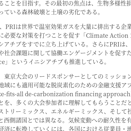
ることを目指す。その最初の焦点は、生物多様性
っている森林破壊と土壌の劣化である。
年に、PRIは世界で温室効果ガスを大量に排出する企
必要な対策を打つことを促す「Climate Action 
シアチブをすでに立ち上げている。さらにPRIは
や社会課題に関して協働エンゲージメントを促す
ance」というイニシアチブも推進している。
、東京大会のリードスポンサーとしてのミッショ
地域にも適用可能な脱炭素化のための金融支援ア
e-fits-all de-carbonization financing appr
とを、多くの大会参加者に理解してもらうことだ
ストリーミックス、エネルギーミックス、そして
と西側諸国とでは異なる。気候変動への耐久性を
経済に転換していくには、各国における従業員・