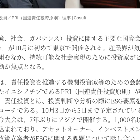
／PRI（国連責任投資原則）理事 | Cosufi
環境、社会、ガバナンス）投資に関する主要な国際会
rson」が10月に初めて東京で開催される。産業界が
組むなか、持続可能な社会実現のために投資家が
動が焦点となる。
は、責任投資を推進する機関投資家等のための会
たイニシアチブであるPRI（国連責任投資原則）
。責任投資とは、投資判断や分析の際にESG要素
ローチである。10月3日から5日まで予定されている
今大会は、7年ぶりにアジアで開催する。1,000名
込まれており、アセットオーナー、インベストメ
政策立案者がESGに関する課題について話し合い