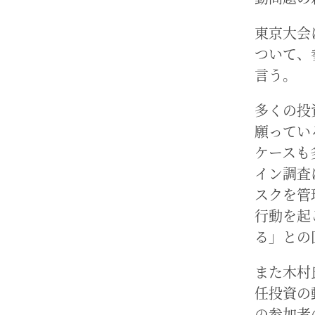
東京大会
ついて、
言う。
多くの投
願ってい
ケースも
イン調査
スクを管
行動を起
る」との
また木村
任投資の
の参加者