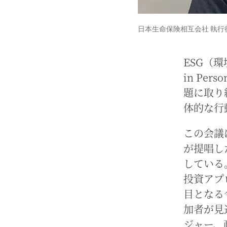
⽇本⽣命保険相互会社 執⾏役員
ESG（
in Pe
題に取り
体的な行
この会議
が提唱し
している
投資アプ
目となる
加者が見
ジャー、