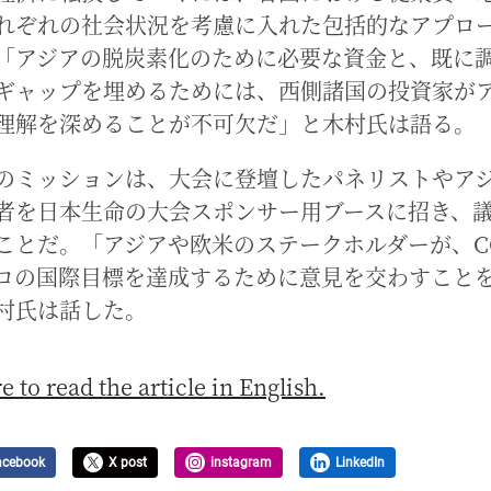
れぞれの社会状況を考慮に入れた包括的なアプロ
「アジアの脱炭素化のために必要な資金と、既に
ギャップを埋めるためには、西側諸国の投資家が
理解を深めることが不可欠だ」と木村氏は語る。
のミッションは、大会に登壇したパネリストやア
者を日本生命の大会スポンサー用ブースに招き、
ことだ。「アジアや欧米のステークホルダーが、C
ロの国際目標を達成するために意見を交わすこと
村氏は話した。
e to read the article in English.
acebook
X post
instagram
LinkedIn