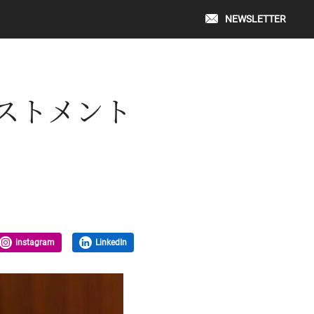
NEWSLETTER
ベストメント
」
instagram
LinkedIn