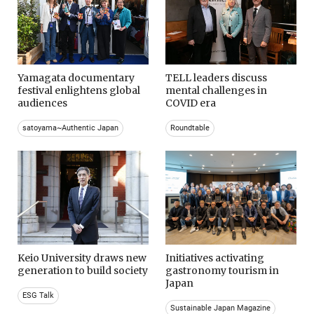
Yamagata documentary
TELL leaders discuss
festival enlightens global
mental challenges in
audiences
COVID era
satoyama~Authentic Japan
Roundtable
Keio University draws new
Initiatives activating
generation to build society
gastronomy tourism in
Japan
ESG Talk
Sustainable Japan Magazine