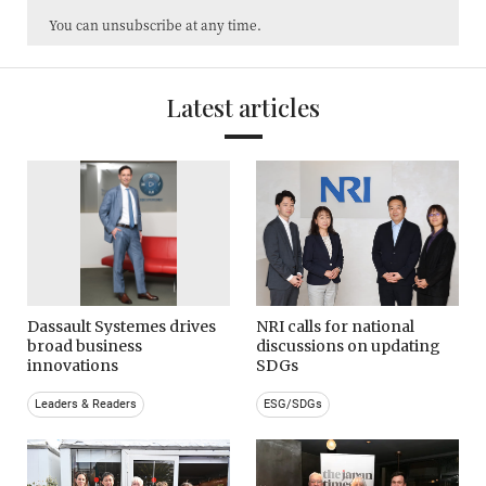
You can unsubscribe at any time.
Latest articles
Dassault Systemes drives
NRI calls for national
broad business
discussions on updating
innovations
SDGs
Leaders & Readers
ESG/SDGs