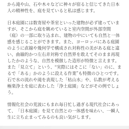
から滝や山、石や木々などに神々が宿ると信じてきた日本
人の精神性を、庭を見ていると私は感じます。
日本庭園には数寄屋や茶室といった建物が必ず建っていま
すが、そこから庭を眺めていると室内空間が外部空間
（庭）の一部に取り込まれ、建物の中にいても自然と一体
感を感じることができます。また、ヨーロッパにある庭園
のように直線や幾何学で構成され対称性の美がある庭と違
い、曲線的かつ左右非対称で自然界を敢えてそのまま再現
したかのような、自然を模倣した造形が特徴と言えます。
また「見立て」という、“実際にはそこに「ない」のに、ま
るで「ある」かのように設える作業”も特徴のひとつです。
石で水の流れや滝を表現した「枯山水」や、仏教が考える
極楽浄土を庭に表わした「浄土庭園」などがその例でしょ
う。
情報化社会の荒波にもまれ毎日忙し過ぎる現代社会にあっ
て、「日本庭園」を見て自然との一体感を味わい、一瞬人
生に立ち止まってみるのも良い気がします。