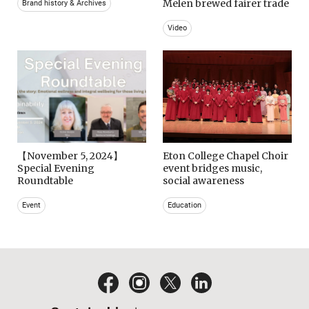
Melen brewed fairer trade
Brand history & Archives
Video
【November 5, 2024】
Eton College Chapel Choir
Special Evening
event bridges music,
Roundtable
social awareness
Event
Education