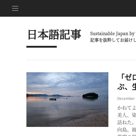
日本語記事
Sustainable J
記事を抜粋してお届け
「ゼ
ぶ、
December 
かねて
美人、
訪ねた
向島。