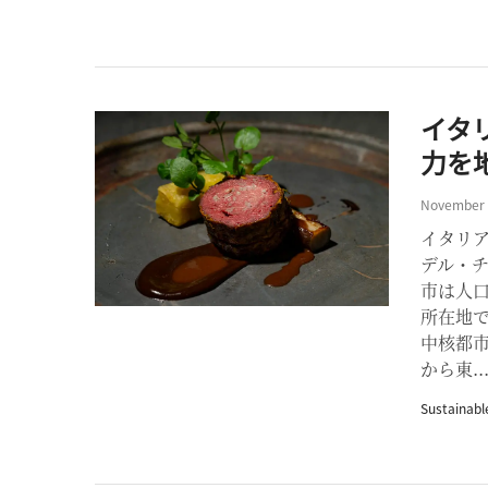
イタ
力を
November 
イタリ
デル・
市は人口
所在地
中核都市
から東..
Sustainabl