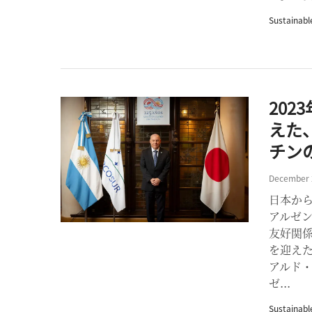
Sustainabl
202
えた
チン
December 
日本か
アルゼ
友好関係
を迎えた
アルド
ゼ...
Sustainabl