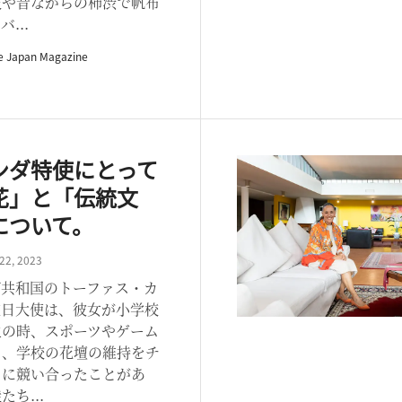
枝や昔ながらの柿渋で帆布
...
e Japan Magazine
ンダ特使にとって
花」と「伝統文
について。
22, 2023
ダ共和国のトーファス・カ
駐日大使は、彼女が小学校
生の時、スポーツやゲーム
く、学校の花壇の維持をチ
とに競い合ったことがあ
たち...