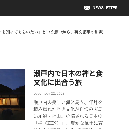
NEWSLETTER
日本のみなさまにも知ってもらいたい」という想いから、英文記事の和訳
瀬戸内で日本の禅と食
文化に出合う旅
December 22, 2023
瀬戸内の美しい海と島々、年月を
積み重ねた歴史文化が自慢の広島
県尾道・福山。心満される日本の
「禅（ZEN）」、豊かな風土に育