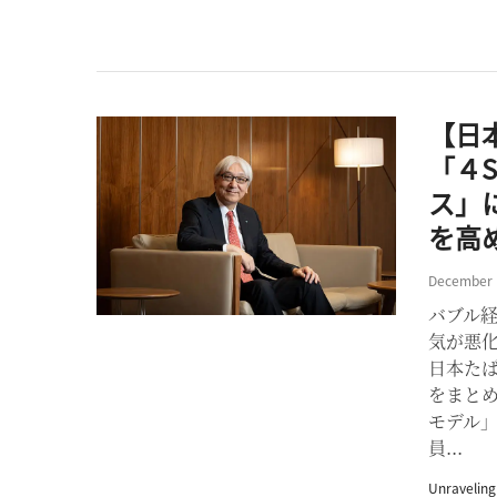
【日
「４
ス」
を高
December 
バブル
気が悪化
日本たば
をまとめ
モデル
員...
Unravelin