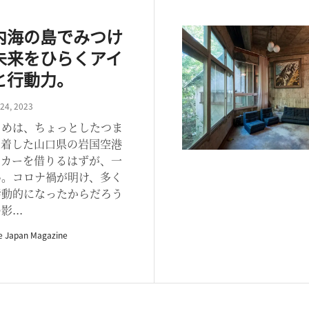
内海の島でみつけ
未来をひらくアイ
と行動力。
24, 2023
じめは、ちょっとしたつま
到着した山口県の岩国空港
タカーを借りるはずが、一
い。コロナ禍が明け、多く
活動的になったからだろう
...
e Japan Magazine