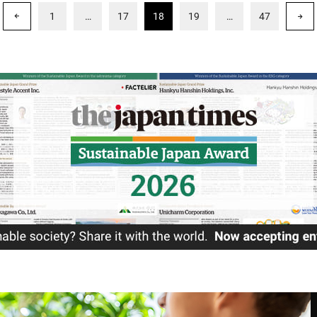
1
…
17
18
19
…
47