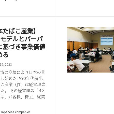
本たばこ産業】
Sモデルとパーパ
に基づき事業価値
める
19, 2023
経済の崩壊により日本の景
し始めた1990年代前半、
こ産業（JT）は経営理念
た。 その経営理念「４S
」は、お客様、株主、従業
g Japanese companies