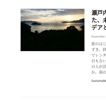
瀬戸
た、
デア
November 
旅のは
ずき。
でレン
台もな
の人が
か。雨の影
Sustainabl