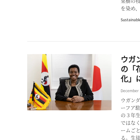
果樹の
を染め、バ
Sustainabl
ウガ
の「
化」
December 
ウガン
ーフア
の３年
ではな
ームご
る。生徒