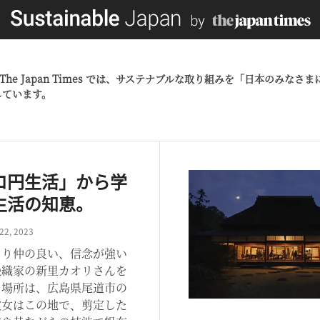
apan by The Japan Times では、サステナブルな取り組みを「
しています。
ロ円生活」から学
生活の知恵。
22, 2023
より仲の良い、信念が強い
染織家の新里カオリさんを
。場所は、広島県尾道市の
彼女はこの地で、剪定した