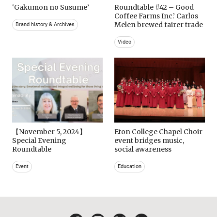
‘Gakumon no Susume’
Roundtable #42 – Good
Coffee Farms Inc.’ Carlos
Melen brewed fairer trade
Brand history & Archives
Video
【November 5, 2024】
Eton College Chapel Choir
Special Evening
event bridges music,
Roundtable
social awareness
Event
Education