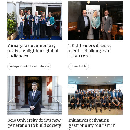
Yamagata documentary
TELL leaders discuss
festival enlightens global
mental challenges in
audiences
COVID era
satoyama~Authentic Japan
Roundtable
Keio University draws new
Initiatives activating
generation to build society
gastronomy tourism in