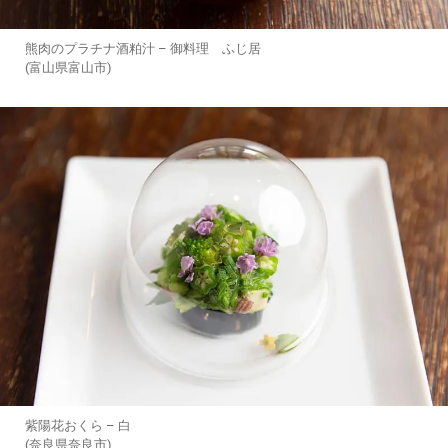
熊肉のプラチナ酒粕汁 – 御料理 ふじ居
(富山県富山市)
紫陽花おくら – 白
(奈良県奈良市)