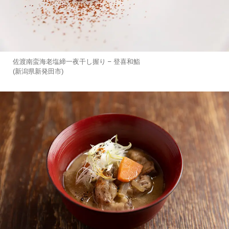
佐渡南蛮海老塩締一夜干し握り – 登喜和鮨
(新潟県新発田市)