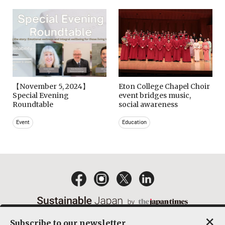
【November 5, 2024】
Eton College Chapel Choir
Special Evening
event bridges music,
Roundtable
social awareness
Event
Education
×
Subscribe to our newsletter