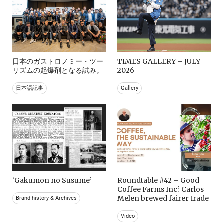
日本のガストロノミー・ツー
TIMES GALLERY – JULY
リズムの起爆剤となる試み。
2026
日本語記事
Gallery
‘Gakumon no Susume’
Roundtable #42 – Good
Coffee Farms Inc.’ Carlos
Melen brewed fairer trade
Brand history & Archives
Video