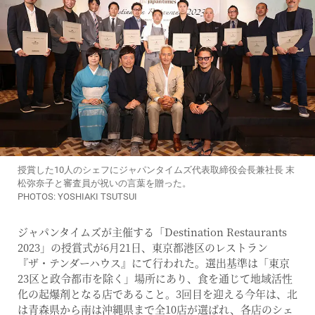
授賞した10人のシェフにジャパンタイムズ代表取締役会長兼社長 末
松弥奈子と審査員が祝いの言葉を贈った。
PHOTOS: YOSHIAKI TSUTSUI
ジャパンタイムズが主催する「Destination Restaurants
2023」の授賞式が6月21日、東京都港区のレストラン
『ザ・テンダーハウス』にて行われた。選出基準は「東京
23区と政令都市を除く」場所にあり、食を通じて地域活性
化の起爆剤となる店であること。3回目を迎える今年は、北
は青森県から南は沖縄県まで全10店が選ばれ、各店のシェ