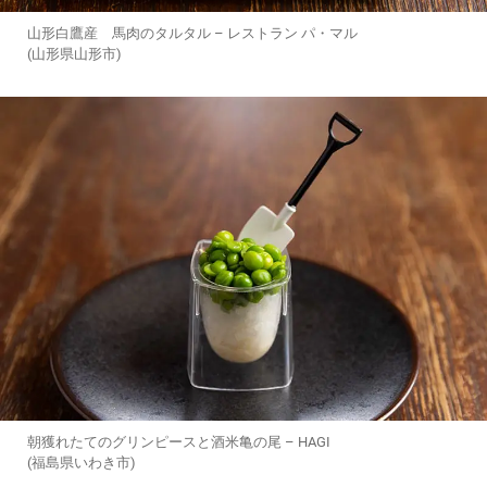
山形白鷹産 馬肉のタルタル – レストラン パ・マル
(山形県山形市)
朝獲れたてのグリンピースと酒米亀の尾 – HAGI
(福島県いわき市)