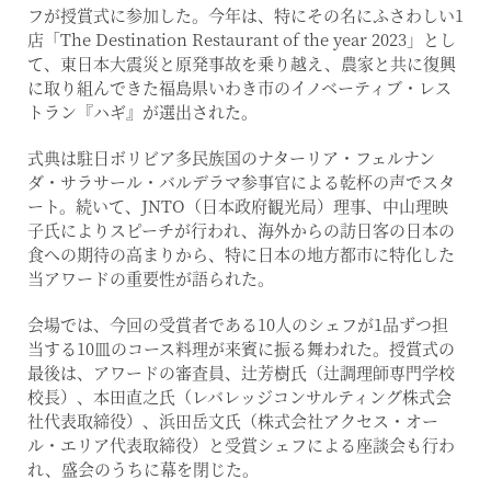
フが授賞式に参加した。今年は、特にその名にふさわしい1
店「The Destination Restaurant of the year 2023」とし
て、東日本大震災と原発事故を乗り越え、農家と共に復興
に取り組んできた福島県いわき市のイノベーティブ・レス
トラン『ハギ』が選出された。
式典は駐日ボリビア多民族国のナターリア・フェルナン
ダ・サラサール・バルデラマ参事官による乾杯の声でスタ
ート。続いて、JNTO（日本政府観光局）理事、中山理映
子氏によりスピーチが行われ、海外からの訪日客の日本の
食への期待の高まりから、特に日本の地方都市に特化した
当アワードの重要性が語られた。
会場では、今回の受賞者である10人のシェフが1品ずつ担
当する10皿のコース料理が来賓に振る舞われた。授賞式の
最後は、アワードの審査員、辻芳樹氏（辻調理師専門学校
校長）、本田直之氏（レバレッジコンサルティング株式会
社代表取締役）、浜田岳文氏（株式会社アクセス・オー
ル・エリア代表取締役）と受賞シェフによる座談会も行わ
れ、盛会のうちに幕を閉じた。