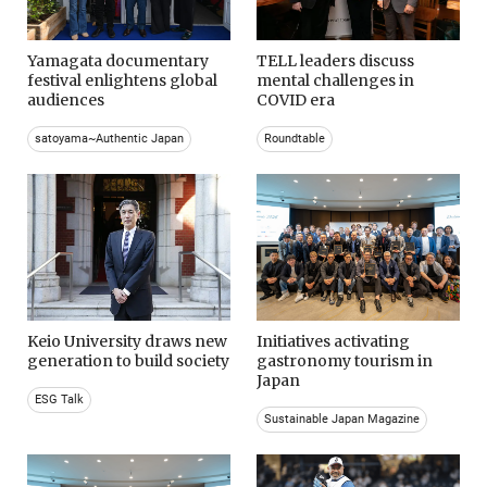
Yamagata documentary
TELL leaders discuss
festival enlightens global
mental challenges in
audiences
COVID era
satoyama~Authentic Japan
Roundtable
Keio University draws new
Initiatives activating
generation to build society
gastronomy tourism in
Japan
ESG Talk
Sustainable Japan Magazine