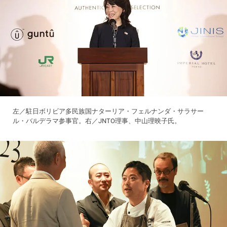
左／駐日ボリビア多民族国ナターリア・フェルナンダ・サラサー
ル・バルデラマ参事官。右／JNTO理事、中山理映子氏。