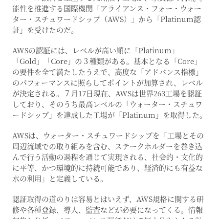
能性を推進する国際機関「アライアンス・フォー・ウォー
ター・スチュワードシップ（AWS）」から「Platinum認
証」を受けたのだ。
AWSの認証には、レベルが高い順に「Platinum」
「Gold」「Core」の３種類がある。基本となる「Core」
の要件を全て満たしたうえで、高度な「アドバンス指標」
のパフォーマンスに照らしてポイントが加算され、レベル
が決定される。７月17日現在、AWSは世界263工場を認証
しており、そのうち最高レベルの「ウォーター・スチュワ
ードシップ」を達成した工場が「Platinum」を取得した。
AWSは、ウォーター・スチュワードシップを「工場とその
周辺流域での取り組みを含む、ステークホルダーを巻き込
んで行う活動の過程を通じて実現される、社会的・文化的
に平等、かつ環境的に持続可能であり、経済的にも有益な
水の利用」と定義している。
認証取得の道のりは容易とはいえず、AWS規格に関する研
修や各種登録、導入、監査などが必要になってくる。情報