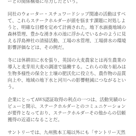
ーとの関係構築に尽力したという。
同社のウォーター・スチュワードシップ関連の活動はすべ
て、これらステークホルダーが頭を悩ます課題に対処しよ
うと、明確な目標を定めて計画された。地下水涵養地域の
森林管理、豊かな湧き水の池に浮かんでいるかのように見
える浮島神社の清掃活動、工場の水管理、工場排水の環境
影響評価などは、その例だ。
冬には休耕田に水を張り、英国の大麦農家とは再生農業の
導入と麦芽用大麦の調達で協働する。これらの取り組みは
生物多様性の保全と土壌の肥沃化に役立ち、農作物の品質
向上や、地域の地下水と河川への影響軽減につながるとい
う。
企業にとってAWS認証取得の利点の一つは、活動実績のレ
ビューと開示、ステークホルダーとのコミュニケーション
が要件となっており、ステークホルダーその他からの信頼
獲得の近道になることだ。
サントリーでは、九州熊本工場以外にも「サントリー天然