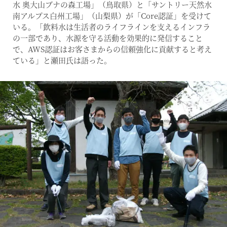
水 奥大山ブナの森工場」（鳥取県）と「サントリー天然水
南アルプス白州工場」（山梨県）が「Core認証」を受けて
いる。「飲料水は生活者のライフラインを支えるインフラ
の一部であり、水源を守る活動を効果的に発信すること
で、AWS認証はお客さまからの信頼強化に貢献すると考え
ている」と瀬田氏は語った。