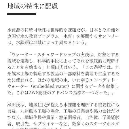
地域の特性に配慮
水資源の持続可能性は世界的な課題だが、日本とその他８
カ国で水の教育プログラム「水育」を展開するサントリー
は、水課題は地域によって異なるという。
「ウォーター・スチュワードシップの実践は、対象とする
流域を定義し、科学的手段によってそれを徹底的に理解す
ることから始まる」と瀬田氏はいう。「この過程では、九
州熊本工場で製造する製品の一部原料を農地で生産するた
めに使われる、ほかの地域の水、いわゆるエンベディド・
ウォーター（embedded water）に関するデータも収集し
た。これはAWS認証のアドバンス指標の一つだった」。
瀬田氏は、地域住民が抱える水課題を理解する重要性にも
言及。九州熊本工場の場合、工場の従業員や協力会社だけ
でなく、地域住民や農業・漁業関係者、自治体、学識経験
者、取引先、サプライヤーなど、数多くのステークホルダ