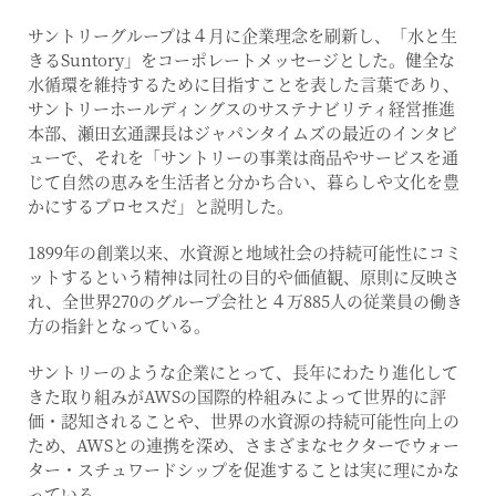
サントリーグループは４月に企業理念を刷新し、「水と生
きるSuntory」をコーポレートメッセージとした。健全な
水循環を維持するために目指すことを表した言葉であり、
サントリーホールディングスのサステナビリティ経営推進
本部、瀬田玄通課長はジャパンタイムズの最近のインタビ
ューで、それを「サントリーの事業は商品やサービスを通
じて自然の恵みを生活者と分かち合い、暮らしや文化を豊
かにするプロセスだ」と説明した。
1899年の創業以来、水資源と地域社会の持続可能性にコミ
ットするという精神は同社の目的や価値観、原則に反映さ
れ、全世界270のグループ会社と４万885人の従業員の働き
方の指針となっている。
サントリーのような企業にとって、長年にわたり進化して
きた取り組みがAWSの国際的枠組みによって世界的に評
価・認知されることや、世界の水資源の持続可能性向上の
ため、AWSとの連携を深め、さまざまなセクターでウォー
ター・スチュワードシップを促進することは実に理にかな
っている。