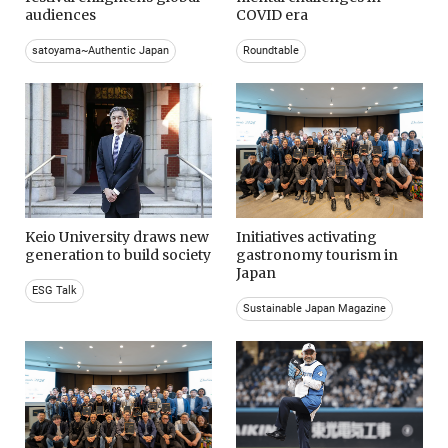
audiences
COVID era
satoyama~Authentic Japan
Roundtable
Keio University draws new
Initiatives activating
generation to build society
gastronomy tourism in
Japan
ESG Talk
Sustainable Japan Magazine