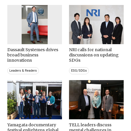
Dassault Systemes drives
NRI calls for national
broad business
discussions on updating
innovations
SDGs
Leaders & Readers
ESG/SDGs
Yamagata documentary
TELL leaders discuss
festival enlightens global
mental challenges in