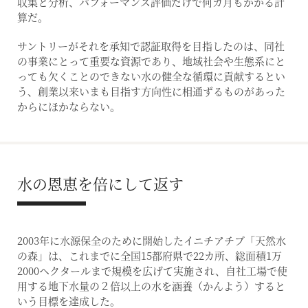
収集と分析、パフォーマンス評価だけで何カ月もかかる計
算だ。
サントリーがそれを承知で認証取得を目指したのは、同社
の事業にとって重要な資源であり、地域社会や生態系にと
っても欠くことのできない水の健全な循環に貢献するとい
う、創業以来いまも目指す方向性に相通ずるものがあった
からにほかならない。
水の恩恵を倍にして返す
2003年に水源保全のために開始したイニチアチブ「天然水
の森」は、これまでに全国15都府県で22カ所、総面積1万
2000ヘクタールまで規模を広げて実施され、自社工場で使
用する地下水量の２倍以上の水を涵養（かんよう）すると
いう目標を達成した。