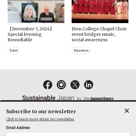
【November 5, 2024】
Eton College Chapel Choir
Special Evening
event bridges music,
Roundtable
social awareness
Event
Education
×
Subscribe to our newsletter
EMAIL NEWSLETTERS
CONTACT
PRIVACY POLICY
Click to learn more about our newsletter
TERMS OF SERVICE
Email Address
ACT ON SPECIFIED COMMERCIAL TRANSACTIONS
COMPANY